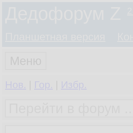
Дедофорум Z
2
Планшетная версия
Ко
Меню
Нов.
|
Гор.
|
Избр.