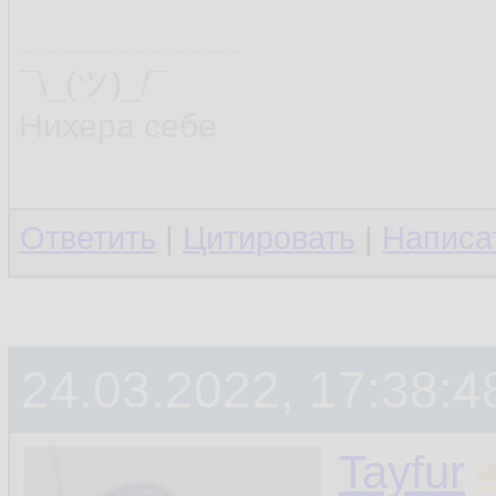
¯\_(ツ)_/¯
Нихера себе
Ответить
|
Цитировать
|
Написа
24.03.2022, 17:38:4
Tayfur