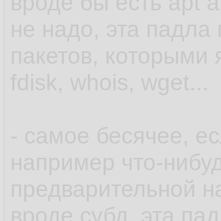
вроде бы есть apt a
не надо, эта падла
пакетов, которыми 
fdisk, whois, wget...
- самое бесячее, ес
например что-нибу
предварительной на
вроде субд, эта пад