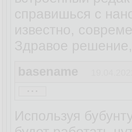
справишься с нано.
известно, совреме
Здравое решение, 
basename
19.04.202
...
Убунту, Ебунту, М
песня.
Используя бубунту
будет работать чут