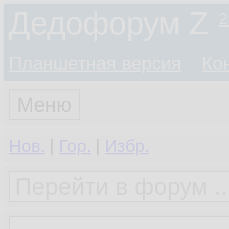
Дедофорум Z
2
Планшетная версия
Ко
Меню
Нов.
|
Гор.
|
Избр.