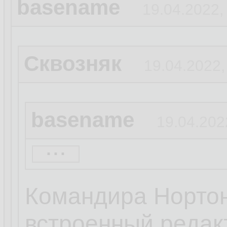
basename
19.04.2022,
Сквозняк
19.04.2022,
basename
19.04.202
...
эти пидары по ум
качестве дефолтн
Командира Нортона
есть, ты освоил
встроенный редакт