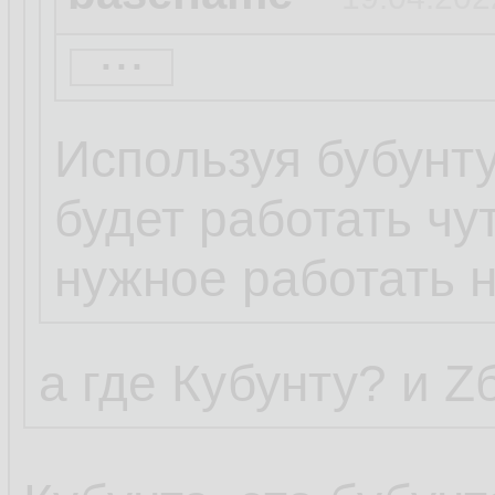
...
Убунту, Ебунту, М
песня.
Используя бубунту
будет работать чут
нужное работать н
а где Кубунту? и 