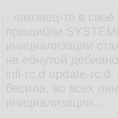
- наконец-то в сво
пришибли SYSTEMD
инициализации ста
не ебнутой дебиано
init-rc.d update-rc.
бесила, во всех ли
инициализации...