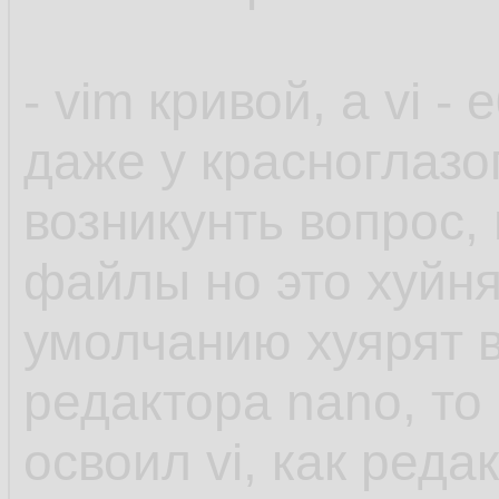
- vim кривой, а vi -
даже у красноглазо
возникунть вопрос,
файлы но это хуйня
умолчанию хуярят 
редактора nano, то 
освоил vi, как ред