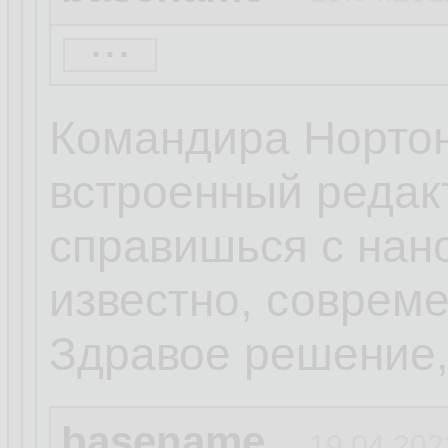
...
эти пидары по ум
качестве дефолтн
Командира Нортона
есть, ты освоил
встроенный редакт
справишься с нано.
известно, совреме
Здравое решение, 
basename
19.04.202