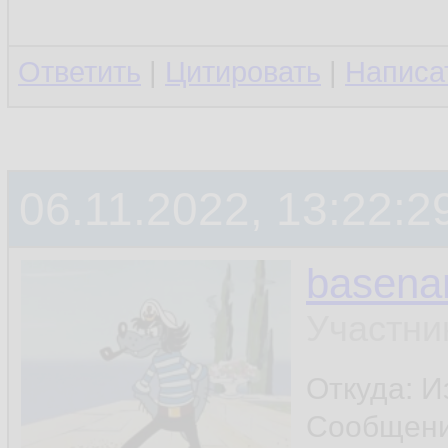
Ответить
|
Цитировать
|
Написа
06.11.2022, 13:22:2
basen
Участни
Откуда: И
Сообщен