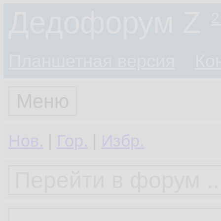
Дедофорум Z
2
Планшетная версия
Ко
Меню
Нов.
|
Гор.
|
Избр.