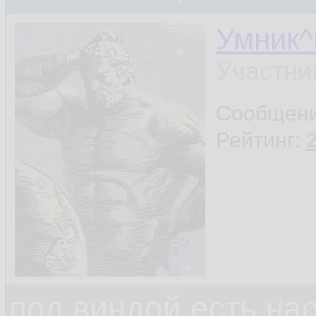
Умник^
Участни
Сообщен
Рейтинг:
под виндой есть на