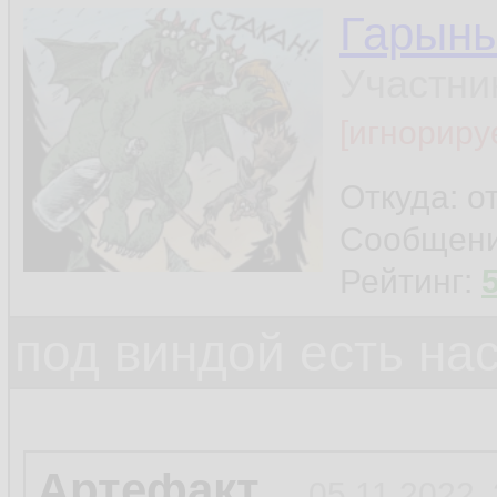
Гарын
Участни
[игнориру
Откуда: о
Сообщен
Рейтинг:
под виндой есть на
Артефакт
05.11.2022,