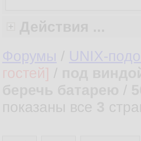
Действия ...
Форумы
/
UNIX-под
гостей]
/
под виндой
беречь батарею
/
5
показаны все
3
стра