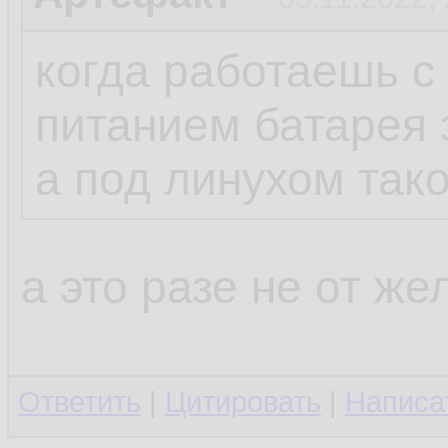
когда работаешь 
питанием батарея 
а под линухом так
а это разе не от же
Ответить
|
Цитировать
|
Написа