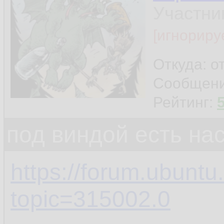
Участни
[игнориру
Откуда: о
Сообщен
Рейтинг:
под виндой есть на
https://forum.ubuntu
topic=315002.0