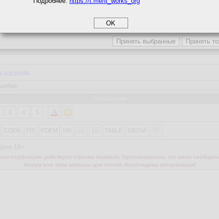
Подробнее:
https://t.me/it_works_org
okie
а статистики
етинга и рекламы
Написать
ь для входа
Сообщение
3
4
5
CODE
FIX
POEM
HR
TABLE
MEDIA
идео 18+
м подфоруме действуют строгие правила. Удостоверьтесь, что ваше сообщени
Форум или тема закрыты для гостей. Необходима авторизация!