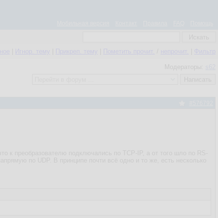
Мобильная версия
Контакт
Правила
FAQ
Помощь
нное
|
Игнор. тему
|
Прикреп. тему
|
Пометить прочит.
/
непрочит.
|
Фильтр
Модераторы:
s62
#576792
то к преобразователю подключались по TCP-IP, а от того шло по RS-
напрямую по UDP. В принципе почти всё одно и то же, есть несколько