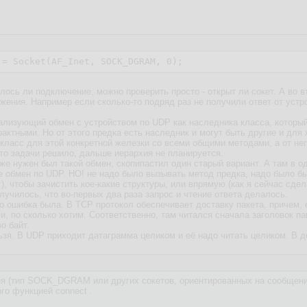
:= Socket(AF_Inet, SOCK_DGRAM, 
0
);
лось ли подключение, можно проверить просто - открыт ли сокет. А во в
жения. Например если сколько-то подряд раз не получили ответ от устр
ализующий обмен с устройством по UDP как наследника класса, которы
актными. Но от этого предка есть наследник и могут быть другие и для
ласс для этой конкретной железки со всеми общими методами, а от нег
это задачи решило, дальше иерархия не планируется.
же нужен был такой обмен, скопипастил один старый вариант. А там в о
 уже обмен по UDP. НО! не надо было вызывать метод предка, надо было 
, чтобы зачистить кое-какие структуры, или впрямую (как я сейчас сде
олучилось, что во-первых два раза запрос и чтение ответа делалось.
го ошибка была. В TCP протокол обеспечивает доставку пакета, причем, 
и, по сколько хотим. Соответственно, там читался сначала заголовок па
о байт.
ьзя. В UDP приходит датаграмма целиком и её надо читать целиком. В
ия (тип SOCK_DGRAM или других сокетов, ориентированных на сообщения
го функцией connect .