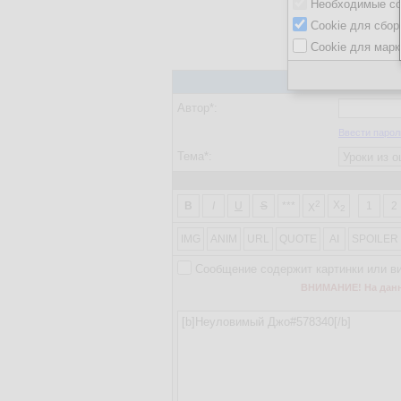
Необходимые co
Cookie для сбор
Cookie для марк
Автор*:
Ввести парол
Тема*:
2
X
B
I
U
S
***
1
2
X
2
IMG
ANIM
URL
QUOTE
AI
SPOILER
Сообщение содержит картинки или в
ВНИМАНИЕ! На данно