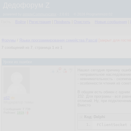
Дедофорум Z
powered by
simpleCommunicator
- 2.0.61 © 2026 Programmizd 02
Гость
Войти
|
Регистрация
|
Профиль
|
Очистить
Новые сообщения
|
Форумы
/
Языки программирования семейства Pascal
[закрыт для госте
7
сообщений из
7
, страница
1
из
1
Уроки из ошибки
Нашел сегодня причину ошибк
- неправильное наследование
- невнимательность - скопипа
- особенности чтения из соке
В общем есть обмен с одним 
232. Для програмы - всё равн
s62
отличий. Ну, при подключени
Модератор темы
Вместо
Сообщения:
7 739
Рейтинг:
1919
/
8
Код: Delphi
1.
FClientSocket 