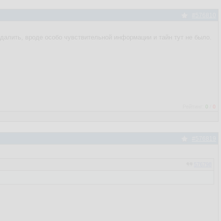
#576810
удалить, вроде особо чувствительной информации и тайн тут не было.
Рейтинг:
0
/
0
#576819
576798