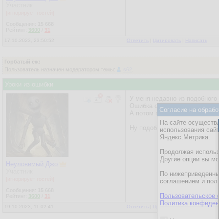
Участник
[игнорирует гостей]
Сообщения:
15 668
Рейтинг:
3600
/
31
17.10.2023, 23:50:52
Ответить
|
Цитировать
|
Написать
Горбатый ёж:
Пользователь назначен модератором темы:
s62
.
Уроки из ошибки
У меня недавно из подобного
Ошибка оказалась, что я когд
Согласие на обрабо
А потом где-то в коде еще н
На сайте осуществл
Ну подобное. имею в виду что
использования сай
Яндекс.Метрика.
Продолжая использо
Другие опции вы м
Неуловимый Джо
Участник
По нижеприведенны
[игнорирует гостей]
соглашением и пол
Сообщения:
15 668
Пользовательское 
Рейтинг:
3600
/
31
Политика конфиден
19.10.2023, 11:02:41
Ответить
|
Цитировать
|
Написать
|
От