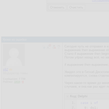
соглашени
Уроки из ошибки
Сегодня чуть не отправил в к
выражение then выражение els
Стало if выражение then begi
Потом убрал назад всё, но за
if выражение then выражение
;
s62
Увидел это в Гитхаб Десктопе
Модератор темы
компилируется, снова ставлю 
Сообщения:
7 739
Рейтинг:
1919
/
8
Через какое-то время до меня
случаев, и она как раз идет п
Код: Delphi
1.
case
 i 
of
2.
0
: do1;
