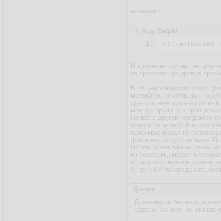
вызываем
Код: Delphi
1.
FClientSocket 
И в первом случае, не прерва
то проверять на уровне прило
В общем я написал класс, ре
методами, некоторыми - абстр
сделать ещё промежуточный к
меньше труда :) В принципе 
Но вот в другой программе то
предка (inherited). А потом
напрямую вроде не позволяет)
фигни нет, а тут она была. П
Но что более важно, из-за че
из сокета мы можем кусочкам
остальное - нужное количеств
А при UDP такого делать нел
Цитата
Для сокетов без подключен
адреса назначения, указанно