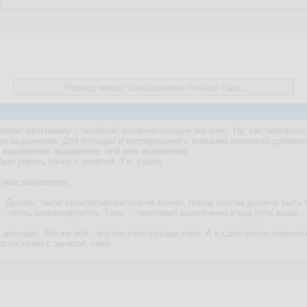
е
.
Период между сообщениями больше года.
оммит программу с ошибкой, которую сегодня же внес. Ну, так, наверное 
e выражение. Для отладки и тестирования с внешней железкой добавил з
n выражение; выражение; end else выражение.
был убрать точку с запятой. Т.е. стало
else выражение.
. Думаю, такое скомпилироваться не может, перед else не должно быть т
- опять компилируется. Тээк, ... поставил аналогично в код чуть выше 
 доходит. Это же всё - внутри конструкции case. А в case после перечи
осле точки с запятой, типа