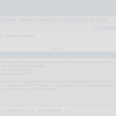
Избранное
Форумы
|
Пользователи
|
Статистика
|
Мод. лог
|
Поиск
Доб. в избра
й]
/
Уроки из ошибки
и и исправил. Наверное можно сказать, что среди причин ошибки было:
, не идеальное, скажем так)
стил и не посмотрел,
та по протоколу UDP.
устройством. Раньше его подключали за преобразователем портов, так ч
о, что просто по TCP-IP. Потом к этому устройству стали подключаться 
и создаем сокет для UDP например.
:= Socket(AF_Inet, SOCK_STREAM, 
0
);