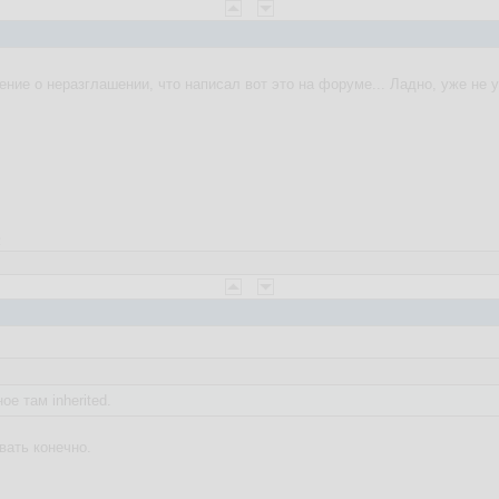
ние о неразглашении, что написал вот это на форуме... Ладно, уже не 
2
е там inherited.
вать конечно.