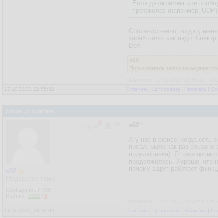
Если датаграмма или сообщ
протоколов (например, UDP)
Соответственно, когда у меня
заработало, как надо. Спектр
Вот.
s62:
Пользователь запросил модераторс
Изменено: 17.10.2023, 22:58:52 - s6
17.10.2023, 22:55:32
Ответить
|
Цитировать
|
Написать
|
От
Уроки из ошибки
s62
А у нас в офисе, когда есть 
писал, было как раз собрано 
подключения). Я тоже посмотр
продолжилось. Хорошо, что н
почему вдруг работает функци
s62
Модератор темы
Сообщения:
7 739
Рейтинг:
1919
/
8
Изменено: 17.10.2023, 23:20:01 - s6
17.10.2023, 23:16:06
Ответить
|
Цитировать
|
Написать
|
От