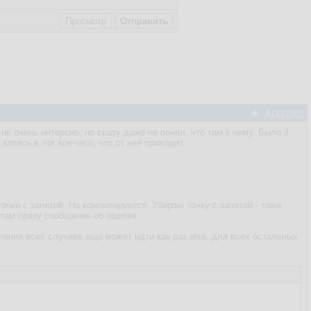
#1312567
не очень интерсно, но сразу даже не понял, что там к чему. Было if
апись в лог кое-чего, что от неё приходит.
очки с запятой. Но компилируется. Убираю точку с запятой - тоже
- там сразу сообщение об ошибке.
сления всех случаев ещё может идти как раз else, для всех остальных