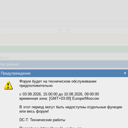
 было.
а создавал TObjectDictionary указал что он владеет объектами, то есть 
тку данных
апрямую освободил какой-то из элементов.
яется обработка файлов cookie, необходимых для работы сайта, а такж
x
Предупреждение
 сразу не поймешь из-за чего ошибка.
та и улучшения предоставляемых сервисов с использованием метричес
Форум будет на техническом обслуживании
предположительно
вать сайт, вы даёте согласие на обработку файлов cookie, необходимы
ожете выбрать по своему усмотрению.
с 03.08.2026, 15:00:00 до 10.08.2026, 09:00:00
временная зона: [GMT+03:00] Europe/Moscow
м ссылкам мы можете ознакомиться с действующим на сайте пользова
итикой конфиденциальности.
В этот период могут быть недоступны отдельные функции
или весь форум!
соглашение
циальности
DC-T: Технические работы
веты