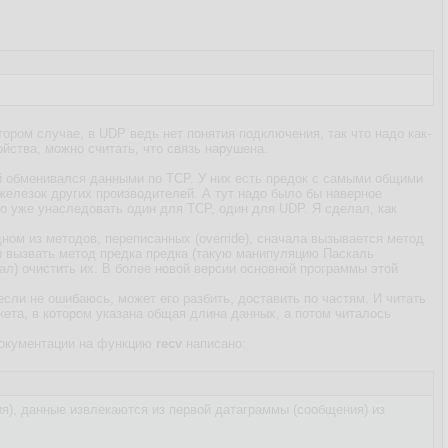
тором случае, в UDP ведь нет понятия подключения, так что надо как-
ойства, можно считать, что связь нарушена.
й обменивался данными по TCP. У них есть предок с самыми общими
 железок других производителей. А тут надо было бы наверное
о уже унаследовать один для TCP, один для UDP. Я сделал, как
дном из методов, переписанных (override), сначала вызывается метод
бы вызвать метод предка предка (такую манипуляцию Паскаль
лал) очистить их. В более новой версии основной программы этой
если не ошибаюсь, может его разбить, доставить по частям. И читать
кета, в котором указана общая длина данных, а потом читалось
 документации на функцию
recv
написано:
), данные извлекаются из первой датаграммы (сообщения) из