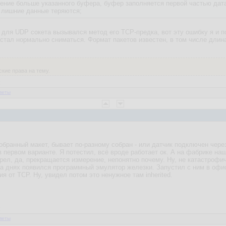
ение больше указанного буфера, буфер заполняется первой частью да
 лишние данные теряются;
 для UDP сокета вызывался метод его TCP-предка, вот эту ошибку я и пол
 стал нормально сниматься. Формат пакетов известен, в том числе длина
кие права на тему.
2
веты
собранный макет, бывает по-разному собран - или датчик подключен чере
в первом варианте. Я потестил, всё вроде работает ок. А на фабрике наш
ел, да, прекращается измерение, непонятно почему. Ну, не катастрофичн
а днях появился программный эмулятор железки. Запустил с ним в офисе
я от TCP. Ну, увидел потом это ненужное там inherited.
2
веты