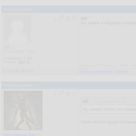
Уроки из ошибки
s62
Хм, может я нарушаю соглаше
s62
Модератор темы
Сообщения:
7 739
Рейтинг:
1919
/
8
Изменено: 17.10.2023, 23:29:49 - s6
17.10.2023, 23:27:41
Ответить
|
Цитировать
|
Написать
Уроки из ошибки
s62
17.10.2023, 23:16:06
Ну, увидел потом это ненужно
такие мелочи трудно отлавли
Неуловимый Джо