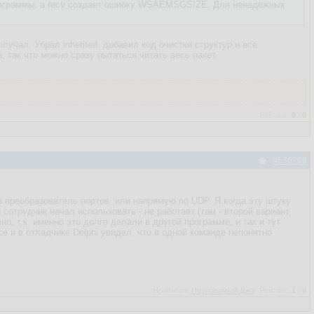
таграммы, а recv создает ошибку WSAEMSGSIZE. Для ненадежных
учал. Убрал inherited, добавил код очистки структур и всё
, так что можно сразу пытаться читать весь пакет.
Рейтинг:
0
/
0
#576798
з преобразователь портов, или напрямую по UDP. Я когда эту штуку
 сотрудник начал использовать - не работает (там - второй вариант
о, т.к. именно это долго делали в другой программе, и так и тут
 и в отладчике Delphi увидел, что в одной команде непонятно
Нравится:
Неуловимый Джо
Рейтинг:
1
/
0