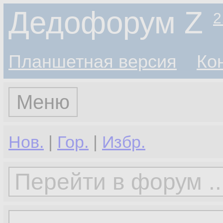
Дедофорум Z
2
Планшетная версия
Ко
Меню
Нов.
|
Гор.
|
Избр.