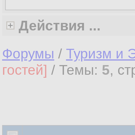
Действия ...
Форумы
/
Туризм и 
гостей]
/ Темы:
5
, с