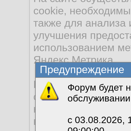
cookie, необходимы
также для анализа 
улучшения предост
использованием ме
Яндекс.Метрика.
Предупреждение
Продолжая использо
Форум будет н
согласие на обрабо
обслуживании
необходимых для р
с 03.08.2026, 
вы можете выбрать
09:00:00