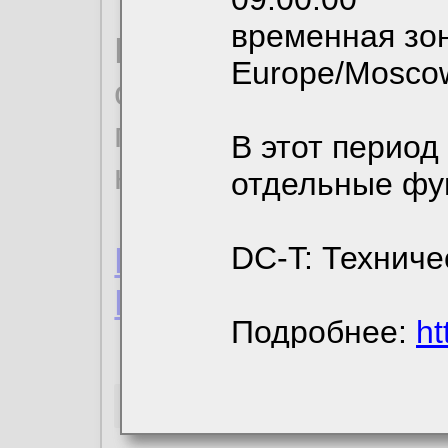
временная зон
По нижеприведенн
Europe/Mosco
ознакомиться с де
пользовательским 
В этот период
конфиденциальност
отдельные фу
Пользовательское 
DC-T: Техниче
Политика конфиде
Подробнее:
ht
Необходимые co