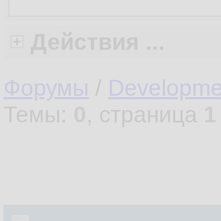
Действия ...
Форумы
/
Developme
Темы:
0
, страница
1