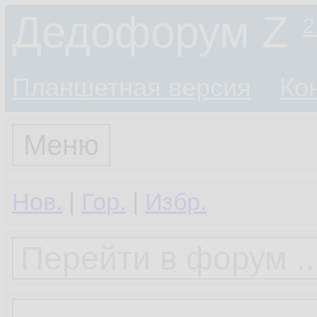
Дедофорум Z
2
Планшетная версия
Ко
Меню
Нов.
|
Гор.
|
Избр.