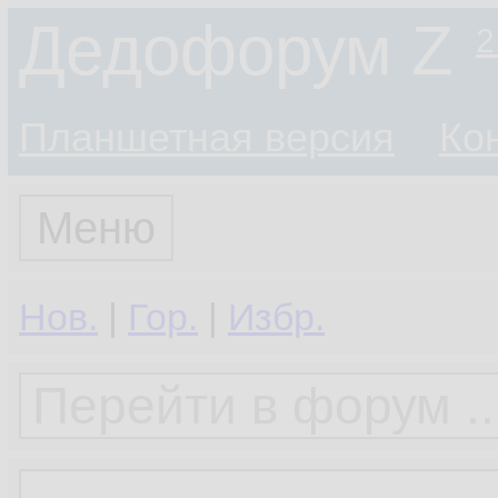
Дедофорум Z
2
Планшетная версия
Ко
Меню
Нов.
|
Гор.
|
Избр.