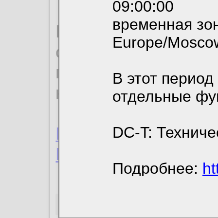
09:00:00
временная зон
По нижеприведенн
Europe/Mosco
ознакомиться с де
пользовательским 
В этот период
конфиденциальност
отдельные фу
Пользовательское 
DC-T: Техниче
Политика конфиде
Подробнее:
ht
Необходимые co