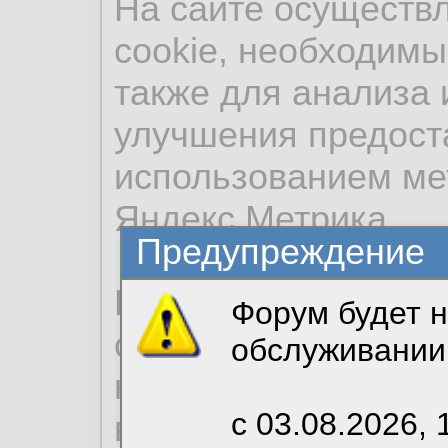
На сайте осуществ
cookie, необходимы
также для анализа 
улучшения предост
использованием ме
Яндекс.Метрика.
Предупреждение
Продолжая использо
Форум будет н
согласие на обрабо
обслуживании
необходимых для р
с 03.08.2026, 
вы можете выбрать