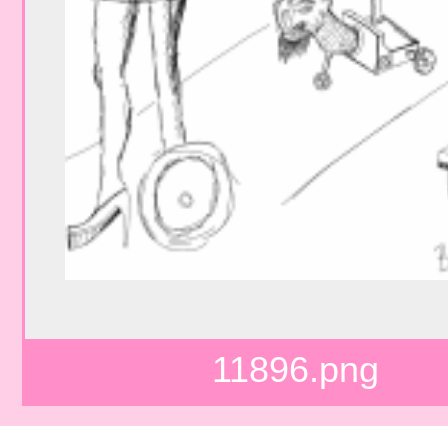
11896.png