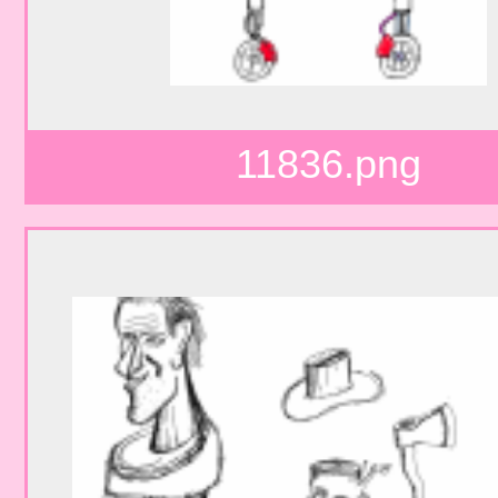
11836.png