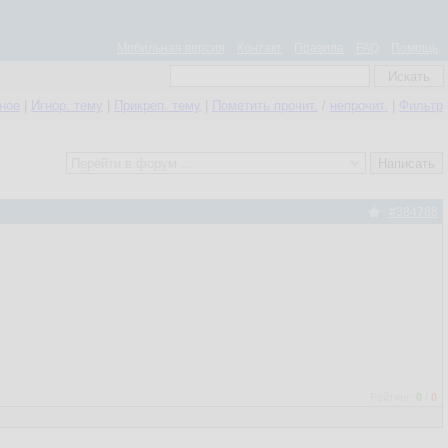
Мобильная версия
Контакт
Правила
FAQ
Помощь
нное
|
Игнор. тему
|
Прикреп. тему
|
Пометить прочит.
/
непрочит.
|
Фильтр
#384788
Рейтинг:
0
/
0