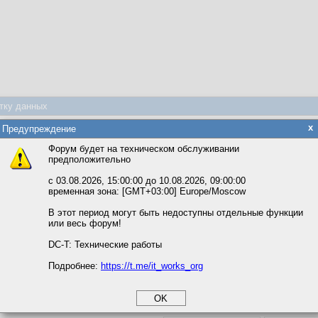
тку данных
яется обработка файлов cookie, необходимых для работы сайта, а такж
x
Предупреждение
та и улучшения предоставляемых сервисов с использованием метричес
Форум будет на техническом обслуживании
предположительно
вать сайт, вы даёте согласие на обработку файлов cookie, необходимы
ожете выбрать по своему усмотрению.
с 03.08.2026, 15:00:00 до 10.08.2026, 09:00:00
временная зона: [GMT+03:00] Europe/Moscow
м ссылкам мы можете ознакомиться с действующим на сайте пользова
итикой конфиденциальности.
В этот период могут быть недоступны отдельные функции
или весь форум!
соглашение
циальности
 такую задачу
DC-T: Технические работы
Подробнее:
https://t.me/it_works_org
okie
а статистики
 такую ссылку:
етинга и рекламы