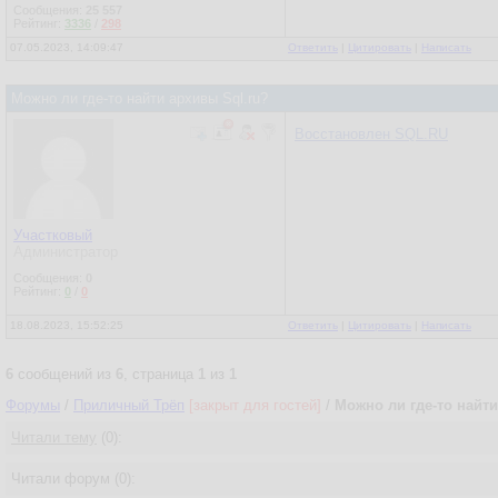
Сообщения:
25 557
Рейтинг:
3336
/
298
07.05.2023, 14:09:47
Ответить
|
Цитировать
|
Написать
Можно ли где-то найти архивы Sql.ru?
Восстановлен SQL.RU
Участковый
Администратор
Сообщения:
0
Рейтинг:
0
/
0
18.08.2023, 15:52:25
Ответить
|
Цитировать
|
Написать
6
сообщений из
6
, страница
1
из
1
Форумы
/
Приличный Трёп
[закрыт для гостей]
/
Можно ли где-то найти
Читали тему
(0):
Читали форум (0):