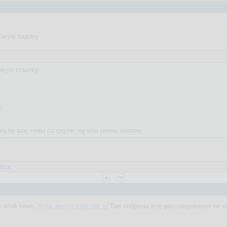
такую задачу
такую ссылку:
/
нули все темы со скуля, ну или очень многие.
веты
в этой теме.
Куда делся сайт sql.ru
Там собраны все расследования по не