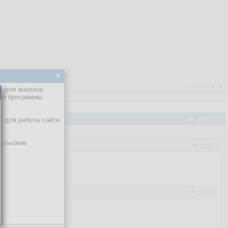
x
Рейтинг:
0
/
0
е для анализа
кой программы
#385058
х для работы сайта.
тельским
384873
227092