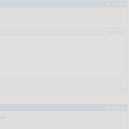
#384873
227092
Рейтинг:
0
/
0
#384879
му...