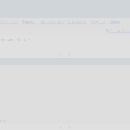
Избранное
Форумы
|
Пользователи
|
Статистика
|
Мод. лог
|
Поиск
Доб. в избра
 архивы Sql.ru?
веты