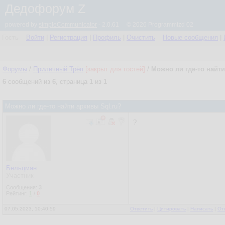
Дедофорум Z
powered by
simpleCommunicator
- 2.0.61 © 2026 Programmizd 02
Гость
Войти
|
Регистрация
|
Профиль
|
Очистить
Новые сообщения
|
Форумы
/
Приличный Трёп
[закрыт для гостей]
/
Можно ли где-то найти
6
сообщений из
6
, страница
1
из
1
Можно ли где-то найти архивы Sql.ru?
?
Бельцман
Участник
Сообщения:
3
Рейтинг:
1
/
0
07.05.2023, 10:40:59
Ответить
|
Цитировать
|
Написать
|
От