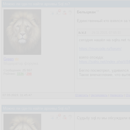
Можно ли где-то найти архивы Sql.ru?
Бельцман
Единственный кто взялся за 
a.v.z
29.11.2022, 07:55:22
сегодня нашёл на sqlru.net 
https://murcode.ru/forum/
взято отсюда:
Green
https://sqlru.net/index.php/t/84
Модератор форума
Бегло посмотрел, удивился.
Сообщения:
25 557
Рейтинг:
3336
/
298
Такое впечатление, что вытя
07.05.2023, 11:45:47
Ответить
|
Цитировать
|
Написать
|
От
Можно ли где-то найти архивы Sql.ru?
Судьбу sql.ru мы обсуждали 