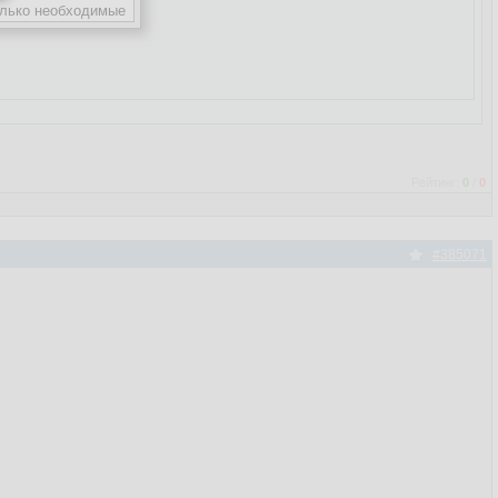
Рейтинг:
0
/
0
#385071