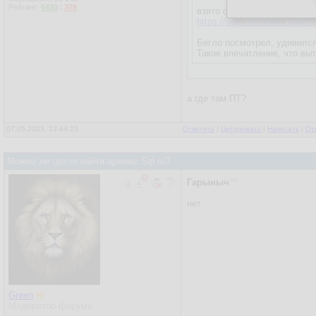
Рейтинг:
5420
/
378
взято отсюда:
https://sqlru.net/index.php/t/
Бегло посмотрел, удивился
Такое впечатление, что выт
а где там ПТ?
07.05.2023, 13:44:23
Ответить
|
Цитировать
|
Написать
|
От
Можно ли где-то найти архивы Sql.ru?
Гарыныч
нет
Green
Модератор форума