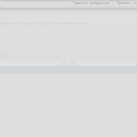
84/
.
янули все темы со скуля, ну или очень многие.
веты