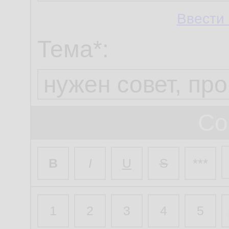
Ввести 
Тема*:
Со
B
I
U
S
***
1
2
3
4
5