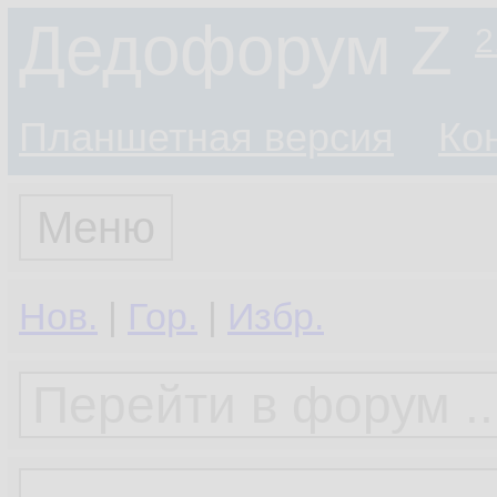
Дедофорум Z
2
Планшетная версия
Ко
Меню
Нов.
|
Гор.
|
Избр.