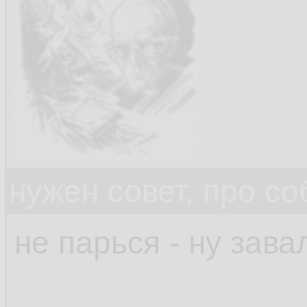
нужен совет, про с
не парься - ну зава