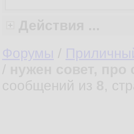
Действия ...
Форумы
/
Приличны
/
нужен совет, про
сообщений из
8
, ст