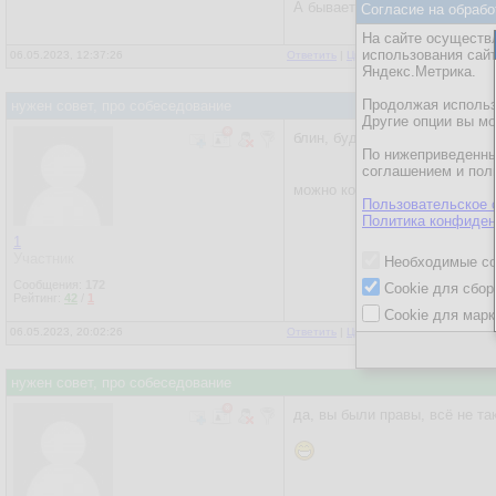
А бывает - вот вам два часа,
Согласие на обрабо
На сайте осуществл
использования сай
06.05.2023, 12:37:26
Ответить
|
Цитировать
|
Написать
Яндекс.Метрика.
Продолжая использо
нужен совет, про собеседование
Другие опции вы м
блин, буду думать, время ещё
По нижеприведенны
соглашением и пол
можно конечно грамм 250 для 
Пользовательское 
Политика конфиден
1
Участник
Необходимые co
Сообщения:
172
Cookie для сбор
Рейтинг:
42
/
1
Cookie для марк
06.05.2023, 20:02:26
Ответить
|
Цитировать
|
Написать
нужен совет, про собеседование
да, вы были правы, всё не та