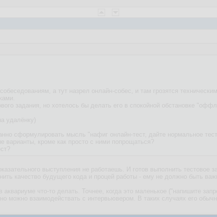
собеседованиям, а тут назрел онлайн-собес, и там грозятся техническим
ками.
ового задания, но хотелось бы делать его в спокойной обстановке "оффл
на удалёнку)
анно сформулировать мысль "нафиг онлайн-тест, дайте нормальное тесто
ые варианты, кроме как просто с ними попрощаться?
ест?
показательного выступления не работаешь. И готов выполнить тестовое 
ить качество будущего кода и процей работы - ему не должно быть важн
 в аквариуме что-то делать. Точнее, когда это маленькое ("напишите запр
ивно можно взаимодействать с интервьювером. В таких случаях его обычн