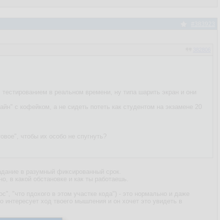
#383923
382806
 тестированием в реальном времени, ну типа шарить экран и они
айн" с кофейком, а не сидеть потеть как студентом на экзамене 20
вое", чтобы их особо не спугнуть?
задание в разумный фиксированный срок.
о, в какой обстановке и как ты работаешь.
ос", "что пдохого в этом участке кода") - это нормально и даже
о интересует ход твоего мышления и он хочет это увидеть в