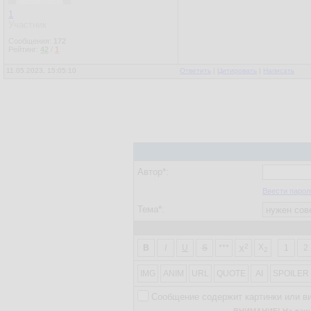
1
Участник
Сообщения:
172
Рейтинг:
42
/
1
11.05.2023, 15:05:10
Ответить
|
Цитировать
|
Написать
Автор*:
Ввести парол
Тема*:
2
X
B
I
U
S
***
1
2
X
2
IMG
ANIM
URL
QUOTE
AI
SPOILER
Сообщение содержит картинки или в