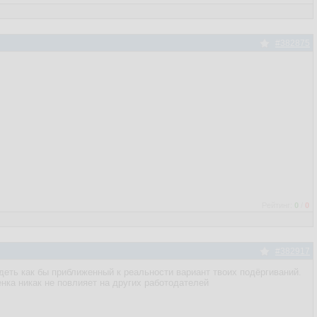
#382875
Рейтинг:
0
/
0
#382917
деть как бы приближенный к реальности вариант твоих подёргиваний.
енка никак не повлияет на других работодателей