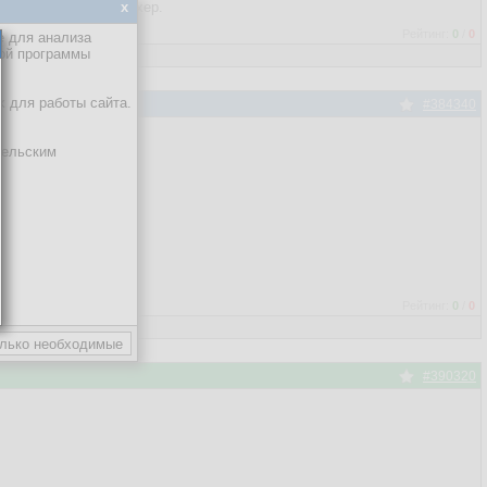
ете - такое сразу нахер.
x
Рейтинг:
0
/
0
е для анализа
кой программы
х для работы сайта.
#384340
тельским
Рейтинг:
0
/
0
#390320