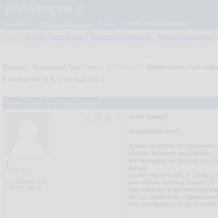
Дедофорум Z
powered by
simpleCommunicator
- 2.0.61 © 2026 Programmizd 02
Гость
Войти
|
Регистрация
|
Профиль
|
Очистить
Новые сообщения
|
Форумы
/
Приличный Трёп
[закрыт для гостей]
/
нужен совет, про соб
8
сообщений из
8
, страница
1
из
1
нужен совет, про собеседование
всем привет!
подскажите плз?
давно не ходил по обычным с
пытать всякими задачками.
я в принципе не против тесто
1
назад.
Участник
(собес на синьора, к слову, н
Сообщения:
172
как сейчас вообще принято?
Рейтинг:
42
/
1
как вежливо и аргументирова
ну т.е. какие есть нормальны
или не париться и идти на те