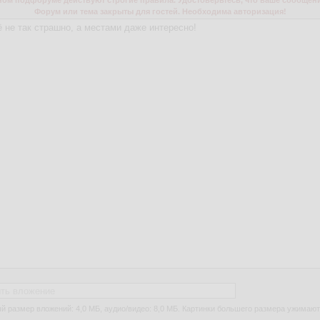
м подфоруме действуют строгие правила. Удостоверьтесь, что ваше сообщени
Форум или тема закрыты для гостей. Необходима авторизация!
ть вложение
 размер вложений: 4,0 МБ, аудио/видео: 8,0 МБ. Картинки большего размера ужимают