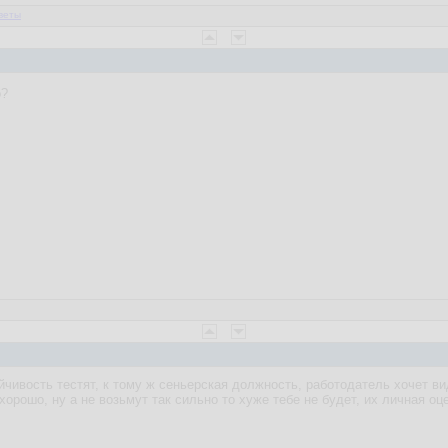
веты
о?
чивость тестят, к тому ж сеньерская должность, работодатель хочет ви
хорошо, ну а не возьмут так сильно то хуже тебе не будет, их личная оц