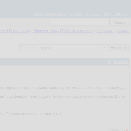
Мобильная версия
Контакт
Правила
FAQ
Помощь
нное
|
Игнор. тему
|
Прикреп. тему
|
Пометить прочит.
/
непрочит.
|
Фильтр
#382806
тестированием в реальном времени, ну типа шарить экран и они будут
йн" с кофейком, а не сидеть потеть как студентом на экзамене 20 лет
ое", чтобы их особо не спугнуть?
Рейтинг:
0
/
0