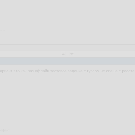
ариант это как раз офлайн тестовое задание с гуглом не спеша с расста
ртефакт