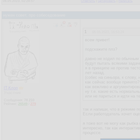
06.05.2023, 02:28:57
Ответить
|
Цитировать
|
Написать
нужен совет, про собеседование
1
05.05.2023, 16:53:24
всем привет!
подскажите плз?
давно не ходил по обычным 
будут пытать всякими задач
я в принципе не против тест
лет назад.
(собес на синьора, к слову, 
как сейчас вообще принято?
как вежливо и аргументиров
IT-Клоп
ну т.е. какие есть нормальн
Участник
или не париться и идти на т
Сообщения:
78 210
Рейтинг:
26549
/
279
так и напиши, что в режиме 
Если работодатель хочет оцен
я тоже вот не могу как рыбка
интересно, так как интеракт
процессе.