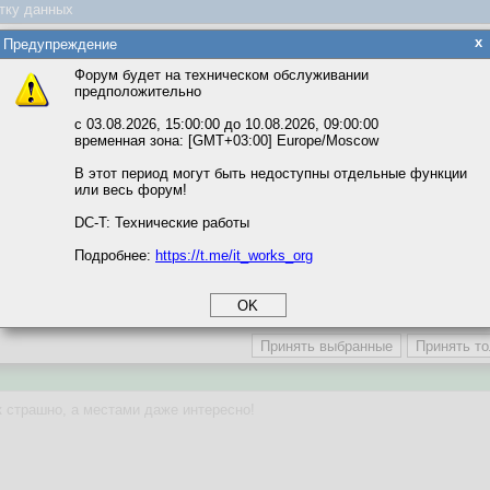
 напишите приложение, а мы будет через плечо смотреть, как вы это дела
тку данных
яется обработка файлов cookie, необходимых для работы сайта, а такж
x
Предупреждение
та и улучшения предоставляемых сервисов с использованием метричес
Форум будет на техническом обслуживании
предположительно
вать сайт, вы даёте согласие на обработку файлов cookie, необходимы
ожете выбрать по своему усмотрению.
с 03.08.2026, 15:00:00 до 10.08.2026, 09:00:00
 есть...
временная зона: [GMT+03:00] Europe/Moscow
м ссылкам мы можете ознакомиться с действующим на сайте пользова
итикой конфиденциальности.
В этот период могут быть недоступны отдельные функции
храбрости - и вперёд...
или весь форум!
соглашение
циальности
DC-T: Технические работы
Подробнее:
https://t.me/it_works_org
okie
а статистики
етинга и рекламы
к страшно, а местами даже интересно!