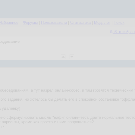
Избранное
Форумы
|
Пользователи
|
Статистика
|
Мод. лог
|
Поиск
Доб. в избра
еседование
обеседованиям, а тут назрел онлайн-собес, и там грозятся техническим 
вого задания, но хотелось бы делать его в спокойной обстановке "оффла
а удалёнку)
нно сформулировать мысль "нафиг онлайн-тест, дайте нормальное тестов
е варианты, кроме как просто с ними попрощаться?
ст?