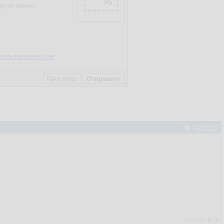
ругой вариант.
пользовательское
#390327
Рейтинг:
0
/
0