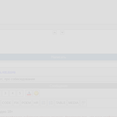
Написать
ь для входа
Сообщение
3
4
5
CODE
FIX
POEM
HR
TABLE
MEDIA
идео 18+