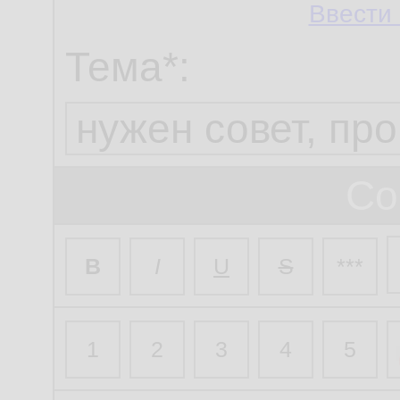
Ввести 
Тема*:
Со
B
I
U
S
***
1
2
3
4
5