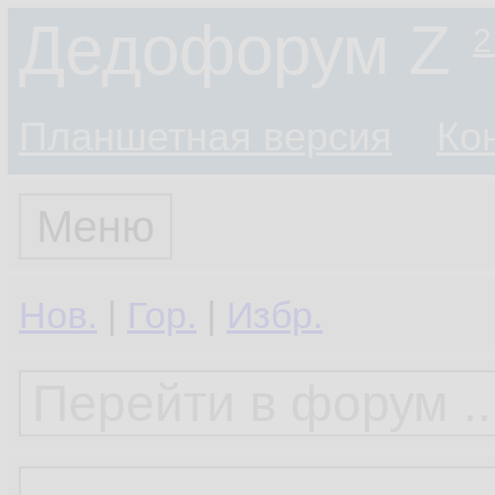
Дедофорум Z
2
Планшетная версия
Ко
Меню
Нов.
|
Гор.
|
Избр.