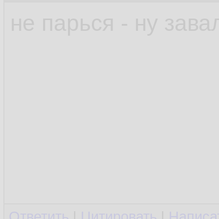
не парься - ну зава
Ответить
|
Цитировать
|
Написа