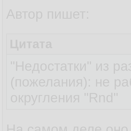
Автор пишет:
https://dzen.ru/a
ysclid=m6j7ajfi5k9
Цитата
"Недостатки" из ра
(пожелания): не р
округления "Rnd"
На самом деле оно 