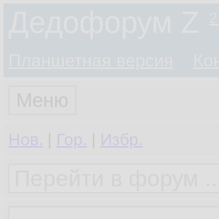
Дедофорум Z
2
Планшетная версия
Ко
Меню
Нов.
|
Гор.
|
Избр.