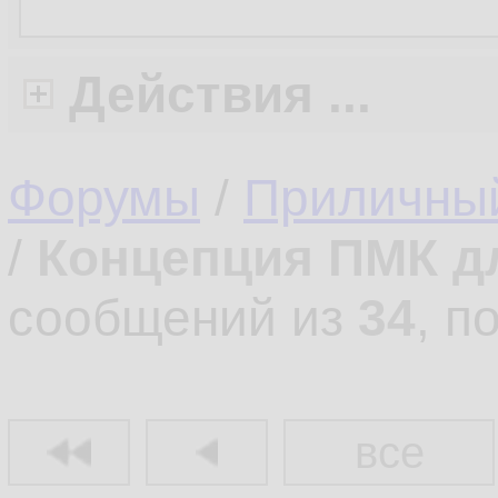
Действия ...
Форумы
/
Приличны
/
Концепция ПМК д
сообщений из
34
, п
все