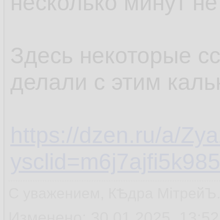
несколько минут не
Здесь некоторые сс
делали с этим каль
https://dzen.ru/a/
ysclid=m6j7ajfi5k98
С уважением, КѢдра МiтрейЪ
Изменено: 30.01.2025, 13:52