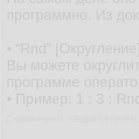
программно. Из док
• “Rnd” [Округление
Вы можете округлит
программе оператор
• Пример: 1 : 3 : Rnd:
С уважением, КѢдра МiтрейЪ