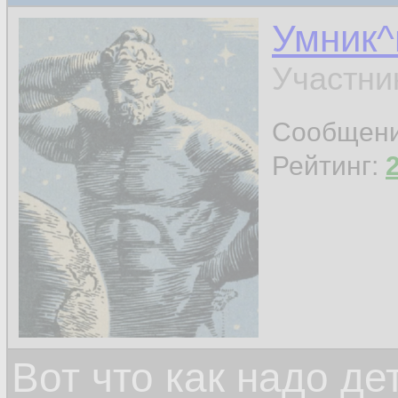
Умник^
Участни
Сообщен
Рейтинг:
Вот что как надо д