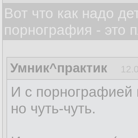
Вот что как надо д
порнография - это 
Умник^практик
12.
И с порнографией 
но чуть-чуть.