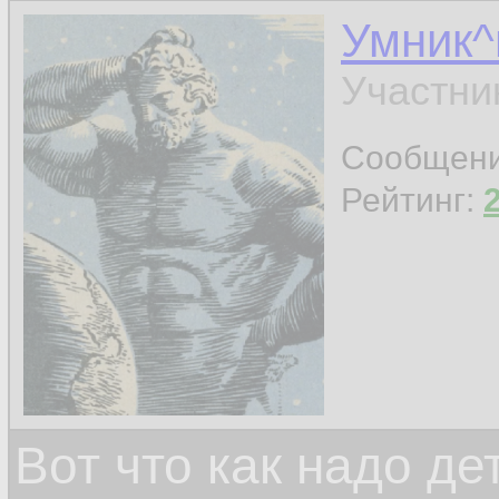
Умник^
Участни
Сообщен
Рейтинг:
Вот что как надо д