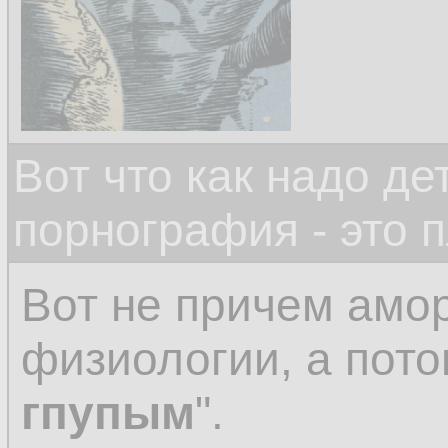
Вот что как надо д
порнография - это 
Вот не причем амо
физиологии, а пото
гпупым
".