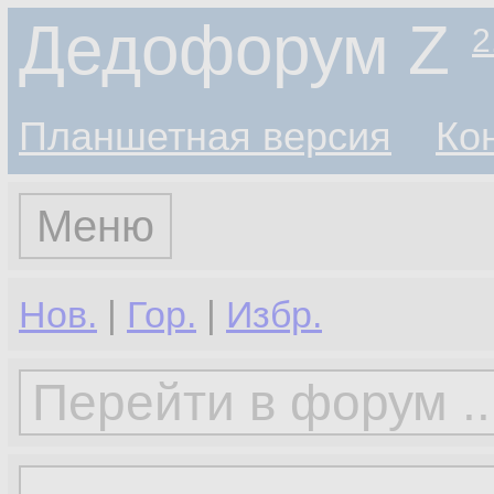
Дедофорум Z
2
Планшетная версия
Ко
Меню
Нов.
|
Гор.
|
Избр.