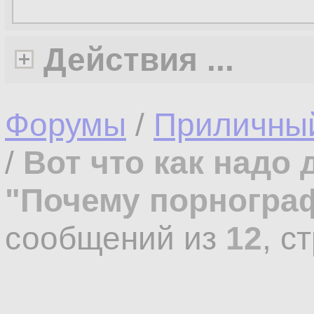
Действия ...
Форумы
/
Приличны
/
Вот что как надо
"Почему порнограф
сообщений из
12
, с