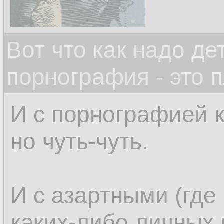
Вот что как надо д
порнография - это 
И с порнографией к
но чуть-чуть.
И с азартными (где 
каких-либо личных 