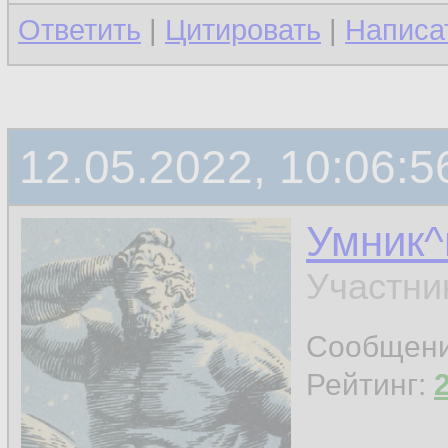
Ответить
|
Цитировать
|
Написа
12.05.2022, 10:06:5
Умник^
Участни
Сообщен
Рейтинг: