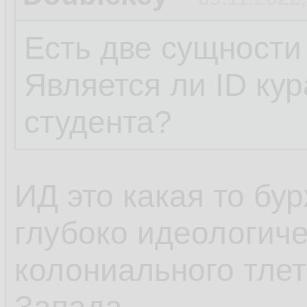
Есть две сущности
Является ли ID ку
студента?
ИД это какая то бу
глубоко идеологиче
колониального тле