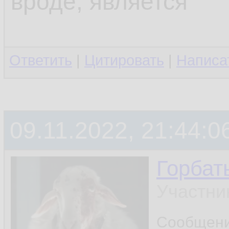
вроде, является
Ответить
|
Цитировать
|
Написа
09.11.2022, 21:44:0
Горбат
Участни
Сообщен