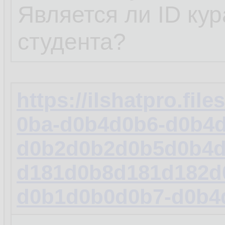
Является ли ID ку
студента?
https://ilshatpro.fi
0ba-d0b4d0b6-d0b4
d0b2d0b2d0b5d0b4d
d181d0b8d181d182d
d0b1d0b0d0b7-d0b4