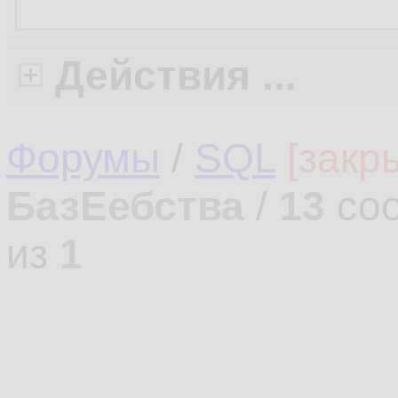
Действия ...
Форумы
/
SQL
[закр
БазЕебства
/
13
соо
из
1