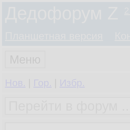
Дедофорум Z
2
Планшетная версия
Ко
Меню
Нов.
|
Гор.
|
Избр.