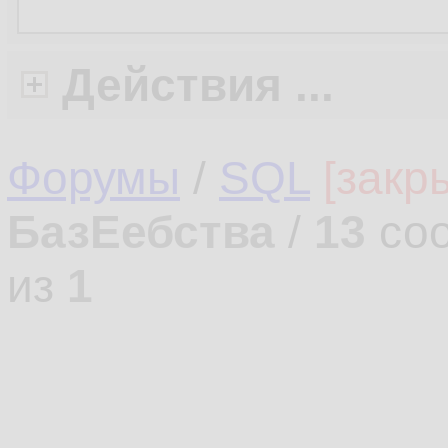
Действия ...
Форумы
/
SQL
[закр
БазЕебства
/
13
соо
из
1