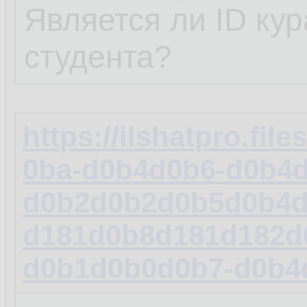
Является ли ID ку
студента?
https://ilshatpro.fi
0ba-d0b4d0b6-d0b4
d0b2d0b2d0b5d0b4d
d181d0b8d181d182d
d0b1d0b0d0b7-d0b4