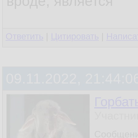
вроде, является
Ответить
|
Цитировать
|
Написа
09.11.2022, 21:44:0
Горбат
Участни
Сообщен