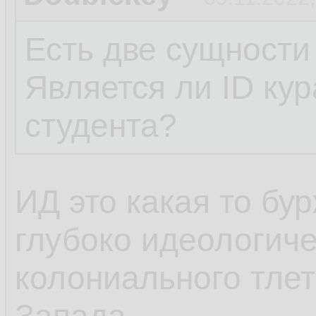
Есть две сущности
Является ли ID ку
студента?
ИД это какая то бу
глубоко идеологиче
колониального тле