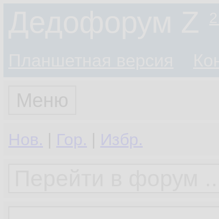
Дедофорум Z
2
Планшетная версия
Ко
Меню
Нов.
|
Гор.
|
Избр.