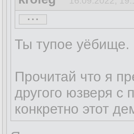
16.09.2022, 19:
...
eNose
16.09.2022, 19
Ты тупое уёбище.
Кролег ты дибил
Достаточно смен
Прочитай что я п
и запретить руту
другого юзверя с 
конкретно этот дем
5 секунд гугла.