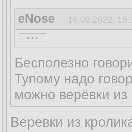
eNose
16.09.2022, 19:
...
Труба Кролега
16
Бесполезно говори
Кролег:
Тупому надо говор
можно верёвки из 
это, ламер, 90 лв
Веревки из кролик