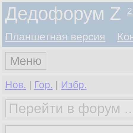
Дедофорум Z
2
Планшетная версия
Ко
Меню
Нов.
|
Гор.
|
Избр.