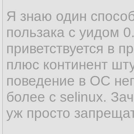
Я знаю один способ,
пользака с уидом 0
приветствуется в пр
плюс континент шту
поведение в ОС неп
более с selinux. За
уж просто запрещат