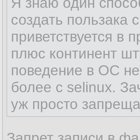
Я знаю один способ
нет, петя, дибил, 
создать пользака с
у бази, кроме впн
приветствуется в пр
похожих, которые
плюс континент шт
рута в resolv.conf
поведение в ОС не
более с selinux. З
теперь, ты, понял
уж просто запреща
Запрет записи в фа