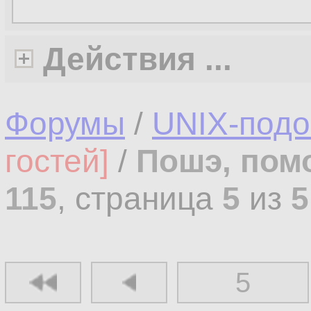
Действия ...
Форумы
/
UNIX-под
гостей]
/
Пошэ, пом
115
, страница
5
из
5
5