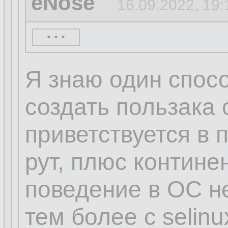
eNose
16.09.2022, 19:
...
kroleg
16.09.2022, 19
Я знаю один спосо
создать пользака 
eNose
16.09.2022, 1
приветствуется в п
...
рут, плюс контине
поведение в ОС н
нет, петя, дибил, 
тем более с selin