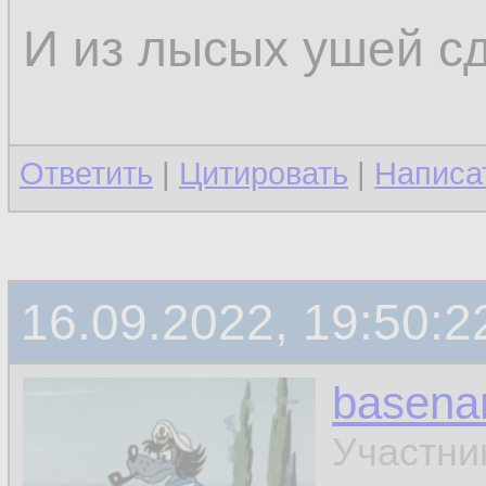
И из лысых ушей сд
Какой же ты туп
Ответить
|
Цитировать
|
Написа
Бесполезно говор
тупой. Тупому на
гений, и можно ве
16.09.2022, 19:50:2
basen
Участни