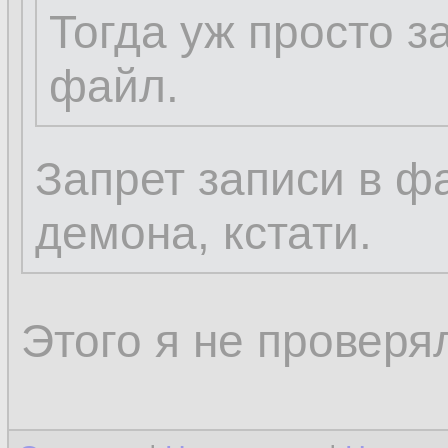
у бази, кроме впн
Тогда уж просто з
других похожих,
файл.
конфиги от рута в
Запрет записи в ф
теперь, ты, поня
демона, кстати.
Ты тупое уёбище.
Этого я не проверя
Прочитай что я п