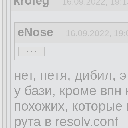
kroleg
16.09.2022, 19:1
eNose
16.09.2022, 19:
...
Кролег ты дибил.
Достаточно смен
нет, петя, дибил, э
запретить руту за
у бази, кроме впн 
похожих, которые 
5 секунд гугла.
рута в resolv.conf