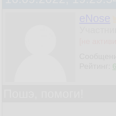
eNose
Участни
[не актив
Сообщен
Рейтинг:
Пошэ, помоги!