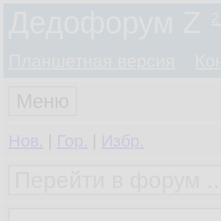
Дедофорум Z
2
Планшетная версия
Ко
Меню
Нов.
|
Гор.
|
Избр.