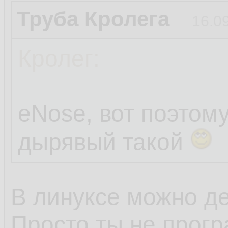
Труба Кролега
16.0
Кролег:
eNose, вот поэтом
дырявый такой
В линуксе можно де
Просто ты не прогр