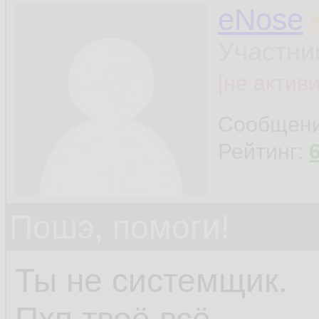
eNose
Участни
[не актив
Сообщен
Рейтинг:
Пошэ, помоги!
Ты не системщик.