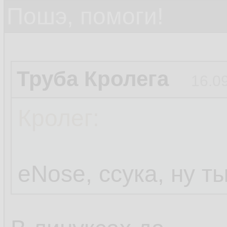
Пошэ, помоги!
Труба Кролега
16.0
Кролег:
eNose, ссука, ну т