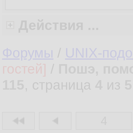
Действия ...
Форумы
/
UNIX-под
гостей]
/
Пошэ, пом
115
, страница
4
из
5
4