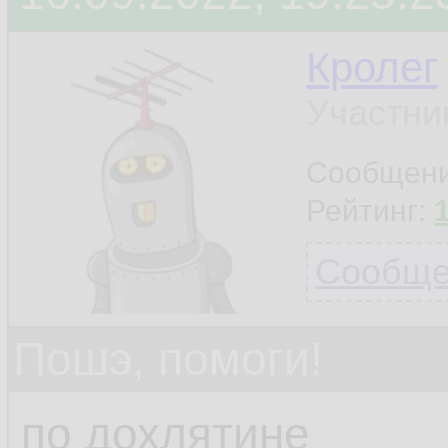
Кролег
Участни
Сообщен
Рейтинг:
Сообщен
Пошэ, помоги!
по дохлятине