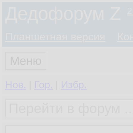
Дедофорум Z
2
Планшетная версия
Ко
Меню
Нов.
|
Гор.
|
Избр.