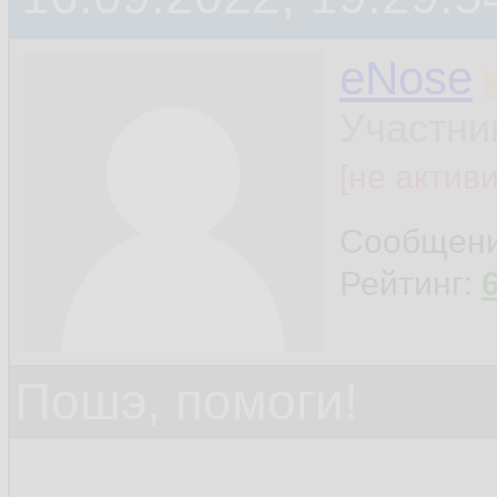
eNose
Участни
[не актив
Сообщен
Рейтинг:
Пошэ, помоги!