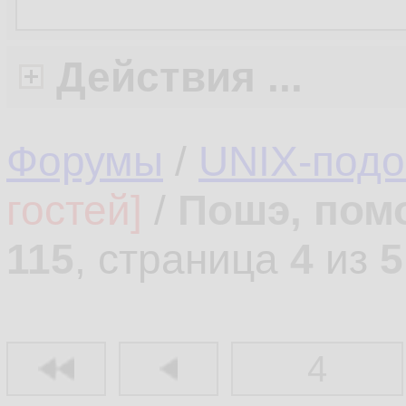
Действия ...
Форумы
/
UNIX-под
гостей]
/
Пошэ, пом
115
, страница
4
из
5
4