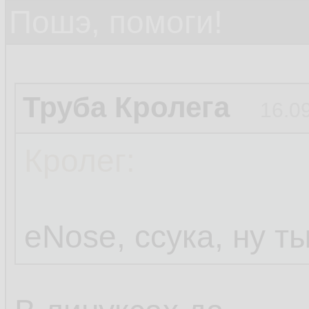
Пошэ, помоги!
Труба Кролега
16.0
Кролег:
eNose, ссука, ну т