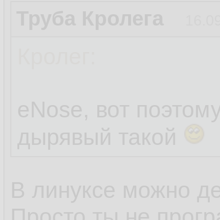
Труба Кролега
16.0
Кролег:
eNose, вот поэтом
дырявый такой
В линуксе можно де
Просто ты не прогр