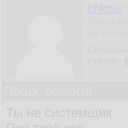
eNose
Участни
[не актив
Сообщен
Рейтинг:
Пошэ, помоги!
Ты не системщик.