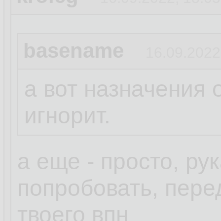
basename
16.09.2022
а вот назначения 
игнорит.
а еще - просто, ру
попробовать, пере
твоего впн