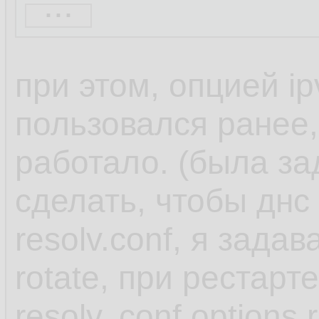
...
When you use one o
при этом, опцией ip
NetworkManager set
пользовался ранее,
dnsmasq or 127.0.
работало. (была за
in the /etc/resolv.con
сделать, чтобы днс
resolv.conf, я задав
Both the dnsmasq 
rotate, при рестарт
services forward qu
resolv,.conf options 