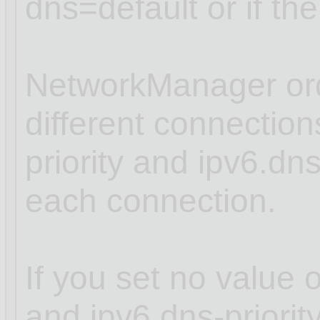
dns=default or if th
NetworkManager ord
different connectio
priority and ipv6.dns
each connection.
If you set no value o
and ipv6.dns-priori