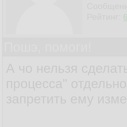
connection with the 
Сообщен
Рейтинг:
Пошэ, помоги!
А чо нельзя сделать
процесса" отдельно
запретить ему изм