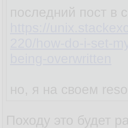
последний пост в 
https://unix.stacke
220/how-do-i-set-my
being-overwritten
но, я на своем reso
Походу это будет р