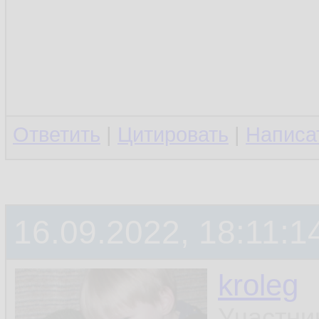
Ответить
|
Цитировать
|
Написа
16.09.2022, 18:11:1
kroleg
Участни