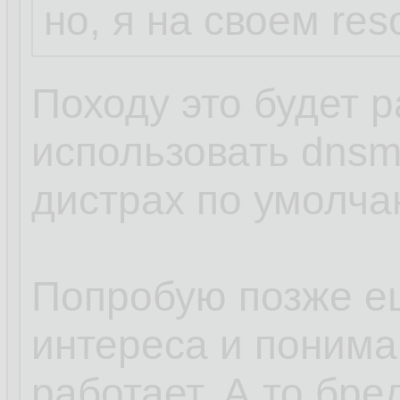
но, я на своем res
Походу это будет р
использовать dnsm
дистрах по умолча
Попробую позже е
интереса и пониман
работает. А то бред