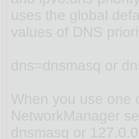
uses the global defa
values of DNS prior
dns=dnsmasq or dn
When you use one of
NetworkManager sets
dnsmasq or 127.0.0