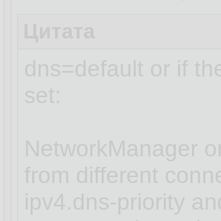
Цитата
dns=default or if t
set:
NetworkManager or
from different conn
ipv4.dns-priority an