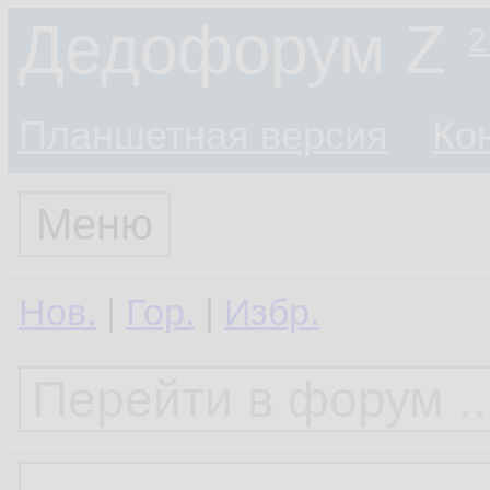
Дедофорум Z
2
Планшетная версия
Ко
Меню
Нов.
|
Гор.
|
Избр.