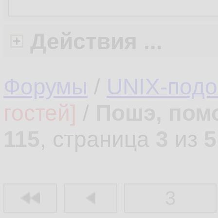
Действия ...
Форумы
/
UNIX-под
гостей]
/
Пошэ, пом
115
, страница
3
из
5
3