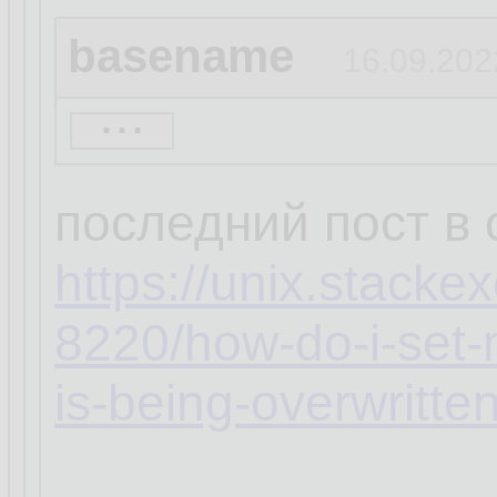
basename
16.09.202
...
кстати, а ты увер
распространяется 
последний пост в
https://unix.stack
8220/how-do-i-set-
is-being-overwritte