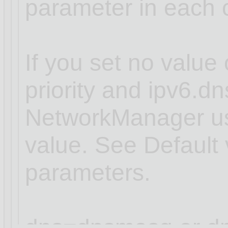
parameter in each 
If you set no value 
priority and ipv6.dns
NetworkManager use
value. See Default 
parameters.
dns=dnsmasq or dn