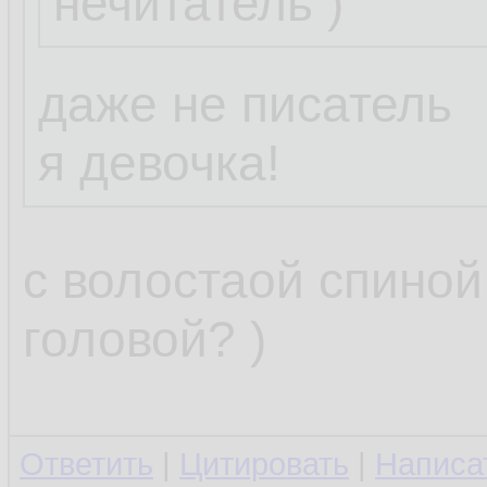
нечитатель )
Пожелание:
нужна программк
даже не писатель
отслеживала изм
я девочка!
/etc/resolv.conf 
и грохала их, л
с волостаой спиной
старый файл.
головой? )
Можешь накидат
Ответить
|
Цитировать
|
Написа