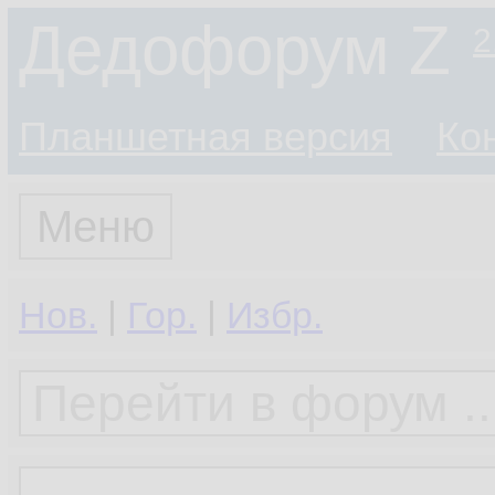
Дедофорум Z
2
Планшетная версия
Ко
Меню
Нов.
|
Гор.
|
Избр.