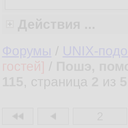
Действия ...
Форумы
/
UNIX-под
гостей]
/
Пошэ, пом
115
, страница
2
из
5
2