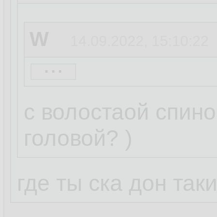
W
14.09.2022, 15:10:22
...
basename
14.09.20
с волостаой спино
головой? )
W
14.09.2022, 15:05:3
где ты ска дон так
...