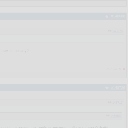
#148688
148676
телям и сервису?
Рейтинг:
0
/
0
#148726
148717
148553
процесса и грохала их, либо возвращала обратно старый файл.