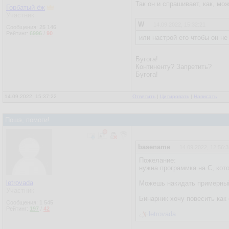
Так он и спрашивает, как, мо
Горбатый ёж
Участник
W
14.09.2022, 15:32:21
Сообщения:
25 146
Рейтинг:
6996
/
90
или настрой его чтобы он не
Бугога!
Континенту? Запретить?
Бугога!
14.09.2022, 15:37:22
Ответить
|
Цитировать
|
Написать
Пошэ, помоги!
basename
14.09.2022, 12:56:3
Пожелание:
нужна программка на С, кото
letrovada
Можешь накидать примерный
Участник
Бинарник хочу повесить как
Сообщения:
1 545
Рейтинг:
197
/
42
letrovada