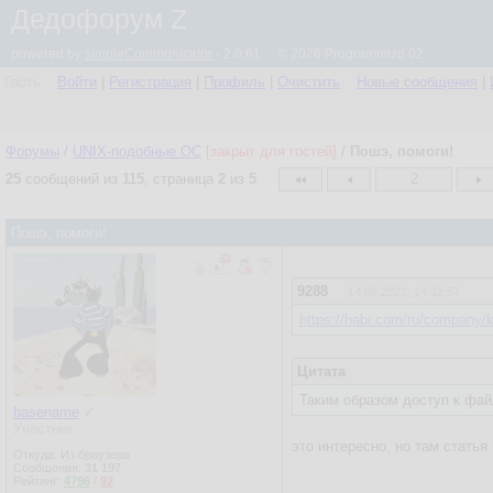
Дедофорум Z
powered by
simpleCommunicator
- 2.0.61 © 2026 Programmizd 02
Гость
Войти
|
Регистрация
|
Профиль
|
Очистить
Новые сообщения
|
Форумы
/
UNIX-подобные OC
[закрыт для гостей]
/
Пошэ, помоги!
25
сообщений из
115
, страница
2
из
5
2
Пошэ, помоги!
9288
14.09.2022, 14:32:57
https://habr.com/ru/company/k
Цитата
Таким образом доступ к файл
basename
✓
Участник
это интересно, но там стать
Откуда: Из браузера
Сообщения:
31 197
Рейтинг:
4796
/
92