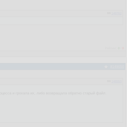
148762
Рейтинг:
0
/
0
#149050
148553
роцесса и грохала их, либо возвращала обратно старый файл.