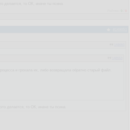
о делается, то ОК, иначе ты псина.
Рейтинг:
0
/
0
#149051
149050
148553
 процесса и грохала их, либо возвращала обратно старый файл.
то делается, то ОК, иначе ты псина.