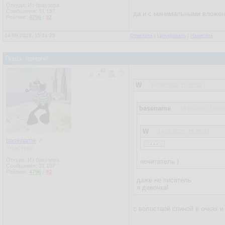
Откуда: Из браузера
Сообщения:
31 197
да и с минимальными вложени
Рейтинг:
4796
/
92
14.09.2022, 15:11:23
Ответить
|
Цитировать
|
Написать
Пошэ, помоги!
W
14.09.2022, 15:10:22
basename
14.09.2022, 15:09
W
14.09.2022, 15:05:33
...
basename
✓
Участник
basename
14.09.2022, 12
Откуда: Из браузера
нечитатель )
Сообщения:
31 197
Пожелание:
Рейтинг:
4796
/
92
нужна программка на С, 
даже не писатель
я девочка!
Можешь накидать пример
Бинарник хочу повесить 
с волостаой спиной в очках и
letrovada