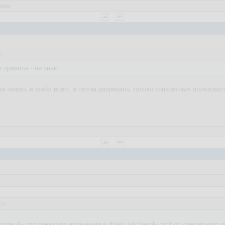
веты
5
 правила - не знаю.
 на запись в файл всем, а потом разрешить только конкретным пользова
:38
орая бы отслеживала изменения в файл /etc/resolv.conf от конкретного 