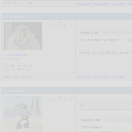
14.09.2022, 14:38:05
Ответить
|
Цитировать
|
Написать
|
От
Пошэ, помоги!
basename
14.09.2022, 14:38:0
вот как писать запрещающие
Так нельзя поставить запрет
Горбатый ёж
Участник
Сообщения:
25 146
Рейтинг:
6996
/
90
14.09.2022, 14:45:16
Ответить
|
Цитировать
|
Написать
Пошэ, помоги!
W
14.09.2022, 15:05:33
basename
14.09.2022, 12:56
Пожелание:
нужна программка на С, кот