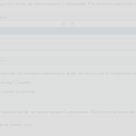
елать не так, не нужна никакая C-программа. Я если осилю нацти как эт
веты
7
:38
торая бы отслеживала изменения в файл /etc/resolv.conf от конкретного
ый код? Спасибо.
к сервис в systemd
делать не так, не нужна никакая C-программа. Я если осилю нацти как э
ф не осилил песа