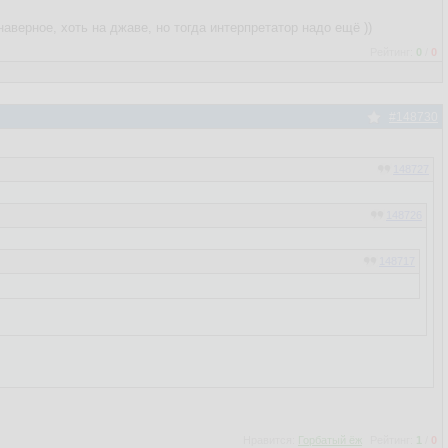
верное, хоть на джаве, но тогда интерпретатор надо ещё ))
Рейтинг:
0
/
0
#148730
148727
148726
148717
148553
го процесса и грохала их, либо возвращала обратно старый файл.
Нравится:
Горбатый ёж
Рейтинг:
1
/
0