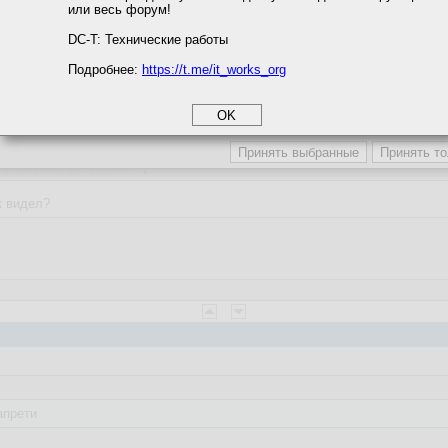
или весь форум!
соглашение
циальности
DC-T: Технические работы
:55
Подробнее:
https://t.me/it_works_org
okie
а статистики
етинга и рекламы
:09:19
 и лысоватой головой? )
к видел?
апрети