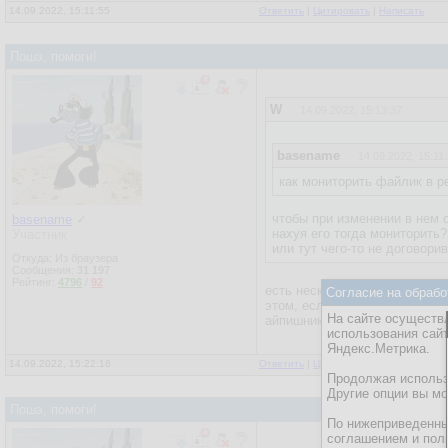
14.09.2022, 15:11:55
Ответить
|
Цитировать
|
Написать
права настрой ска дон
Пошэ, помоги!
W
14.09.2022, 15:13:37
basename
14.09.2022, 15:11
как мониторить файлик в 
чтобы при изменении в нем 
basename
✓
нахуя его тогда мониторить?
Участник
или тут чего-то не договори
Откуда: Из браузера
Сообщения:
31 197
Рейтинг:
4796
/
92
есть несколько впн, все они 
Согласие на обрабо
этом, если их удалить, он мо
На сайте осуществл
айпишнику. Запретить на запи
использования сай
Яндекс.Метрика.
14.09.2022, 15:22:16
Ответить
|
Цитировать
|
Написать
Продолжая использо
Другие опции вы м
Пошэ, помоги!
По нижеприведенны
соглашением и пол