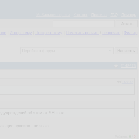
Мобильная версия
Контакт
Правила
FAQ
Помощь
нное
|
Игнор. тему
|
Прикреп. тему
|
Пометить прочит.
/
непрочит.
|
Фильтр
#148676
148672
редупреждений об этом от SELinux.
щающие правила - не знаю.
Рейтинг:
0
/
0