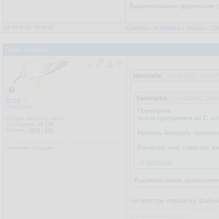
Вышеописанное правильнее сд
14.09.2022, 19:36:27
Ответить
|
Цитировать
|
Написать
|
От
Пошэ, помоги!
letrovada
14.09.2022, 19:36:2
basename
14.09.2022, 12:56
Буся
✓
Участник
Пожелание:
нужна программка на С, ко
Откуда: мягкость кисы
Сообщения:
26 148
Рейтинг:
4878
/
103
Можешь накидать примерн
Бинарник хочу повесить ка
искажаю ситуацию
letrovada
Вышеописанное правильнее с
ты простую отрезалку файло
деревья умирают стоя