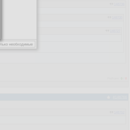
148736
148730
148727
148726
148717
Рейтинг:
0
/
0
#148766
148752