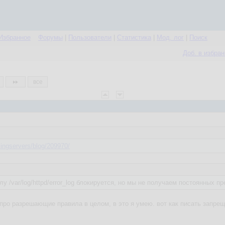
Избранное
Форумы
|
Пользователи
|
Статистика
|
Мод. лог
|
Поиск
Доб. в избра
все
ingservers/blog/209970/
у /var/log/httpd/error_log блокируется, но мы не получаем постоянных п
я про разрешающие правила в целом, в это я умею. вот как писать запре