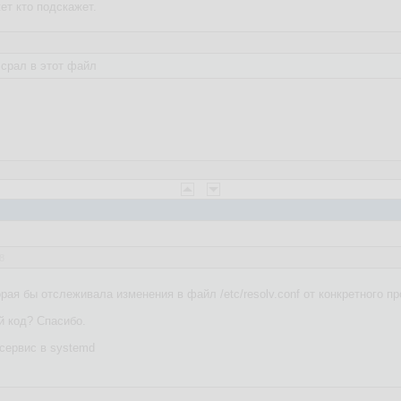
жет кто подскажет.
 срал в этот файл
8
рая бы отслеживала изменения в файл /etc/resolv.conf от конкретного п
 код? Спасибо.
 сервис в systemd