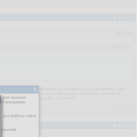
#148747
148735
148728
 он прописывает внутренние днски, которые ни хуя не резолвят, при
x
лючения они на хуй не нужны, там главное построить туннель по
е для анализа
ый раз разрешать, запрещать, ну в пизду
кой программы
Рейтинг:
0
/
0
х для работы сайта.
#148748
тельским