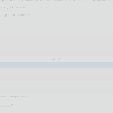
й код? Спасибо.
к сервис в systemd
:45
таке и некрасиво
красиво?