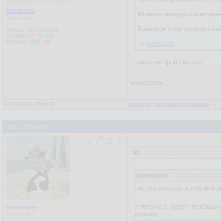
basename
✓
Можешь накидать примерны
Участник
Бинарник хочу повесить ка
Откуда: Из браузера
Сообщения:
31 197
Рейтинг:
4796
/
92
letrovada
права настрой ска дон
нечитатель )
14.09.2022, 15:09:19
Ответить
|
Цитировать
|
Написать
Пошэ, помоги!
W
14.09.2022, 14:46:37
basename
14.09.2022, 13:38
но это костыль в лобовой а
а типа на С будет неебацца 
basename
✓
диннаху
Участник