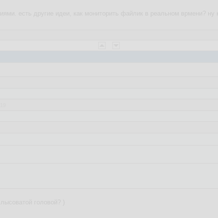
ями. есть другие идеи, как мониторить файлик в реальном врмени? ну на
:19
:56:38
которая бы отслеживала изменения в файл /etc/resolv.conf от конкретно
ный код? Спасибо.
как сервис в systemd
 лысоватой головой? )