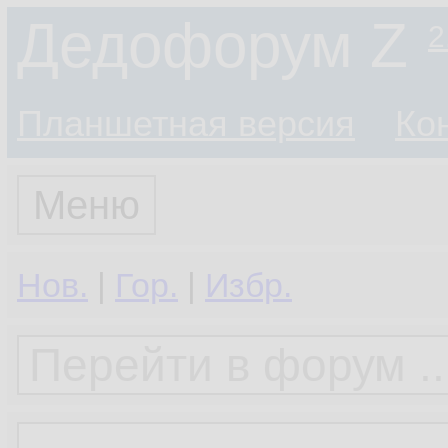
Дедофорум Z
2
Планшетная версия
Ко
Меню
Нов.
|
Гор.
|
Избр.