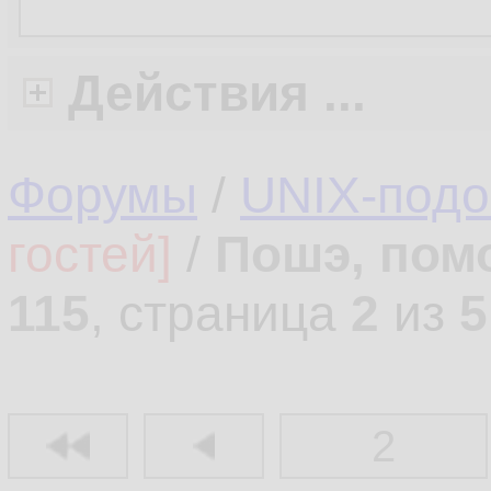
Действия ...
Форумы
/
UNIX-под
гостей]
/
Пошэ, пом
115
, страница
2
из
5
2