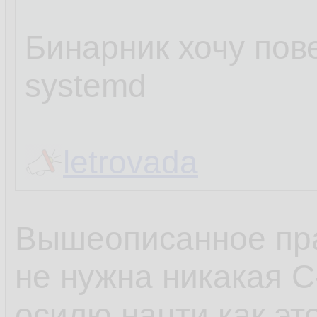
Бинарник хочу пове
systemd
letrovada
Вышеописанное пра
не нужна никакая C
осилю нацти как эт