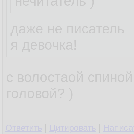
нечитатель )
Пожелание:
нужна программк
даже не писатель
отслеживала изм
я девочка!
/etc/resolv.conf 
и грохала их, л
с волостаой спиной
старый файл.
головой? )
Можешь накидат
Ответить
|
Цитировать
|
Написа