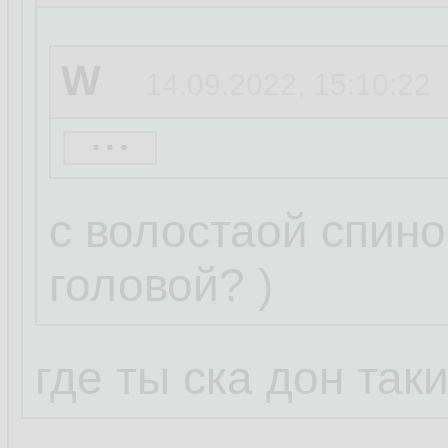
W
14.09.2022, 15:10:22
...
basename
14.09.20
с волостаой спино
головой? )
W
14.09.2022, 15:05:3
где ты ска дон так
...