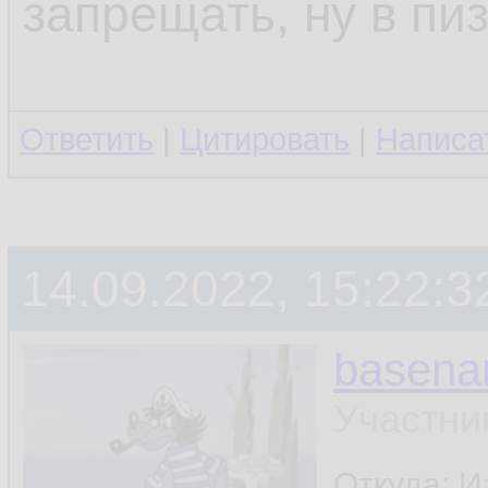
запрещать, ну в пи
Ответить
|
Цитировать
|
Написа
14.09.2022, 15:22:3
basen
Участни
Откуда: И