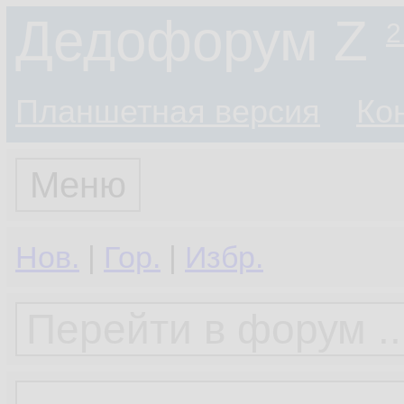
Дедофорум Z
2
Планшетная версия
Ко
Меню
Нов.
|
Гор.
|
Избр.