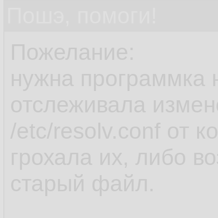
Пошэ, помоги!
Пожелание:
нужна программка н
отслеживала измен
/etc/resolv.conf от 
грохала их, либо в
старый файл.