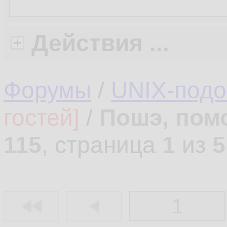
Действия ...
Форумы
/
UNIX-под
гостей]
/
Пошэ, пом
115
, страница
1
из
5
1