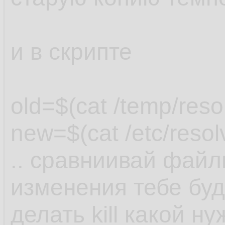
и в скрипте
old=$(cat /temp/reso
new=$(cat /etc/resol
.. сравниивай файл
изменения тебе буду
делать kill какой ну