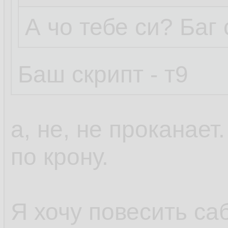
А чо тебе си? Баг
Баш скрипт - т9
а, не, не проканает
по крону.
Я хочу повесить са