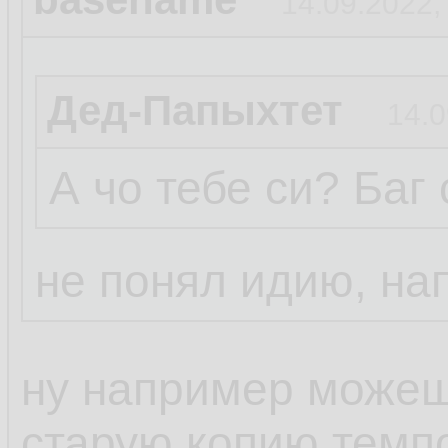
14.09.2022,
Дед-Папыхтет
14.0
А чо тебе си? Баг
не понял идию, на
ну например можешь
старую копию темп