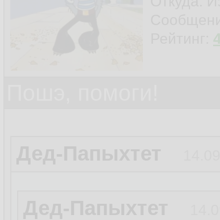
Откуда: И
Сообщен
Рейтинг:
Пошэ, помоги!
Дед-Папыхтет
14.09
Дед-Папыхтет
14.0