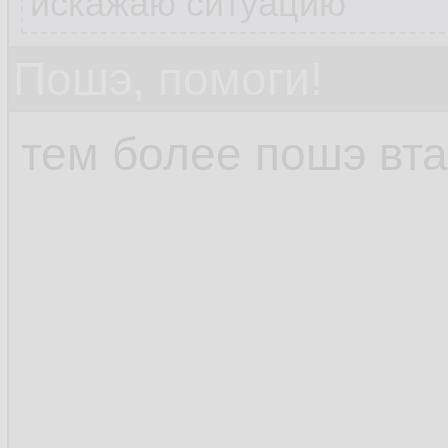
искажаю ситуацию
Пошэ, помоги!
тем более пошэ вта