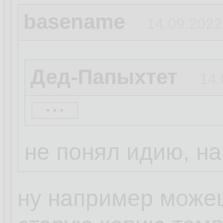
basename
14.09.2022
Дед-Папыхтет
14.
...
А чо тебе си? Баг
проще
не понял идию, н
ну например можеш