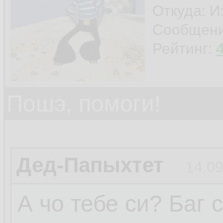
Откуда: И
Сообщен
Рейтинг:
Пошэ, помоги!
Дед-Папыхтет
14.09
А чо тебе си? Баг 