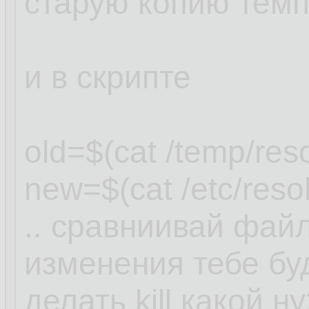
старую копию темп
и в скрипте
old=$(cat /temp/reso
new=$(cat /etc/resol
.. сравниивай фай
изменения тебе буд
делать kill какой н