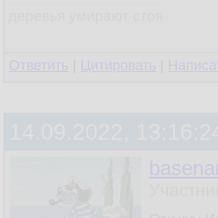
деревья умирают стоя
Ответить
|
Цитировать
|
Написа
14.09.2022, 13:16:2
basen
Участни