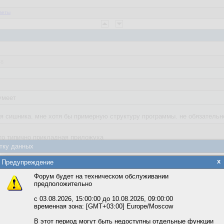
веты
48
умеет
я сишника. мне хотя бы примерную структуру программы. не обязательн
то типично прикладная приложуха
тку данных
яется обработка файлов cookie, необходимых для работы сайта, а такж
x
Предупреждение
та и улучшения предоставляемых сервисов с использованием метричес
Форум будет на техническом обслуживании
предположительно
вать сайт, вы даёте согласие на обработку файлов cookie, необходимы
ожете выбрать по своему усмотрению.
с 03.08.2026, 15:00:00 до 10.08.2026, 09:00:00
временная зона: [GMT+03:00] Europe/Moscow
м ссылкам мы можете ознакомиться с действующим на сайте пользова
итикой конфиденциальности.
В этот период могут быть недоступны отдельные функции
3:12:06