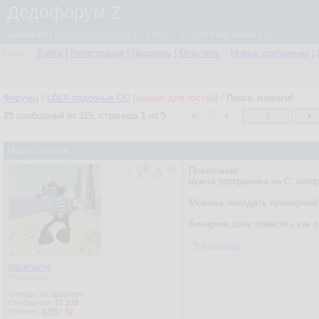
Дедофорум Z
powered by
simpleCommunicator
- 2.0.61 © 2026 Programmizd 02
Гость
Войти
|
Регистрация
|
Профиль
|
Очистить
Новые сообщения
|
Форумы
/
UNIX-подобные OC
[закрыт для гостей]
/
Пошэ, помоги!
25
сообщений из
115
, страница
1
из
5
1
Пошэ, помоги!
Пожелание:
нужна программка на С, котор
Можешь накидать примерный 
Бинарник хочу повесить как 
letrovada
basename
Участник
Откуда: Из браузера
Сообщения:
31 220
Рейтинг:
4799
/
92