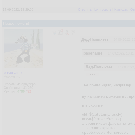
14.09.2022, 13:29:06
Ответить
|
Цитировать
|
Написать
|
От
Пошэ, помоги!
Дед-Папыхтет
14.09.2022, 1
basename
14.09.2022, 13:11
Дед-Папыхтет
14.09.2022,
...
basename
А чо тебе си? Баг скрипт
Участник
Откуда: Из браузера
не понял идию, например
Сообщения:
31 220
Рейтинг:
4799
/
92
ну например можешь в /tmp/
и в скрипте
old=$(cat /temp/resolv)
new=$(cat /etc/resolv)
.. сравниивай файлы чотам в
.. в конце скрипта
cp /etc/resolv /temp/resolv