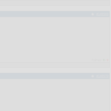
#148569
Рейтинг:
0
/
0
#148570