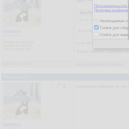
Пользовательское 
Политика конфиден
Дед-Папыхтет
14.09.2022, 
А чо тебе си? Баг скрипт з
Необходимые co
Cookie для сбор
Баш скрипт - т9
basename
Cookie для марк
Участник
Откуда: Из браузера
а, не, не проканает. если тол
Сообщения:
31 220
Рейтинг:
4799
/
92
Я хочу повесить сабжевый би
14.09.2022, 13:16:24
Ответить
|
Цитировать
|
Написать
Пошэ, помоги!
Обидели вы Кролика, вот он б
basename
Участник