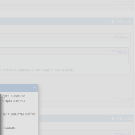
Рейтинг:
0
/
0
#148581
148578
148570
о готовое решение, дальше я разберусь
x
е для анализа
Рейтинг:
0
/
0
кой программы
х для работы сайта.
#148582
тельским
148574