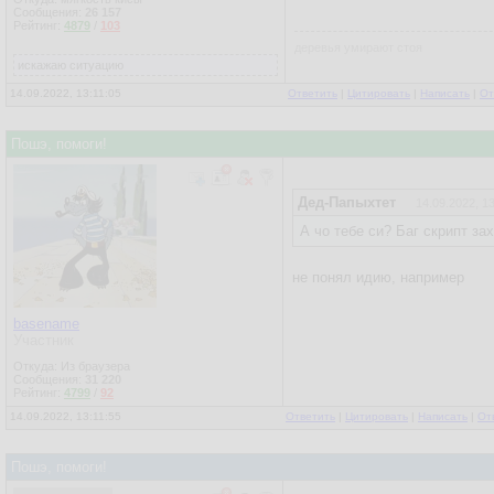
Сообщения:
26 157
Рейтинг:
4879
/
103
деревья умирают стоя
искажаю ситуацию
14.09.2022, 13:11:05
Ответить
|
Цитировать
|
Написать
|
От
Пошэ, помоги!
Дед-Папыхтет
14.09.2022, 1
А чо тебе си? Баг скрипт за
не понял идию, например
basename
Участник
Откуда: Из браузера
Сообщения:
31 220
Рейтинг:
4799
/
92
14.09.2022, 13:11:55
Ответить
|
Цитировать
|
Написать
|
От
Пошэ, помоги!