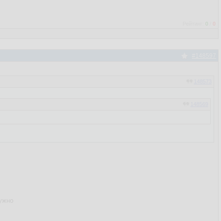
Рейтинг:
0
/
0
#148597
148573
148569
нужно