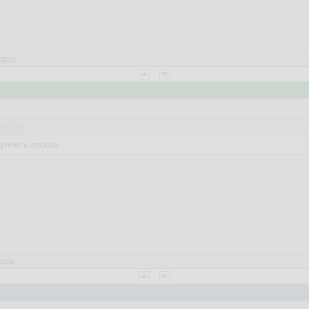
веты
3:10:32
хуячить проще
веты