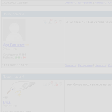
14.09.2022, 12:56:38
Ответить
|
Цитировать
|
Написать
|
От
Пошэ, помоги!
А чо тебе си? Баг скрипт зах
Дед-Папыхтет
Участник
Сообщения:
5 894
Рейтинг:
1868
/
16
14.09.2022, 13:10:32
Ответить
|
Цитировать
|
Написать
|
От
Пошэ, помоги!
тем более пошэ втакое не ум
Буся
Участник
Откуда: мягкость кисы