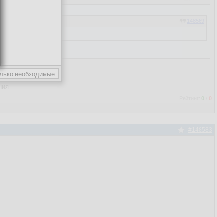
148569
ния
Рейтинг:
0
/
0
#148583