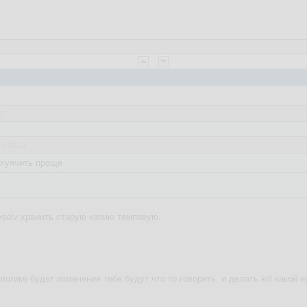
5
13:10:32
ахуячить проще
esolv хранить старую копию темповую.
логике будет изменения тебе будут что то говорить. и делать kill какой 