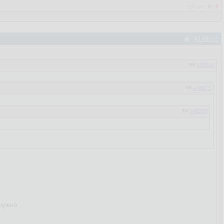
Рейтинг:
0
/
0
#148605
148597
148573
148569
 нужно