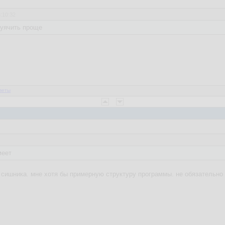
3:10:32
хуячить проще
веты
меет
 сишника. мне хотя бы примерную структуру программы. не обязательно