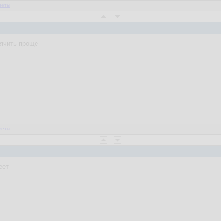
веты
уячить проще
веты
еет