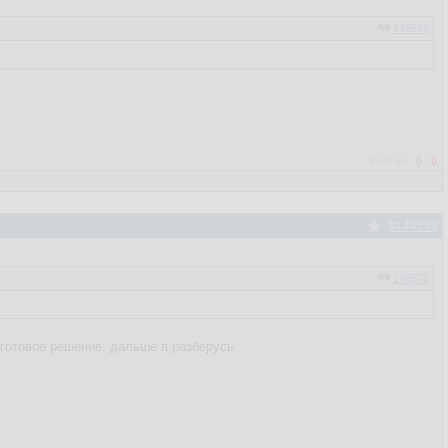
148569
Рейтинг:
0
/
0
#148578
148570
 готовое решение, дальше я разберусь