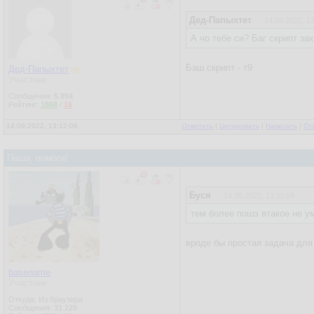
Дед-Папыхтет
14.09.2022, 1
А чо тебе си? Баг скрипт за
Баш скрипт - т9
Дед-Папыхтет
Участник
Сообщения:
5 894
Рейтинг:
1868
/
16
14.09.2022, 13:12:06
Ответить
|
Цитировать
|
Написать
|
От
Пошэ, помоги!
Буся
14.09.2022, 13:11:05
тем более пошэ втакое не у
вроде бы простая задача для
basename
Участник
Откуда: Из браузера
Сообщения:
31 220