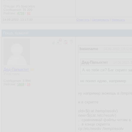
Откуда: Из браузера
Сообщения:
31 220
Рейтинг:
4799
/
92
14.09.2022, 13:17:33
Ответить
|
Цитировать
|
Написать
Пошэ, помоги!
basename
14.09.2022, 13:11:5
Дед-Папыхтет
14.09.2022, 
Дед-Папыхтет
А чо тебе си? Баг скрипт з
Участник
не понял идию, например
Сообщения:
5 894
Рейтинг:
1868
/
16
ну например можешь в /tmp/r
и в скрипте
old=$(cat /temp/resolv)
new=$(cat /etc/resolv)
.. сравниивай файлы чотам в 
.. в конце скрипта
cp /etc/resolv /temp/resolv