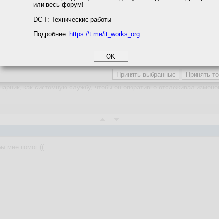
или весь форум!
соглашение
циальности
DC-T: Технические работы
13:10:32
ахуячить проще
Подробнее:
https://t.me/it_works_org
okie
а статистики
етинга и рекламы
ько в лобовую по крону.
нарник, как системную службу, чтобы он оперативно отслеживал измене
ы мне помог ((