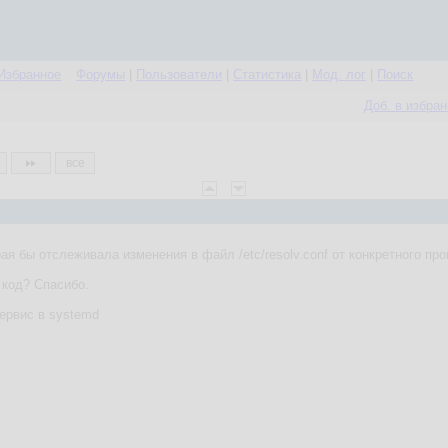
Избранное
Форумы
|
Пользователи
|
Статистика
|
Мод. лог
|
Поиск
Доб. в избра
все
ая бы отслеживала изменения в файл /etc/resolv.conf от конкретного пр
код? Спасибо.
сервис в systemd