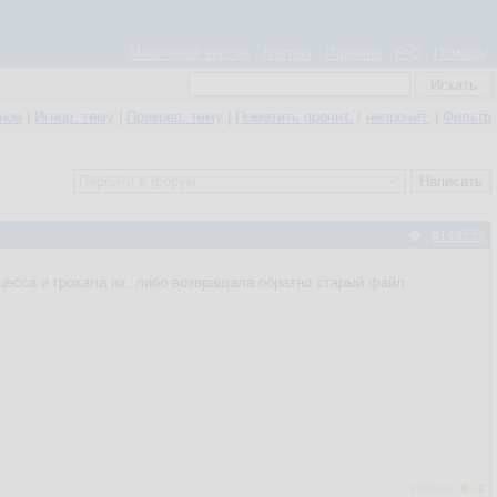
Мобильная версия
Контакт
Правила
FAQ
Помощь
нное
|
Игнор. тему
|
Прикреп. тему
|
Пометить прочит.
/
непрочит.
|
Фильтр
#148553
оцесса и грохала их, либо возвращала обратно старый файл.
Рейтинг:
0
/
0