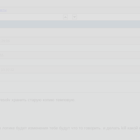
веты
3:29:06
:55
 13:10:32
 захуячить проще
resolv хранить старую копию темповую.
 логике будет изменения тебе будут что то говорить. и делать kill какой