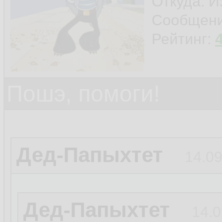
Откуда: И
Сообщен
Рейтинг:
Пошэ, помоги!
Дед-Папыхтет
14.09
Дед-Папыхтет
14.0