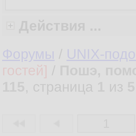
Действия ...
Форумы
/
UNIX-под
гостей]
/
Пошэ, пом
115
, страница
1
из
5
1