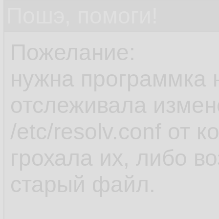
Пошэ, помоги!
Пожелание:
нужна программка н
отслеживала измен
/etc/resolv.conf от 
грохала их, либо в
старый файл.