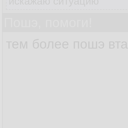
искажаю ситуацию
Пошэ, помоги!
тем более пошэ вта