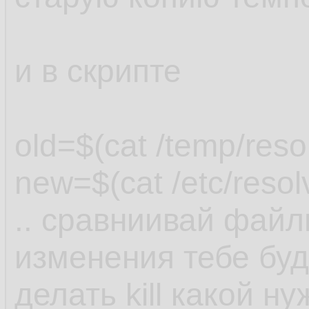
и в скрипте
old=$(cat /temp/reso
new=$(cat /etc/resol
.. сравниивай файл
изменения тебе буду
делать kill какой ну