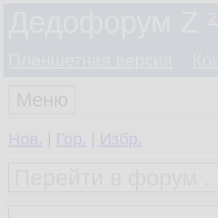
Дедофорум Z
2
Планшетная версия
Ко
Меню
Нов.
|
Гор.
|
Избр.