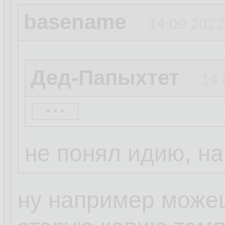
basename
14.09.2022
Дед-Папыхтет
14.
...
А чо тебе си? Баг
проще
не понял идию, н
ну например можеш