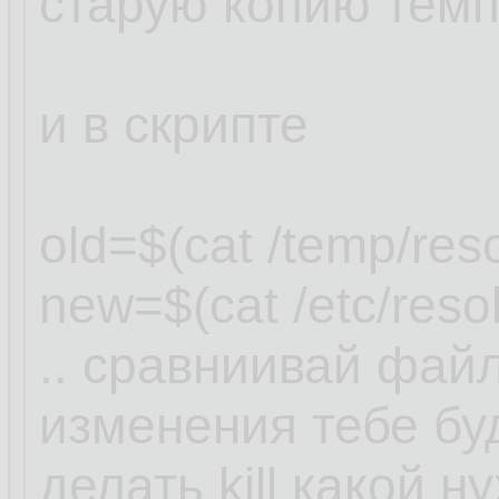
старую копию темп
и в скрипте
old=$(cat /temp/reso
new=$(cat /etc/resol
.. сравниивай фай
изменения тебе буд
делать kill какой н