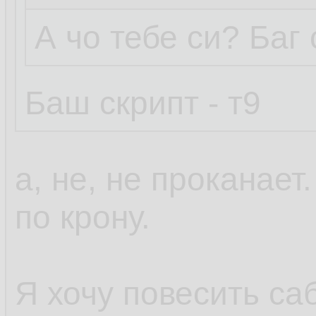
А чо тебе си? Баг
Баш скрипт - т9
а, не, не проканает
по крону.
Я хочу повесить са