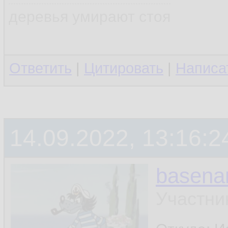
деревья умирают стоя
Ответить
|
Цитировать
|
Написа
14.09.2022, 13:16:2
basen
Участни