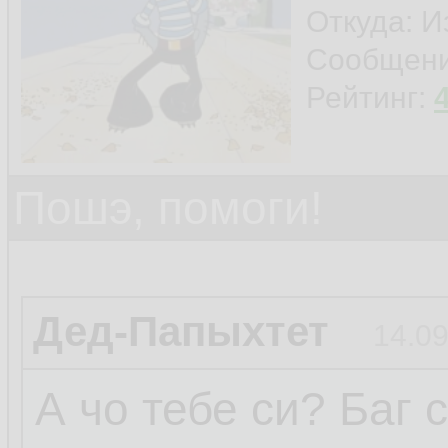
Откуда: И
Сообщен
Рейтинг:
Пошэ, помоги!
Дед-Папыхтет
14.09
А чо тебе си? Баг 