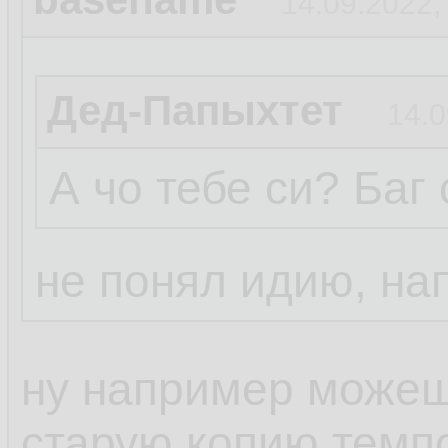
14.09.2022,
Дед-Папыхтет
14.0
А чо тебе си? Баг
не понял идию, на
ну например можешь
старую копию темп