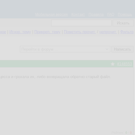
Мобильная версия
Контакт
Правила
FAQ
Помощь
нное
|
Игнор. тему
|
Прикреп. тему
|
Пометить прочит.
/
непрочит.
|
Фильтр
#148553
оцесса и грохала их, либо возвращала обратно старый файл.
Рейтинг:
0
/
0