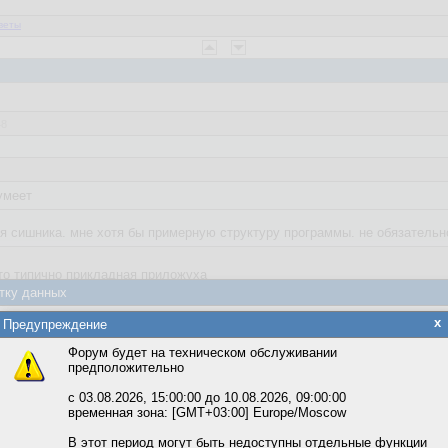
веты
48
умеет
я сишника. мне хотя бы примерную структуру программы. не обязательн
то типично прикладная приложуха
тку данных
яется обработка файлов cookie, необходимых для работы сайта, а такж
x
Предупреждение
та и улучшения предоставляемых сервисов с использованием метричес
Форум будет на техническом обслуживании
предположительно
вать сайт, вы даёте согласие на обработку файлов cookie, необходимы
ожете выбрать по своему усмотрению.
с 03.08.2026, 15:00:00 до 10.08.2026, 09:00:00
временная зона: [GMT+03:00] Europe/Moscow
м ссылкам мы можете ознакомиться с действующим на сайте пользова
итикой конфиденциальности.
В этот период могут быть недоступны отдельные функции
3:12:06