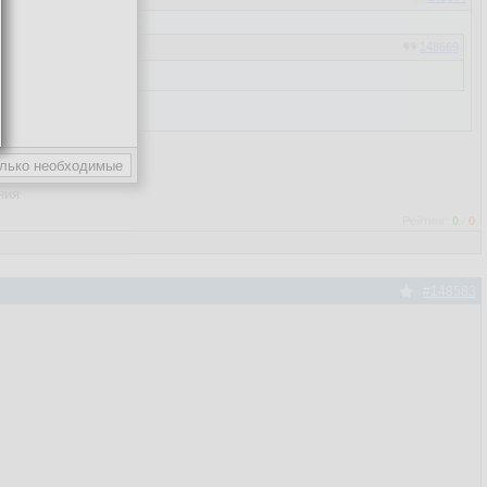
148569
ния
Рейтинг:
0
/
0
#148583