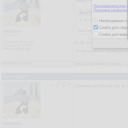
Пользовательское 
Политика конфиден
Дед-Папыхтет
14.09.2022, 
А чо тебе си? Баг скрипт з
Необходимые co
Cookie для сбор
Баш скрипт - т9
basename
Cookie для марк
Участник
Откуда: Из браузера
а, не, не проканает. если тол
Сообщения:
31 214
Рейтинг:
4798
/
92
Я хочу повесить сабжевый би
14.09.2022, 13:16:24
Ответить
|
Цитировать
|
Написать
Пошэ, помоги!
Обидели вы Кролика, вот он б
basename
Участник