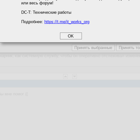
или весь форум!
соглашение
циальности
DC-T: Технические работы
13:10:32
ахуячить проще
Подробнее:
https://t.me/it_works_org
okie
а статистики
етинга и рекламы
ько в лобовую по крону.
нарник, как системную службу, чтобы он оперативно отслеживал измене
ы мне помог ((