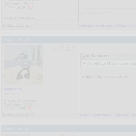
Сообщения:
26 149
Рейтинг:
4878
/
103
деревья умирают стоя
искажаю ситуацию
14.09.2022, 13:11:05
Ответить
|
Цитировать
|
Написать
|
От
Пошэ, помоги!
Дед-Папыхтет
14.09.2022, 1
А чо тебе си? Баг скрипт за
не понял идию, например
basename
Участник
Откуда: Из браузера
Сообщения:
31 214
Рейтинг:
4798
/
92
14.09.2022, 13:11:55
Ответить
|
Цитировать
|
Написать
|
От
Пошэ, помоги!