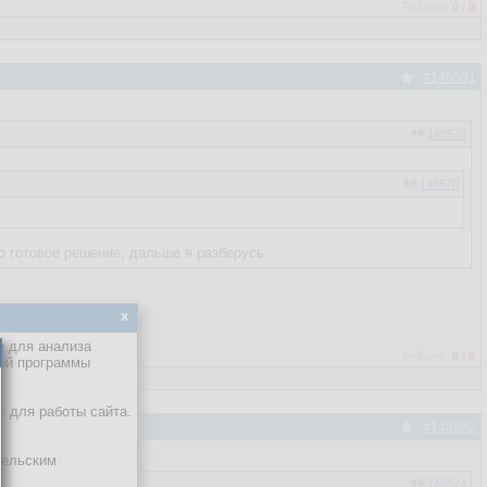
Рейтинг:
0
/
0
#148581
148578
148570
о готовое решение, дальше я разберусь
x
е для анализа
Рейтинг:
0
/
0
кой программы
х для работы сайта.
#148582
тельским
148574