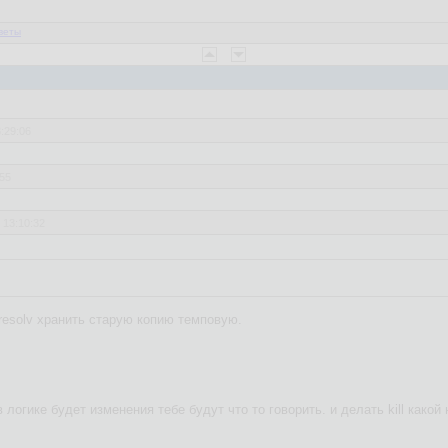
веты
3:29:06
:55
 13:10:32
 захуячить проще
resolv хранить старую копию темповую.
 логике будет изменения тебе будут что то говорить. и делать kill какой