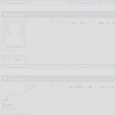
14.09.2022, 12:56:38
Ответить
|
Цитировать
|
Написать
|
От
Пошэ, помоги!
А чо тебе си? Баг скрипт зах
Дед-Папыхтет
Участник
Сообщения:
5 894
Рейтинг:
1868
/
16
14.09.2022, 13:10:32
Ответить
|
Цитировать
|
Написать
|
От
Пошэ, помоги!
тем более пошэ втакое не ум
Буся
✓
Участник
Откуда: мягкость кисы