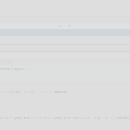
5
13:10:32
ахуячить проще
esolv хранить старую копию темповую.
логике будет изменения тебе будут что то говорить. и делать kill какой 