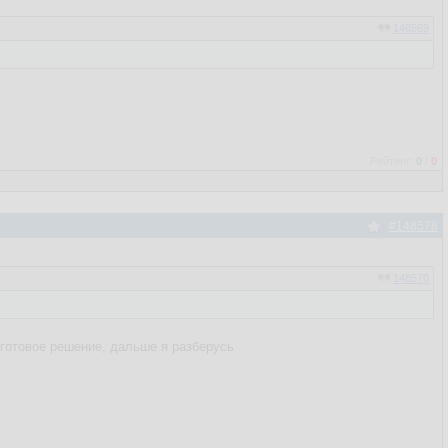
148569
Рейтинг:
0
/
0
#148578
148570
 готовое решение, дальше я разберусь