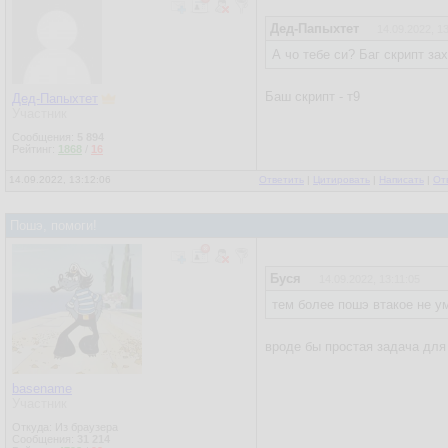
Дед-Папыхтет
14.09.2022, 1
А чо тебе си? Баг скрипт за
Баш скрипт - т9
Дед-Папыхтет
Участник
Сообщения:
5 894
Рейтинг:
1868
/
16
14.09.2022, 13:12:06
Ответить
|
Цитировать
|
Написать
|
От
Пошэ, помоги!
Буся
14.09.2022, 13:11:05
тем более пошэ втакое не у
вроде бы простая задача для
basename
Участник
Откуда: Из браузера
Сообщения:
31 214