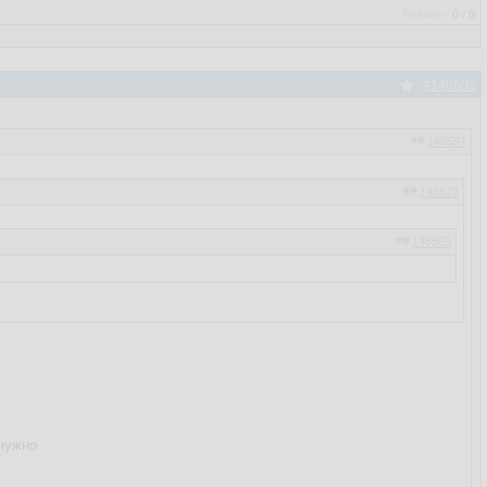
Рейтинг:
0
/
0
#148605
148597
148573
148569
 нужно