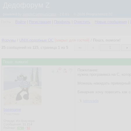
Дедофорум Z
powered by
simpleCommunicator
- 2.0.61 © 2026 Programmizd 02
Гость
Войти
|
Регистрация
|
Профиль
|
Очистить
Новые сообщения
|
Форумы
/
UNIX-подобные OC
[закрыт для гостей]
/
Пошэ, помоги!
25
сообщений из
115
, страница
1
из
5
1
Пошэ, помоги!
Пожелание:
нужна программка на С, котор
Можешь накидать примерный 
Бинарник хочу повесить как 
letrovada
basename
Участник
Откуда: Из браузера
Сообщения:
31 214
Рейтинг:
4798
/
92