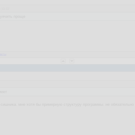
3:10:32
хуячить проще
веты
меет
 сишника. мне хотя бы примерную структуру программы. не обязательно