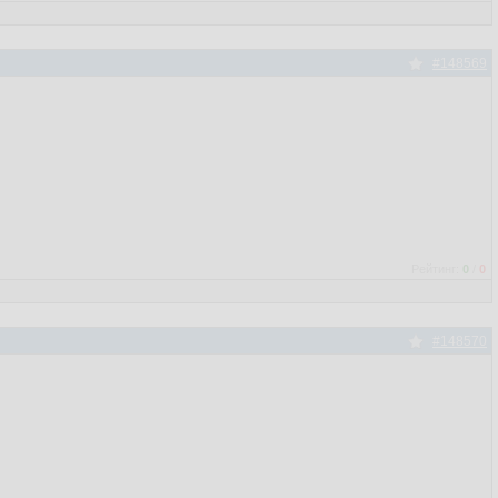
#148569
Рейтинг:
0
/
0
#148570