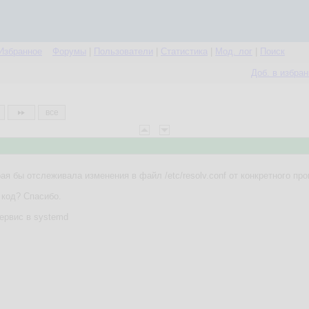
Избранное
Форумы
|
Пользователи
|
Статистика
|
Мод. лог
|
Поиск
Доб. в избра
все
ая бы отслеживала изменения в файл /etc/resolv.conf от конкретного пр
код? Спасибо.
сервис в systemd