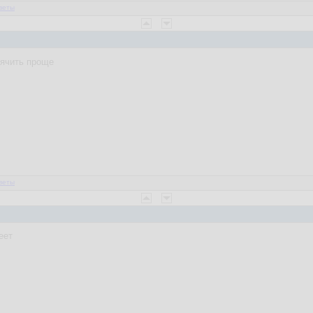
веты
уячить проще
веты
еет