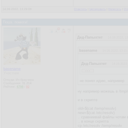
14.09.2022, 13:29:06
Ответить
|
Цитировать
|
Написать
|
От
Пошэ, помоги!
Дед-Папыхтет
14.09.2022, 1
basename
14.09.2022, 13:11
Дед-Папыхтет
14.09.2022,
...
basename
А чо тебе си? Баг скрипт
Участник
Откуда: Из браузера
не понял идию, например
Сообщения:
31 214
Рейтинг:
4798
/
92
ну например можешь в /tmp/
и в скрипте
old=$(cat /temp/resolv)
new=$(cat /etc/resolv)
.. сравниивай файлы чотам в
.. в конце скрипта
cp /etc/resolv /temp/resolv