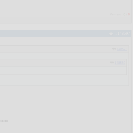
Рейтинг:
0
/
0
#148597
148573
148569
нужно