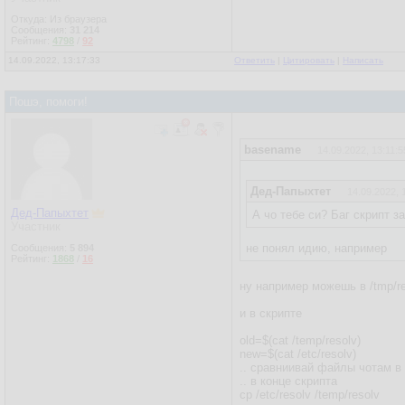
Откуда: Из браузера
Сообщения:
31 214
Рейтинг:
4798
/
92
14.09.2022, 13:17:33
Ответить
|
Цитировать
|
Написать
Пошэ, помоги!
basename
14.09.2022, 13:11:5
Дед-Папыхтет
14.09.2022, 
Дед-Папыхтет
А чо тебе си? Баг скрипт з
Участник
не понял идию, например
Сообщения:
5 894
Рейтинг:
1868
/
16
ну например можешь в /tmp/r
и в скрипте
old=$(cat /temp/resolv)
new=$(cat /etc/resolv)
.. сравниивай файлы чотам в 
.. в конце скрипта
cp /etc/resolv /temp/resolv