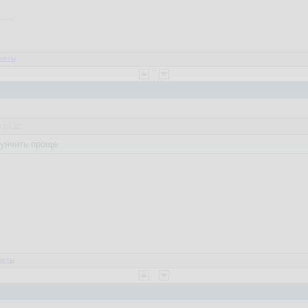
веты
3:10:32
хуячить проще
веты