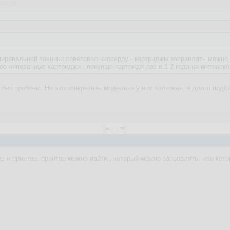
0:17:26
ировальной техники советовал киосерру - картриджы заправлять можно,
ное чипованные картриджи - покупаю картридж раз в 1-2 года на митинско
я без проблем. Но это конкретная моделька у них толковая, я долго под
р и принтер. принтер можно найти , который можно заправлять. или кот