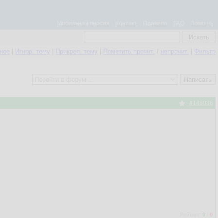
Мобильная версия
Контакт
Правила
FAQ
Помощь
нное
|
Игнор. тему
|
Прикреп. тему
|
Пометить прочит.
/
непрочит.
|
Фильтр
#148036
Рейтинг:
0
/
0