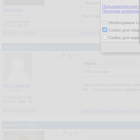
Магазин подсказать, где куп
Пользовательское 
fortibransa
Политика конфиден
Участник
Как из ворот выйдешь сразу 
Сообщения:
451
Необходимые co
Рейтинг:
96
/
5
Cookie для сбор
14.09.2022, 09:20:32
Ответить
|
Цитировать
|
Написать
Cookie для марк
осоветуйте МФУ
eNose
14.09.2022, 06:10:24
ХП
/ киосера
мне знакомый ремонтник копи
Дед-Папыхтет
Но... я юзаю ксерокс наверно
Участник
Сообщения:
5 894
Рейтинг:
1868
/
16
14.09.2022, 10:17:26
Ответить
|
Цитировать
|
Написать
|
От
осоветуйте МФУ