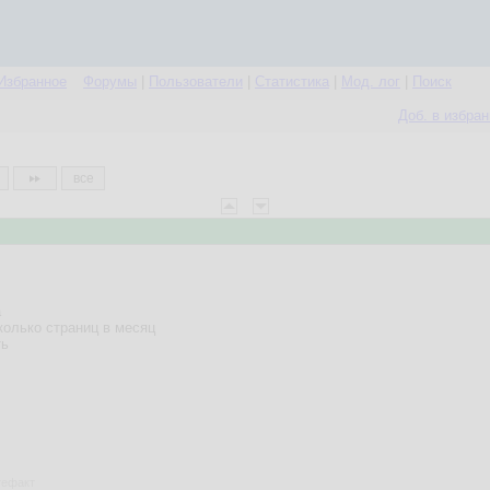
Избранное
Форумы
|
Пользователи
|
Статистика
|
Мод. лог
|
Поиск
Доб. в избра
все
а
колько страниц в месяц
ть
ртефакт