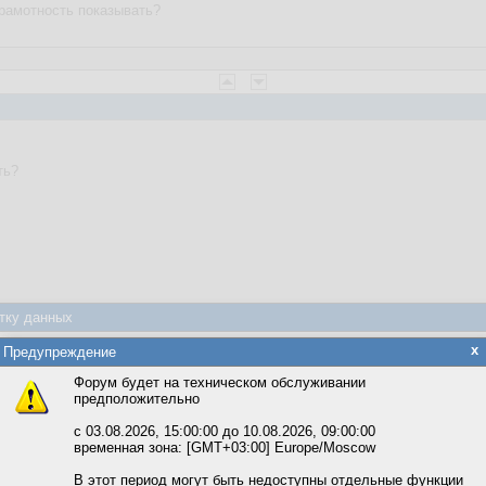
рамотность показывать?
ть?
тку данных
веты
яется обработка файлов cookie, необходимых для работы сайта, а такж
x
Предупреждение
та и улучшения предоставляемых сервисов с использованием метричес
Форум будет на техническом обслуживании
предположительно
вать сайт, вы даёте согласие на обработку файлов cookie, необходимы
ожете выбрать по своему усмотрению.
с 03.08.2026, 15:00:00 до 10.08.2026, 09:00:00
07:04
временная зона: [GMT+03:00] Europe/Moscow
м ссылкам мы можете ознакомиться с действующим на сайте пользова
итикой конфиденциальности.
В этот период могут быть недоступны отдельные функции