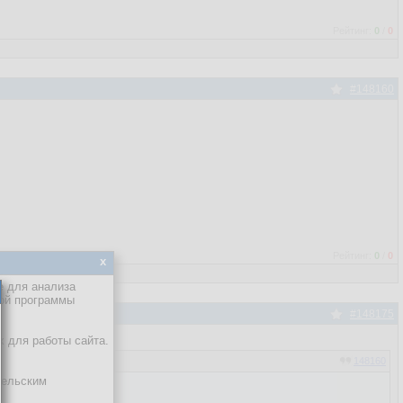
Рейтинг:
0
/
0
#148160
Рейтинг:
0
/
0
x
е для анализа
кой программы
#148175
х для работы сайта.
148160
тельским