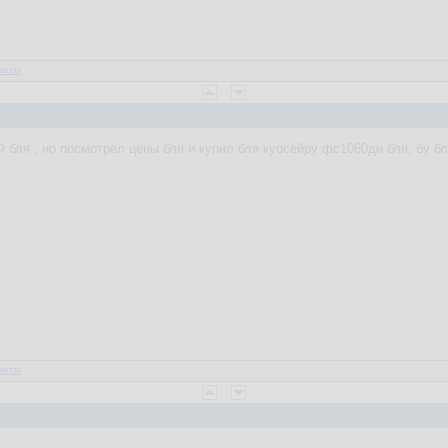
веты
 бля , но посмотрел цены бля и купил бля куосейру фс1060дн бля, бу б
веты