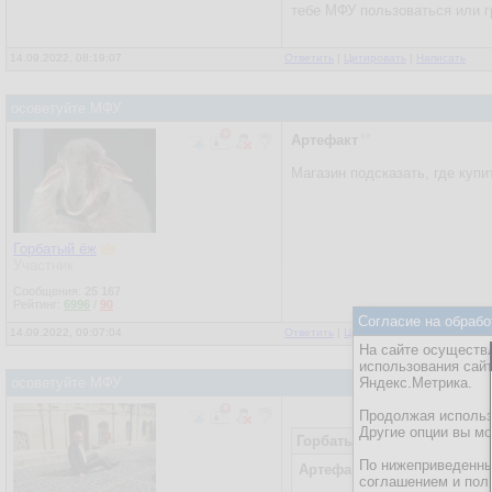
тебе МФУ пользоваться или г
14.09.2022, 08:19:07
Ответить
|
Цитировать
|
Написать
осоветуйте МФУ
Артефакт
Магазин подсказать, где купи
Горбатый ёж
Участник
Сообщения:
25 167
Рейтинг:
6996
/
90
Согласие на обрабо
14.09.2022, 09:07:04
Ответить
|
Цитировать
|
Написать
|
От
На сайте осуществл
использования сай
осоветуйте МФУ
Яндекс.Метрика.
Продолжая использо
Другие опции вы м
Горбатый ёж
14.09.2022, 09:
По нижеприведенны
Артефакт
соглашением и пол