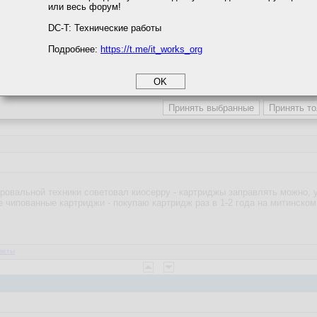
ить?
или весь форум!
соглашение
циальности
DC-T: Технические работы
направо.
Подробнее:
https://t.me/it_works_org
okie
а статистики
етинга и рекламы
ровальной техники советовал киосерру - картриджы заправлять можно, 
е чипованные картриджи - покупаю картридж раз в 1-2 года на митинском
веты