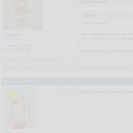
Дед-Папыхтет
14.09.2022, 1
eNose
14.09.2022, 06:10:24
ХП
/ киосера
мне знакомый ремонтник коп
Огрищще
Но... я юзаю ксерокс навер
Участник
Сообщения:
40 733
Рейтинг:
4426
/
85
у меня бразер - заправляетс
Улыбайтесь - это всех раздражает.©
14.09.2022, 10:20:56
Ответить
|
Цитировать
|
Написать
осоветуйте МФУ
лудше купить отдельно скане