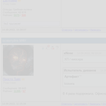
ZаЛупина
Участник
Откуда: Грибная поляна
Сообщения:
42 674
Рейтинг:
5070
/
308
беZ трусиков!
14.09.2022, 10:39:07
Ответить
|
Цитировать
|
Написать
осоветуйте МФУ
eNose
14.09.2022, 06:10:24
ХП / киосера
Испытатель диванов
14.0
Артефакт
Просто Трёп
Участник
kiosera
Сообщения:
39 643
Рейтинг:
11395
/
57
В 4 раза подорожала. Офисна
14.09.2022, 11:15:39
Ответить
|
Цитировать
|
Написать
|
От