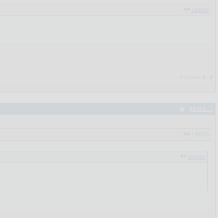
148056
Рейтинг:
0
/
0
#148117
148105
148056