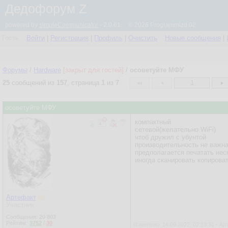
Дедофорум Z
powered by
simpleCommunicator
- 2.0.61 © 2026 Programmizd 02
Гость
Войти
|
Регистрация
|
Профиль
|
Очистить
Новые сообщения
|
Форумы
/
Hardware
[закрыт для гостей]
/
осоветуйте МФУ
25
сообщений из
157
, страница
1
из
7
1
осоветуйте МФУ
компактный
сетевой(желательно WiFi)
чтоб дружил с убунтой
производительность не важн
предполагается печатать нес
иногда сканировать копирова
Артефакт
Участник
Сообщения:
20 803
Рейтинг:
3752
/
30
Изменено: 14.09.2022, 02:13:31 - А