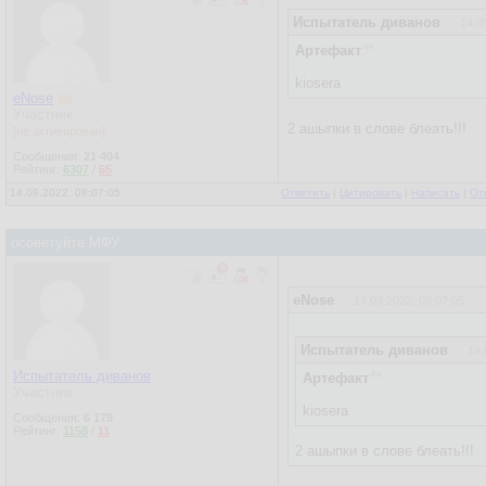
Испытатель диванов
14.0
Артефакт
kiosera
eNose
Участник
2 ашыпки в слове блеать!!!
[не активирован]
Сообщения:
21 404
Рейтинг:
6307
/
65
14.09.2022, 08:07:05
Ответить
|
Цитировать
|
Написать
|
От
осоветуйте МФУ
eNose
14.09.2022, 08:07:05
Испытатель диванов
14.
Испытатель диванов
Артефакт
Участник
kiosera
Сообщения:
6 179
Рейтинг:
1158
/
11
2 ашыпки в слове блеать!!!