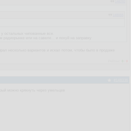
148292
148055
 у остальных чипованные все.
м радиорынке или на савеле... и похуй на заправку
бирал несколько вариантов и искал потом, чтобы было в продаже
Рейтинг:
0
/
0
#148336
орый можно крякнуть через умельцев