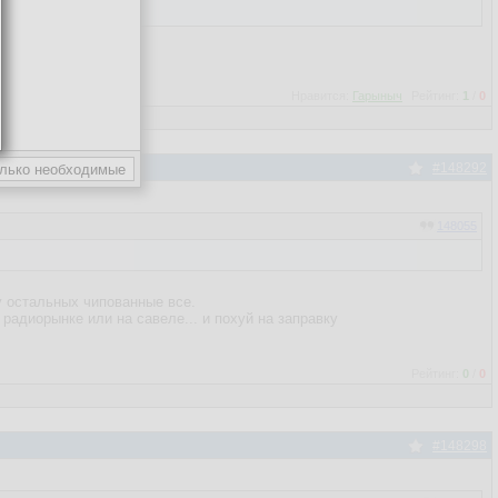
Нравится:
Гарыныч
Рейтинг:
1
/
0
#148292
148055
у остальных чипованные все.
 радиорынке или на савеле... и похуй на заправку
Рейтинг:
0
/
0
#148298