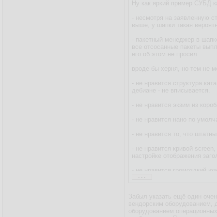
Ну как яркий пример СУБД к
- несмотря на заявленную с
выше, у шапки такая вероят
- пакетный менеджер в шапк
все отсосанные пакеты выплю
его об этом не просил
вроде бы херня, но тем не м
- не нравится структура кат
дебиане - не вписывается.
- не нравится экзим из коро
- не нравится нано по умол
- не нравится то, что штатн
- не нравится кривой screen
настройке отображения загол
- не нравится громоздкий юз
...
- не нравится строка пригл
Забыл указать ещё один очен
ну и ещё что-нибудь по мело
вендорским оборудованием, д
оборудованием операционных 