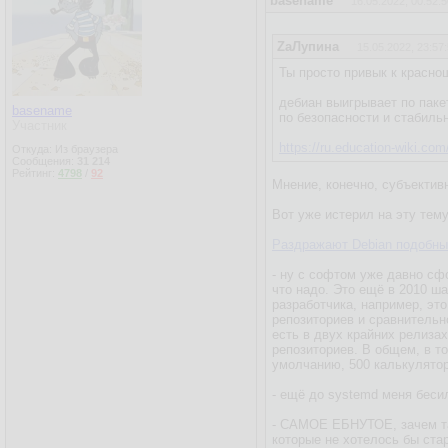
basename
16.05.2022, 00:52:5
ZаЛупина
15.05.2022, 23:57
Ты просто привык к краснош
дебиан выигрывает по пак
basename
по безопасности и стабиль
Участник
https://ru.education-wiki.co
Откуда: Из браузера
Сообщения:
31 214
Рейтинг:
4798
/
92
Мнение, конечно, субъектив
Вот уже истерил на эту тем
Раздражают Debian подобны
- ну с софтом уже давно сф
что надо. Это ещё в 2010 ш
разработчика, например, эт
репозиториев и сравнительно
есть в двух крайних релизах
репозиториев. В общем, в т
умолчанию, 500 калькулятор
- ещё до systemd меня бесил
- САМОЕ ЕБНУТОЕ, зачем так
которые не хотелось бы стар