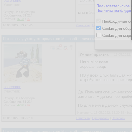
до сих пор юзаю 2007.
basename
Участник
Пользовательское 
Политика конфиден
Откуда: Из браузера
мне в 365 было интересно пр
Сообщения:
31 214
Рейтинг:
4798
/
92
Необходимые co
16.05.2022, 13:25:45
Ответить
|
Цитировать
|
Написать
Cookie для сбор
Cookie для марк
Потихоньку ухожу от продуктов Microsoft в личном использовании на
Умник^практик
16.05.2022,
Linux Mint юзал
хорошая вещь
НО у всех Linux большая жит
а требуется разные приклад
basename
Участник
Да. Пользаки специфического
заменить. + до сих пор проб
Откуда: Из браузера
Сообщения:
31 214
Но для меня в данном случае
Рейтинг:
4798
/
92
Изменено: 16.05.2022, 13:30:38 - b
16.05.2022, 13:29:18
Ответить
|
Цитировать
|
Написать
Потихоньку ухожу от продуктов Microsoft в личном использовании на