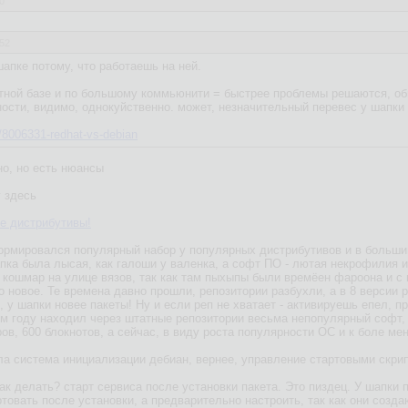
0
:52
апке потому, что работаешь на ней.
етной базе и по большому коммьюнити = быстрее проблемы решаются, о
ности, видимо, однокуйственно. может, незначительный перевес у шапки
m/8006331-redhat-vs-debian
но, но есть нюансы
у здесь
е дистрибутивы!
ормировался популярный набор у популярных дистрибутивов и в больши
апка была лысая, как галоши у валенка, а софт ПО - лютая некрофилия и
о кошмар на улице вязов, так как там пыхыпы были времёен фароона и с
 новое. Те времена давно прошли, репозитории разбухли, а в 8 версии р
, у шапки новее пакеты! Ну и если реп не хватает - активируешь епел, пря
ом году находил через штатные репозитории весьма непопулярный софт, д
ов, 600 блокнотов, а сейчас, в виду роста популярности ОС и к боле м
а система инициализации дебиан, вернее, управление стартовыми скриптам
 делать? старт сервиса после установки пакета. Это пиздец. У шапки п
товать после установки, а предварительно настроить, так как они созда