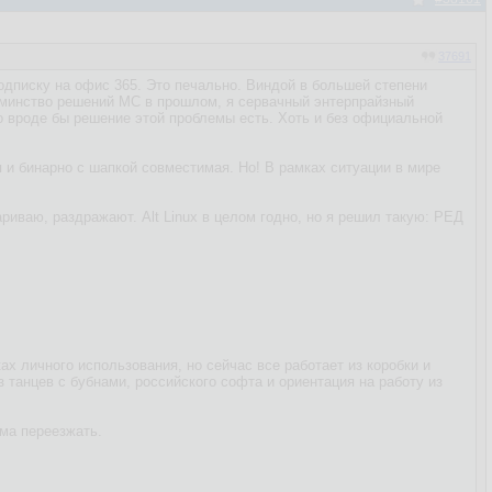
37691
одписку на офис 365. Это печально. Виндой в большей степени
Одминство решений МС в прошлом, я сервачный энтерпрайзный
Но вроде бы решение этой проблемы есть. Хоть и без официальной
я и бинарно с шапкой совместимая. Но! В рамках ситуации в мире
ариваю, раздражают. Alt Linux в целом годно, но я решил такую: РЕД
ах личного использования, но сейчас все работает из коробки и
 танцев с бубнами, российского софта и ориентация на работу из
ома переезжать.