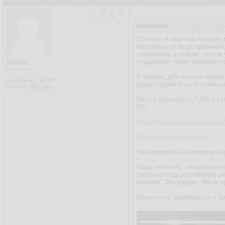
basename
15.05.2022, 21:05:5
Вообще, я честный пользак 
пользовался из-за привычки
линупсоид, а сейчас, после
Трахоф
поддержки, танки работают 
Участник
В общем, для начала выбор 
Сообщения:
14 687
решил перейти на Российск
Рейтинг:
789
/
152
На что переходить? Astra Li
ОС.
https://ru.m.wikipedia.org/wi
https://redos.red-soft.ru/
Уже перешёл на полевом но
Надо отметить, несколько ле
запилено под российскую ре
коробки. Это радует. Меня п
Попытаюсь разобраться с ра