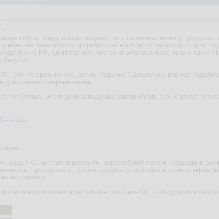
4
майкрософта, винду и офис покупал, но с санкциями не могу продлить п
, у меня нет зависимости, по работе так вообще, от виндового софта. 
 ухода MS из РФ, единственное, что меня останавливает, игра в танки. 
в Линуксе.
ОС. Убунту сразу на хуй, дебиан туда же. Однозначно, ред хат подобна
ие допиленные и перепиленные.
nux популярна, но это дебиан подобный дисирибутив, а я их плохо перев
ki/РЕД_ОС
утбуке.
т назад я бы не стал переходить на российский софт и площадки в рамк
альность, прежде всего, полная поддержка российской криптографии без
риятно удивило.
ботой танков, погоняю ещё месяцок, если все ОК, то буду полностью д