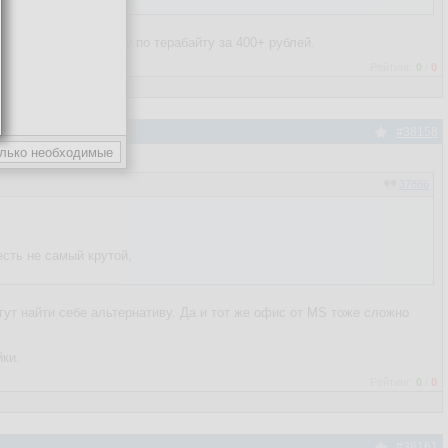
енный офис, каждому по терабайту за 400+ рублей.
Рейтинг:
0
/
0
#38158
37866
есть не самый крутой,
ут найти себе альтернативу. Да и тот же офис от MS тоже сложно
йки.
Рейтинг:
0
/
0
#38161