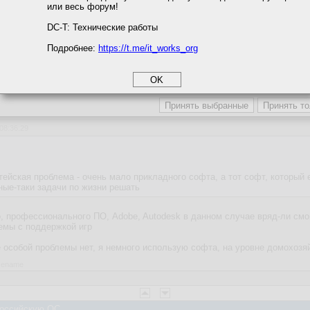
или весь форум!
соглашение
циальности
DC-T: Технические работы
ежде всего облачное хранилище. Так то выгодно, пять пользаков, полноц
Подробнее:
https://t.me/it_works_org
okie
а статистики
етинга и рекламы
 Российскую ОС
 08:36:29
ейская проблема - очень мало прикладного софта, а тот софт, который 
ные-таки задачи по жизни решать
, профессионального ПО, Adobe, Autodesk в данном случае вряд-ли смог
лемы с поддержкой игр
 особой проблемы нет, я немного использую софта, на уровне домохозя
asename
 Российскую ОС