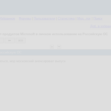
Избранное
Форумы
|
Пользователи
|
Статистика
|
Мод. лог
|
Поиск
Доб. в избра
т продуктов Microsoft в личном использовании на Российскую ОС
все
 Российскую ОС
ться, мэр московский анонсировал выпуск.