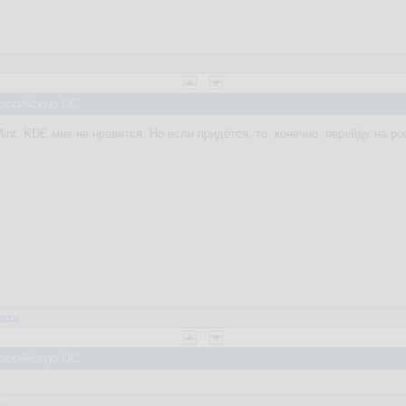
 Российскую ОС
 Mint. KDE мне не нравится. Но если придётся, то, конечно, перейду на 
веты
 Российскую ОС