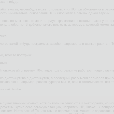
акая-нибудь.
табильность, что-нибудь может сломаться из ПО при обновления в рамка
ность минимальна, обновления ПО и библиотек в рамках одной версии
е есть возможность отменить целую транзакцию, поставил пакет у которо
нула обратно. В дебиане такого нет, есть авторемув, который может зац
енее:
алогов какой-нибудь программы, apache, например, а в шапке нравится. Т
бки, вместо постфикс
чанию
ый юниксовый vi времен 70-х годов, где стрелки не работают, надо стави
, из дистрибутива в дистрибутив, в последний раз у меня сломался при п
овков окон, например, работа курсора мыши, вечно отваливается. нет та
ерский .bashrc
ашения терминала
ь существенный момент, хотя он больше относится к энетрпрайзу, но мо
чи подобное. А шапку поставил - и вот прямо как оно твоё.
опустим, купил себе рабочую станцию, например, HP, Huawei. У вендор
систем. И это важно! То, что там не перечислено, может не заработать