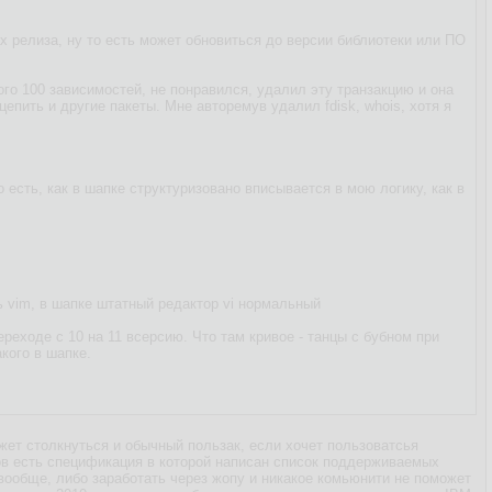
х релиза, ну то есть может обновиться до версии библиотеки или ПО
го 100 зависимостей, не понравился, удалил эту транзакцию и она
епить и другие пакеты. Мне авторемув удалил fdisk, whois, хотя я
о есть, как в шапке структуризовано вписывается в мою логику, как в
ть vim, в шапке штатный редактор vi нормальный
ереходе с 10 на 11 всерсию. Что там кривое - танцы с бубном при
кого в шапке.
жет столкнуться и обычный пользак, если хочет пользоватсья
ов есть спецификация в которой написан список поддерживаемых
 вообще, либо заработать через жопу и никакое комьюнити не поможет