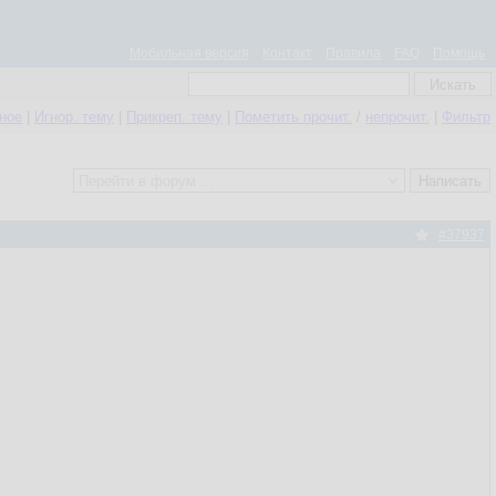
Мобильная версия
Контакт
Правила
FAQ
Помощь
нное
|
Игнор. тему
|
Прикреп. тему
|
Пометить прочит.
/
непрочит.
|
Фильтр
#37937