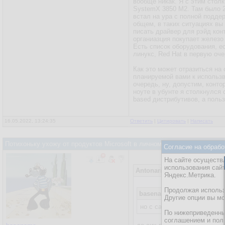
вообще никак. Я с этим стол
SystemX 3850 M2. Там было 25
встал на ура с полной подде
общем, в таких ситуациях вы
писать драйвер для рэйд кон
органиазция покупает железо 
Есть список оборудования, е
линукс, Red Hat в первую оче
Как это может отразиться на
планируемой вами к использв
очередь, ну, допустим, конто
ноуте в убунте я столкнулся 
based дистрибутивов, а польз
16.05.2022, 13:24:35
Ответить
|
Цитировать
|
Написать
Потихоньку ухожу от продуктов Microsoft в личном использовании на
Согласие на обрабо
На сайте осуществл
использования сай
Antonariy
16.05.2022, 07:49:2
Яндекс.Метрика.
Продолжая использо
basename
15.05.2022, 21:05
Другие опции вы м
но с санкциями не могу пр
По нижеприведенны
соглашением и пол