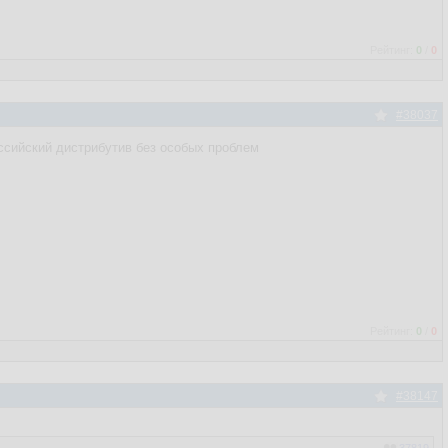
Рейтинг:
0
/
0
#38037
российский дистрибутив без особых проблем
Рейтинг:
0
/
0
#38147