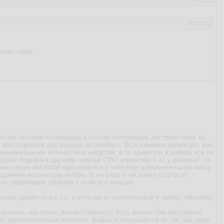
37819
37811
бновы чаще
нстве случаев ты найдёшь в случае популярных дистрибутивов то,
 без сторонних реп вообще не обойтись. В те времена шапка дял веб
 минимальными количеством модулей. в то время как в дебиан все из
едхат подобных дистров паветы! СИК! новее чем в 11 у дебиана!, то
мо через dnf install epel-release и у тебя ещё дополнительынй набор
ревние коллекторы netflow. В линуксе и так много софта по
енее унификации проблем с этим всё меньше
и, update-rc.d и т.п. в отличии от человеческой у шапки, сhkconfig
оставил, настроил, потом стартанул. Есть всякие там программы,
ют дополнительные каталоги, файлы и запускаются не так, как ндао.