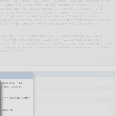
омент в 2010 когда, когда дебиан пытались поставить на железку IBM
но видело 1 ядро из 24 и 1 гигабайт памяти. А клон ред хат, центос,
пецификации как поддерживаемая ос, а центос клон раедхата. В
даптеров, каких-то контроллеров системной платы и что? будете
и, потому что комьюнити с этим даже не сталкивается. если
ддержкой как железа, так и ос, под конкретное архитектурное решение.
ванием операционных систем, а это обычно MS и коммерческие
утбук. Смотрите спецификацию. Если там нет в поддерживаемых
от MS и Red Hat крупные вендоры будут поддерживать в первую
качестве ОС. Соответсвенно клон тоже будет работать. Например, на hp
ый драйвер может быть выложен на сайте hp ка rpm пакет для red hat
своего дистра.
Рейтинг:
0
/
0
#38149
x
е для анализа
кой программы
37856
х для работы сайта.
37691
тельским