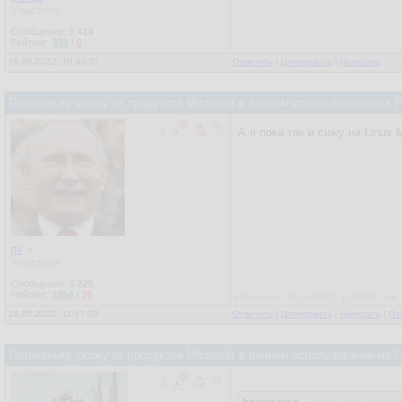
Участник
Сообщения:
1 414
Рейтинг:
339
/
0
16.05.2022, 10:33:57
Ответить
|
Цитировать
|
Написать
Потихоньку ухожу от продуктов Microsoft в личном использовании на
А я пока так и сижу на Linux
пк
✓
Участник
Сообщения:
6 225
Рейтинг:
1884
/
76
Изменено: 16.05.2022, 11:48:54 - пк
16.05.2022, 11:47:03
Ответить
|
Цитировать
|
Написать
|
От
Потихоньку ухожу от продуктов Microsoft в личном использовании на