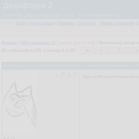
Дедофорум Z
powered by
simpleCommunicator
- 2.0.61 © 2026 Programmizd 02
Гость
Войти
|
Регистрация
|
Профиль
|
Очистить
Новые сообщения
|
Форумы
/
UNIX-подобные OC
[закрыт для гостей]
/
Потихоньку ухожу о
25
сообщений из
235
, страница
2
из
10
2
Потихоньку ухожу от продуктов Microsoft в личном использовании на
Пора на Москвичи пересажива
в.в.zz