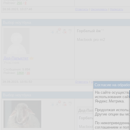
Рейтинг:
256
/
0
28.06.2023, 10:27:46
Ответить
|
Цитировать
|
Написать
Выбор ноутбука
Горбатый ёж
Macbook pro m2
Дед-Папыхтет
Участник
Сообщения:
5 894
Рейтинг:
1868
/
16
28.06.2023, 10:51:52
Ответить
|
Цитировать
|
Написать
|
От
Согласие на обрабо
На сайте осуществл
Выбор ноутбука
использования сай
Яндекс.Метрика.
Продолжая использо
Дед-Папыхтет
28.06.2023, 1
Другие опции вы м
Горбатый ёж
По нижеприведенны
Macbook pro m2
соглашением и пол