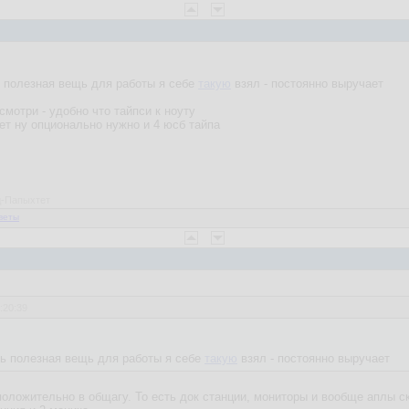
ь полезная вещь для работы я себе
такую
взял - постоянно выручает
мотри - удобно что тайпси к ноуту
т ну опционально нужно и 4 юсб тайпа
ед-Папыхтет
веты
:20:39
нь полезная вещь для работы я себе
такую
взял - постоянно выручает
положительно в общагу. То есть док станции, мониторы и вообще аплы с