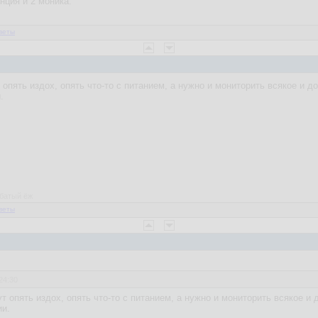
анция и 2 моника.
веты
 опять издох, опять что-то с питанием, а нужно и мониторить всякое и д
.
рбатый ёж
веты
24:30
т опять издох, опять что-то с питанием, а нужно и мониторить всякое и 
ии.