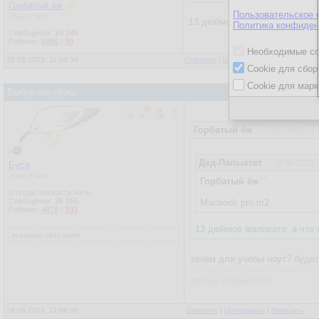
Горбатый ёж
Пользовательское 
Участник
13 дюймов маловато, а что б
Политика конфиден
Сообщения:
25 146
Рейтинг:
6996
/
90
Необходимые co
28.06.2023, 11:04:38
Ответить
|
Цитировать
|
Написать
|
От
Cookie для сбор
Cookie для марк
Выбор ноутбука
Горбатый ёж
28.06.2023, 11:
Дед-Папыхтет
28.06.2023, 
Буся
Участник
Горбатый ёж
Откуда: мягкость кисы
Сообщения:
26 156
Macbook pro m2
Рейтинг:
4878
/
103
13 дюймов маловато, а что 
искажаю ситуацию
зачем для учебы ноут? будет
деревья умирают стоя
28.06.2023, 11:06:05
Ответить
|
Цитировать
|
Написать