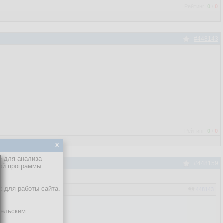
Рейтинг:
0
/
0
#448143
Рейтинг:
0
/
0
x
е для анализа
#448159
кой программы
х для работы сайта.
448143
тельским