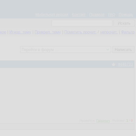
Мобильная версия
Контакт
Правила
FAQ
Помощь
нное
|
Игнор. тему
|
Прикреп. тему
|
Пометить прочит.
/
непрочит.
|
Фильтр
#446733
Нравится:
Гарыныч
Рейтинг:
1
/
0