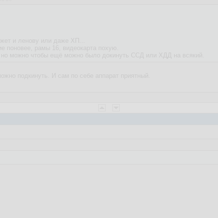
жет и ленову или даже ХП...
ие поновее, рамы 16, видеокарта похую.
, но можно чтобы ещё можно было докинуть ССД или ХДД на всякий.
можно подкинуть. И сам по себе аппарат приятный.