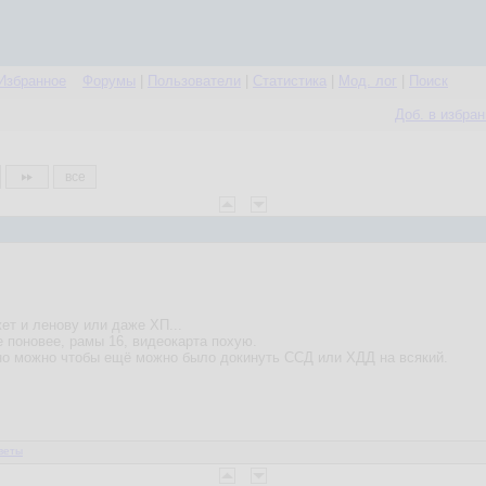
Избранное
Форумы
|
Пользователи
|
Статистика
|
Мод. лог
|
Поиск
Доб. в избра
все
ет и ленову или даже ХП...
е поновее, рамы 16, видеокарта похую.
но можно чтобы ещё можно было докинуть ССД или ХДД на всякий.
веты