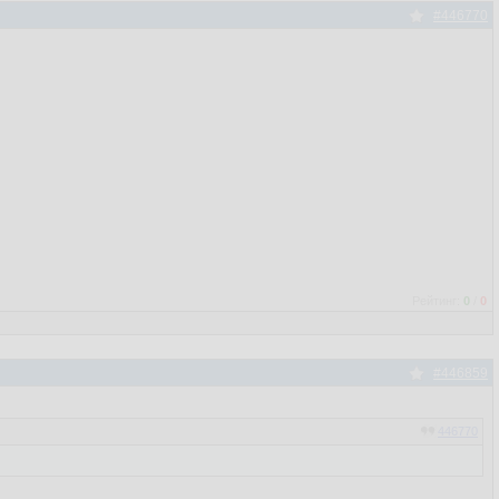
#446770
Рейтинг:
0
/
0
#446859
446770