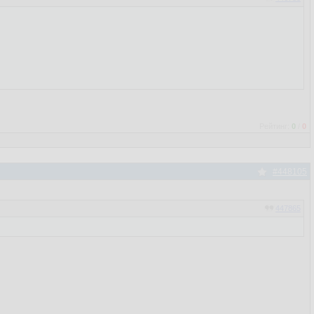
Рейтинг:
0
/
0
#448105
447865