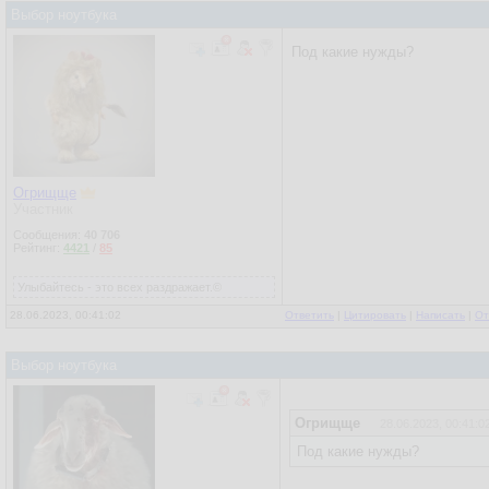
Выбор ноутбука
Под какие нужды?
Огрищще
Участник
Сообщения:
40 706
Рейтинг:
4421
/
85
Улыбайтесь - это всех раздражает.©
28.06.2023, 00:41:02
Ответить
|
Цитировать
|
Написать
|
От
Выбор ноутбука
Огрищще
28.06.2023, 00:41:0
Под какие нужды?