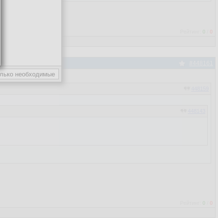
Рейтинг:
0
/
0
#448161
448159
448143
Рейтинг:
0
/
0