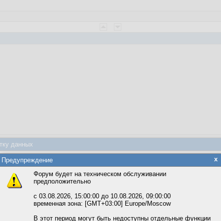
веты
тку данных
яется обработка файлов cookie, необходимых для работы сайта, а такж
x
Предупреждение
та и улучшения предоставляемых сервисов с использованием метричес
Форум будет на техническом обслуживании
предположительно
вать сайт, вы даёте согласие на обработку файлов cookie, необходимы
0:51:52
ожете выбрать по своему усмотрению.
с 03.08.2026, 15:00:00 до 10.08.2026, 09:00:00
временная зона: [GMT+03:00] Europe/Moscow
м ссылкам мы можете ознакомиться с действующим на сайте пользова
итикой конфиденциальности.
В этот период могут быть недоступны отдельные функции