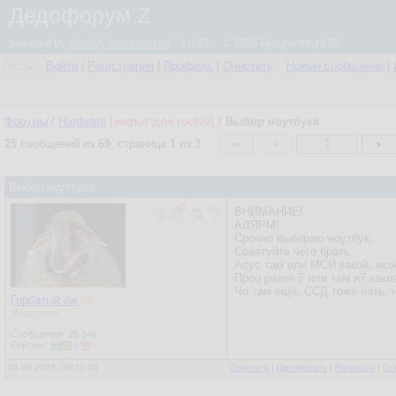
Дедофорум Z
powered by
simpleCommunicator
- 2.0.61 © 2026 Programmizd 02
Гость
Войти
|
Регистрация
|
Профиль
|
Очистить
Новые сообщения
|
Форумы
/
Hardware
[закрыт для гостей]
/
Выбор ноутбука
25
сообщений из
69
, страница
1
из
3
1
Выбор ноутбука
ВНИМАНИЕ!
АЛЯРМ!
Срочно выбираю ноутбук.
Советуйте чего брать.
Асус там или МСИ какой, мож
Проц ризен 7 или там и7 каки
Чо там ещё, ССД тоже нать, 
Горбатый ёж
Участник
Сообщения:
25 146
Рейтинг:
6996
/
90
28.06.2023, 00:31:26
Ответить
|
Цитировать
|
Написать
|
От