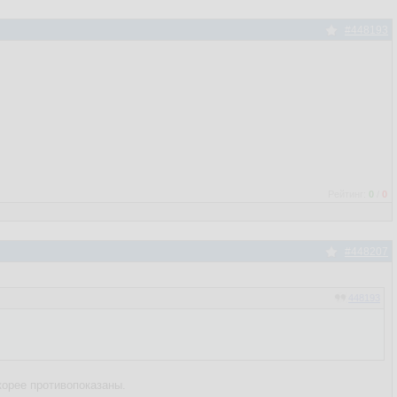
#448193
Рейтинг:
0
/
0
#448207
448193
корее противопоказаны.