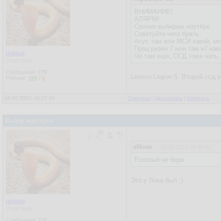
ВНИМАНИЕ!
АЛЯРМ!
Срочно выбираю ноутбук.
Советуйте чего брать.
Асус там или МСИ какой, мо
Проц ризен 7 или там и7 как
unique
Чо там ещё, ССД тоже нать
Участник
Сообщения:
778
Lenovo Legion 5. Второй ссд 
Рейтинг:
256
/
0
28.06.2023, 10:27:26
Ответить
|
Цитировать
|
Написать
Выбор ноутбука
eNose
28.06.2023, 05:45:52
Розовый не бери
Это у Локи был ;)
unique
Участник
Сообщения:
778