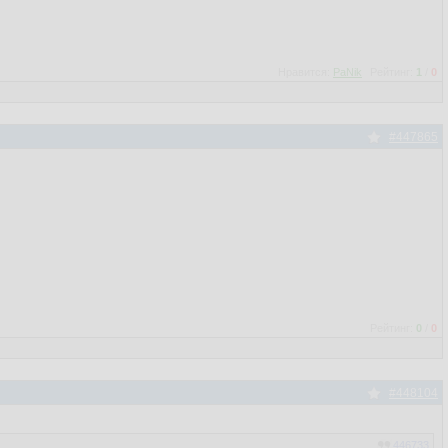
Нравится:
PaNik
Рейтинг:
1
/
0
#447865
Рейтинг:
0
/
0
#448104
446733