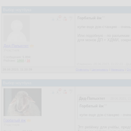
Выбор ноутбука
Горбатый ёж
купи еще док-станцию - очен
Или подобную - по разъемам с
для монов ДП + ХДМИ, эзерне
Дед-Папыхтет
Участник
Сообщения:
5 894
Рейтинг:
1868
/
16
Изменено: 28.06.2023, 11:22:23 - Д
28.06.2023, 11:20:39
Ответить
|
Цитировать
|
Написать
|
От
Выбор ноутбука
Дед-Папыхтет
28.06.2023, 11
Горбатый ёж
купи еще док-станцию - оче
Горбатый ёж
Участник
Этт ребёнку для учёбы, пред