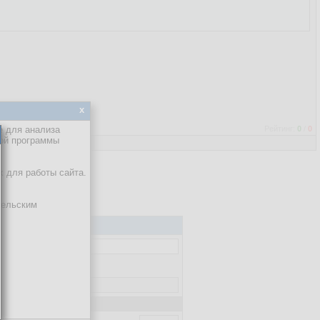
x
е для анализа
Рейтинг:
0
/
0
кой программы
х для работы сайта.
тельским