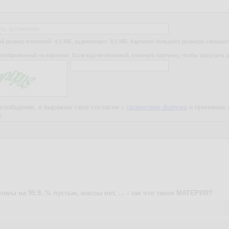
ть вложение
 размер вложений: 4,0 МБ, аудио/видео: 8,0 МБ. Картинки большего размера ужимают
изображенный на картинке. Если код нечитаемый, кликните картинку, чтобы загрузить д
сообщение, я выражаю свое согласие с
правилами форума
и принимаю
е
.
атомы на 99.9..% пустые, массы нет, ... - так что такое МАТЕРИЯ?