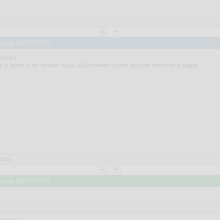
то такое МАТЕРИЯ?
нства.
е в мире и не может быть объяснено через другие понятия в мире.
.
веты
то такое МАТЕРИЯ?
анства.