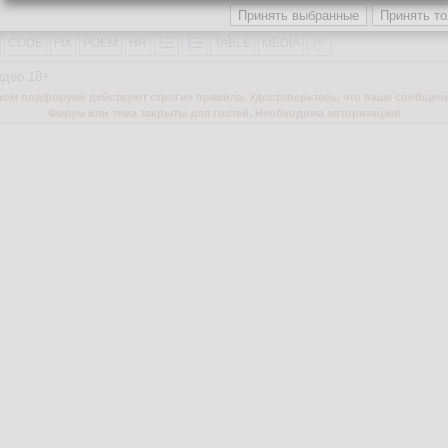
3
4
5
CODE
FIX
POEM
HR
TABLE
MEDIA
идео 18+
м подфоруме действуют строгие правила. Удостоверьтесь, что ваше сообщени
Форум или тема закрыты для гостей. Необходима авторизация!