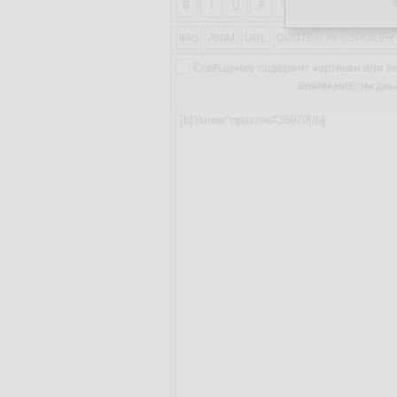
2
X
B
I
U
S
***
1
2
X
2
IMG
ANIM
URL
QUOTE
AI
SPOILER
Сообщение содержит картинки или в
ВНИМАНИЕ! На данно