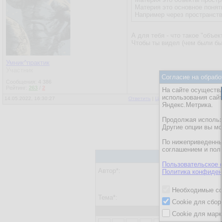
Материя это основное понят
Например через пространств
А для тебя - что такое "объек
Чтобы ты видел (чем были бы
Умник^практик
Участник
Согласие на обрабо
Сообщения:
4 386
Рейтинг:
263
/
2
На сайте осуществл
использования сай
14.05.2022, 16:30:27
Ответить
|
Цитировать
|
Написать
Яндекс.Метрика.
Продолжая использо
Другие опции вы м
По нижеприведенны
соглашением и пол
Пользовательское 
Автор*:
Политика конфиден
Ввести парол
Необходимые co
Тема*:
Cookie для сбор
Cookie для марк