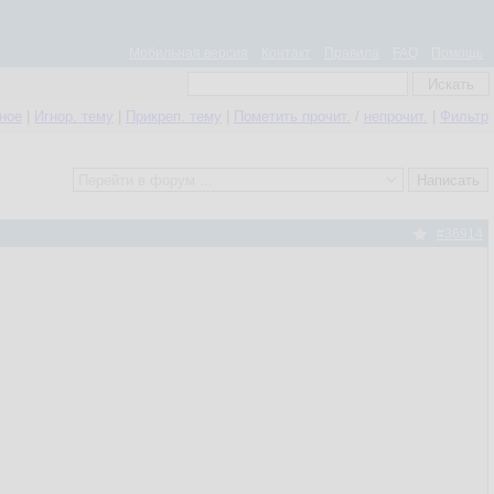
Мобильная версия
Контакт
Правила
FAQ
Помощь
нное
|
Игнор. тему
|
Прикреп. тему
|
Пометить прочит.
/
непрочит.
|
Фильтр
#36914