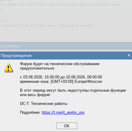
ие в мире и не может быть объяснено через другие понятия в мире.
о.
ты"?
 объекты), если бы у тебя было трехмерное зрение?
тку данных
яется обработка файлов cookie, необходимых для работы сайта, а такж
x
Предупреждение
та и улучшения предоставляемых сервисов с использованием метричес
Форум будет на техническом обслуживании
предположительно
вать сайт, вы даёте согласие на обработку файлов cookie, необходимы
ожете выбрать по своему усмотрению.
с 03.08.2026, 15:00:00 до 10.08.2026, 09:00:00
временная зона: [GMT+03:00] Europe/Moscow
м ссылкам мы можете ознакомиться с действующим на сайте пользова
итикой конфиденциальности.
В этот период могут быть недоступны отдельные функции
Написать
или весь форум!
соглашение
циальности
DC-T: Технические работы
ь для входа
Подробнее:
https://t.me/it_works_org
okie
а статистики
Сообщение
етинга и рекламы