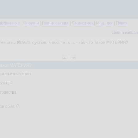
Избранное
Форумы
|
Пользователи
|
Статистика
|
Мод. лог
|
Поиск
Доб. в избра
атомы на 99.9..% пустые, массы нет, ... - так что такое МАТЕРИЯ?
то такое МАТЕРИЯ?
о-магнитных волн
ибраций
странства
зде обман?