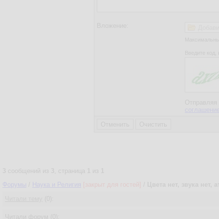
Вложение:
Добави
Максимальный
Введите код, 
Отправляя 
соглашени
3
сообщений из
3
, страница
1
из
1
Форумы
/
Наука и Религия
[закрыт для гостей]
/
Цвета нет, звука нет, 
Читали тему
(0):
Читали форум (0):