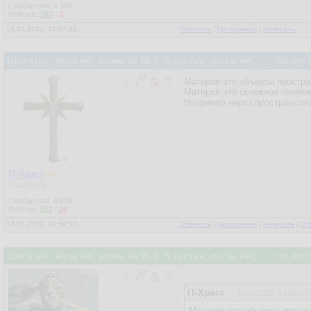
Сообщения:
4 386
Рейтинг:
263
/
2
14.05.2022, 14:37:58
Ответить
|
Цитировать
|
Написать
Цвета нет, звука нет, атомы на 99.9..% пустые, массы нет, ... - так ч
Материя это объекты простра
Материя это основное поняти
Например через пространство
IT-Христ
Участник
Сообщения:
4 818
Рейтинг:
513
/
26
14.05.2022, 14:59:51
Ответить
|
Цитировать
|
Написать
|
От
Цвета нет, звука нет, атомы на 99.9..% пустые, массы нет, ... - так ч
IT-Христ
14.05.2022, 14:59:51
Материя это объекты простр