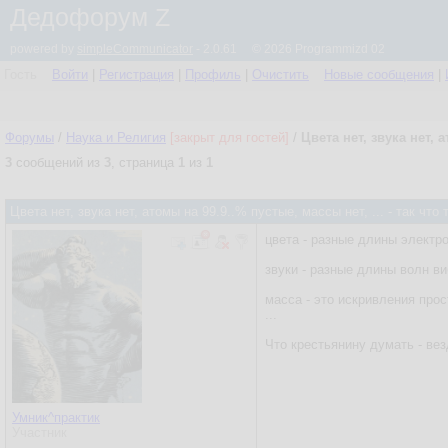
Дедофорум Z
powered by
simpleCommunicator
- 2.0.61 © 2026 Programmizd 02
Гость
Войти
|
Регистрация
|
Профиль
|
Очистить
Новые сообщения
|
Форумы
/
Наука и Религия
[закрыт для гостей]
/
Цвета нет, звука нет, 
3
сообщений из
3
, страница
1
из
1
Цвета нет, звука нет, атомы на 99.9..% пустые, массы нет, ... - так ч
цвета - разные длины электр
звуки - разные длины волн в
масса - это искривления про
...
Что крестьянину думать - ве
Умник^практик
Участник