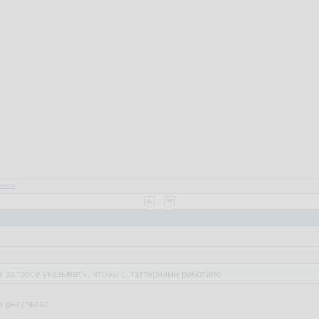
веты
7
в запросе указывать, чтобы с паттернами работало
е результат