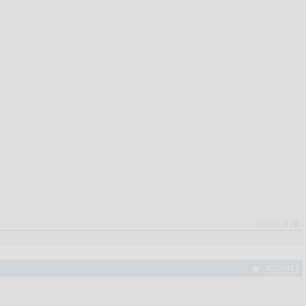
Рейтинг:
0
/
0
#270847