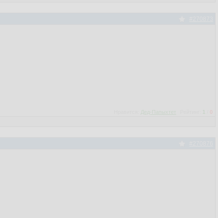
#270873
Нравится:
Дед-Папыхтет
Рейтинг:
1
/
0
#270876