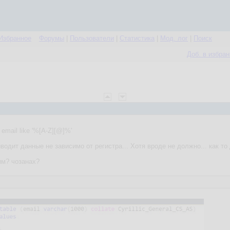
Избранное
Форумы
|
Пользователи
|
Статистика
|
Мод. лог
|
Поиск
Доб. в избра
 email like '%[A-Z][@]%'
ыводит данные не зависимо от регистра... Хотя вроде не должно... как то
им? чозанах?