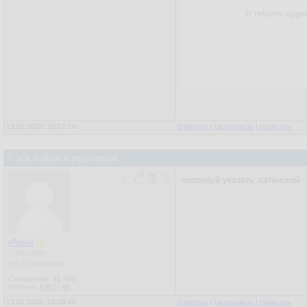
13.01.2023, 10:27:19
Ответить
|
Цитировать
|
Написать
T-SQL collate в регулярках
попробуй указать латинский
eNose
Участник
[не активирован]
Сообщения:
21 404
Рейтинг:
6307
/
65
13.01.2023, 10:28:48
Ответить
|
Цитировать
|
Написать