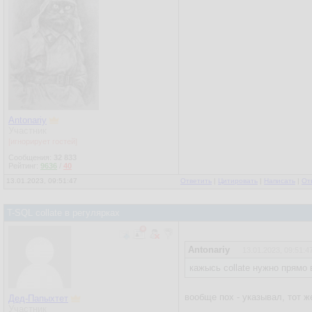
Antonariy
Участник
[игнорирует гостей]
Сообщения:
32 833
Рейтинг:
9636
/
40
13.01.2023, 09:51:47
Ответить
|
Цитировать
|
Написать
|
От
T-SQL collate в регулярках
Antonariy
13.01.2023, 09:51:4
кажысь collate нужно прямо 
вообще пох - указывал, тот ж
Дед-Папыхтет
Участник