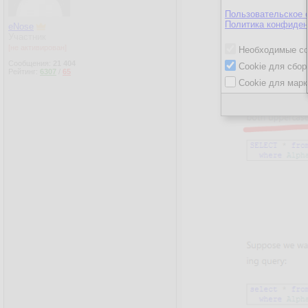
Пользовательское 
Политика конфиден
eNose
Участник
[не активирован]
Необходимые co
Сообщения:
21 404
Cookie для сбор
Рейтинг:
6307
/
65
Cookie для марк