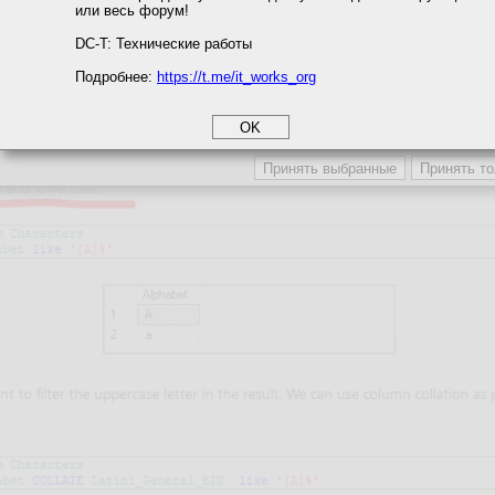
или весь форум!
соглашение
циальности
DC-T: Технические работы
Подробнее:
https://t.me/it_works_org
okie
а статистики
етинга и рекламы