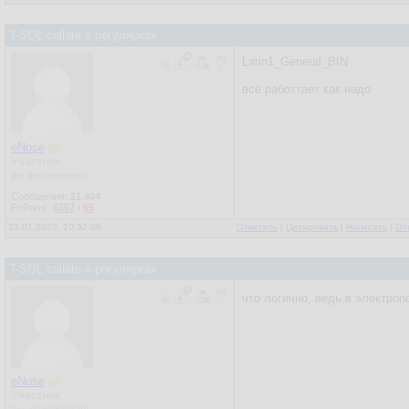
T-SQL collate в регулярках
Latin1_General_BIN
всё работтает как надо
eNose
Участник
[не активирован]
Сообщения:
21 404
Рейтинг:
6307
/
65
13.01.2023, 10:32:06
Ответить
|
Цитировать
|
Написать
|
От
T-SQL collate в регулярках
что логично, ведь в электроп
eNose
Участник