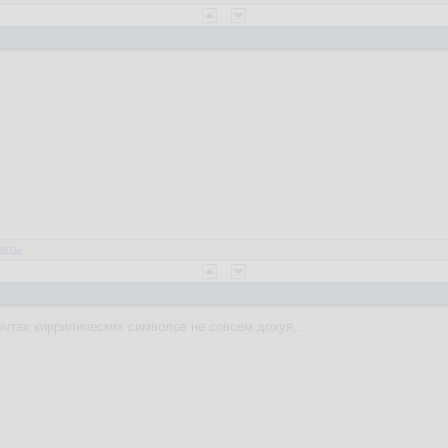
веты
очтах киррилических символов не совсем дохуя...