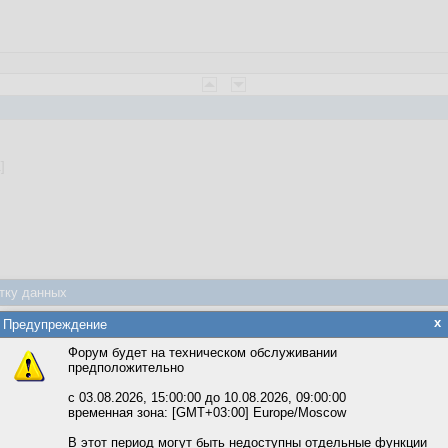
]
тку данных
яется обработка файлов cookie, необходимых для работы сайта, а такж
x
Предупреждение
та и улучшения предоставляемых сервисов с использованием метричес
Форум будет на техническом обслуживании
предположительно
вать сайт, вы даёте согласие на обработку файлов cookie, необходимы
ожете выбрать по своему усмотрению.
с 03.08.2026, 15:00:00 до 10.08.2026, 09:00:00
временная зона: [GMT+03:00] Europe/Moscow
м ссылкам мы можете ознакомиться с действующим на сайте пользова
итикой конфиденциальности.
В этот период могут быть недоступны отдельные функции