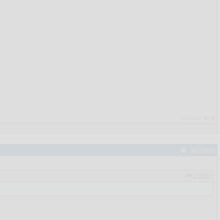
Рейтинг:
0
/
0
#270849
270847