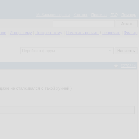
Мобильная версия
Контакт
Правила
FAQ
Помощь
нное
|
Игнор. тему
|
Прикреп. тему
|
Пометить прочит.
/
непрочит.
|
Фильтр
#270844
 даже не сталкивался с такой хуйней )