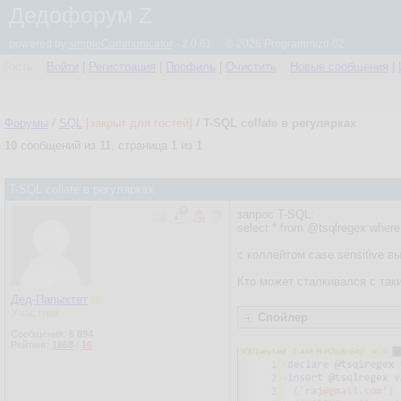
Дедофорум Z
powered by
simpleCommunicator
- 2.0.61 © 2026 Programmizd 02
Гость
Войти
|
Регистрация
|
Профиль
|
Очистить
Новые сообщения
|
Форумы
/
SQL
[закрыт для гостей]
/
T-SQL collate в регулярках
10
сообщений из
11
, страница
1
из
1
T-SQL collate в регулярках
запрос T-SQL:
select * from @tsqlregex where
с коллейтом case sensitive в
Кто может сталкивался с так
Дед-Папыхтет
Участник
Спойлер
Сообщения:
5 894
Рейтинг:
1868
/
16