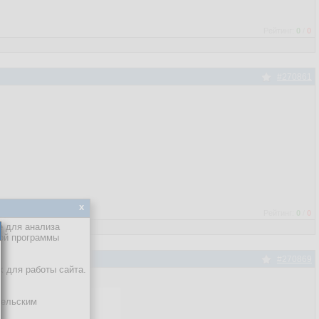
Рейтинг:
0
/
0
#270861
x
Рейтинг:
0
/
0
е для анализа
кой программы
#270869
х для работы сайта.
тельским