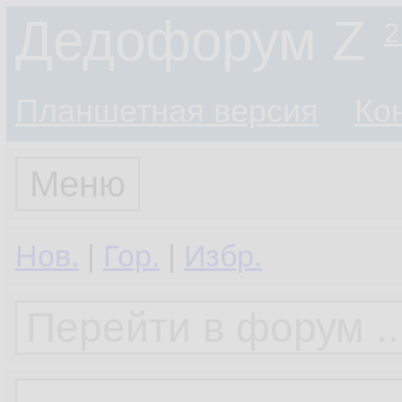
Дедофорум Z
2
Планшетная версия
Ко
Меню
Нов.
|
Гор.
|
Избр.