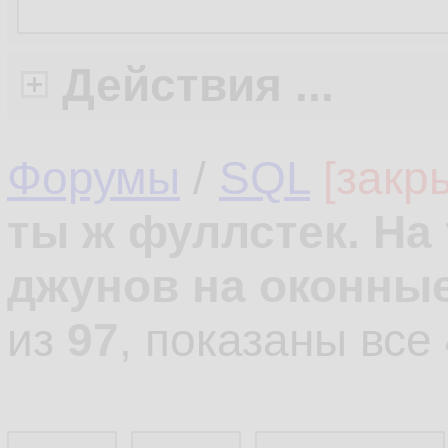
Действия ...
Форумы
/
SQL
[закр
ты ж фуллстек. На 
джунов на оконны
из
97
, показаны все