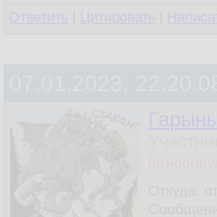
Ответить
|
Цитировать
|
Написа
07.01.2023, 22:20:0
Гарын
Участни
[игнориру
Откуда: о
Сообщен