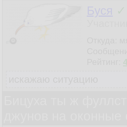
Буся
✓
Участни
Откуда: м
Сообщен
Рейтинг:
искажаю ситуацию
Бицуха ты ж фуллст
джунов на оконные