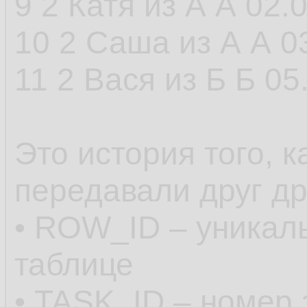
9 2 Катя из А А 02.
10 2 Саша из А А 0
11 2 Вася из Б Б 05
Это история того, к
передавали друг др
• ROW_ID – уникал
таблице
• TASK_ID – номер 