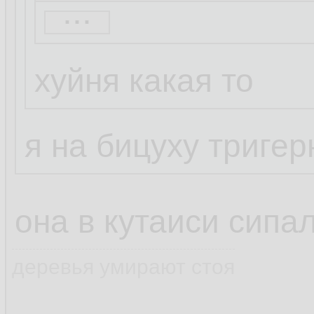
...
Хунвыебин
хуйня какая то
что там?
я на бицуху тригер
она в кутаиси сипа
деревья умирают стоя