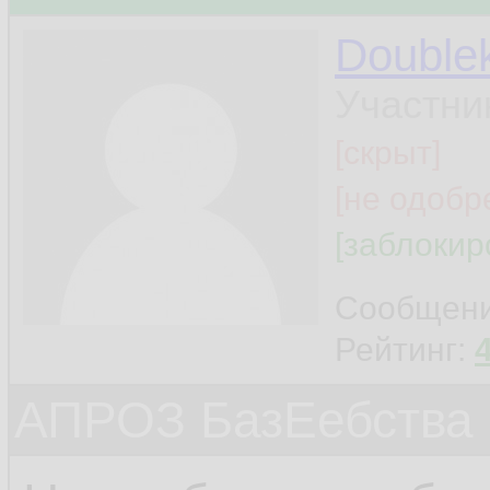
Double
Участни
[скрыт]
[не одобр
[заблокир
Сообщен
Рейтинг:
АПРОЗ БазЕебства