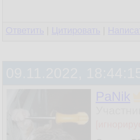
Ответить
|
Цитировать
|
Написа
09.11.2022, 18:44:1
PaNik
Участни
[игнориру