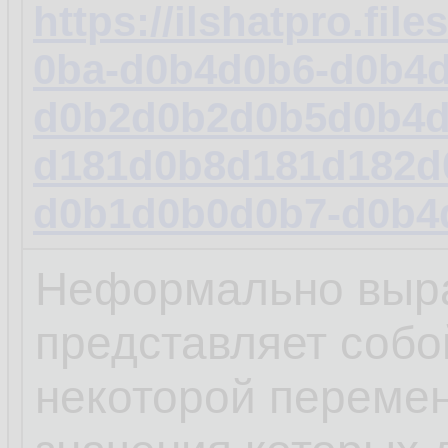
https://ilshatpro.fi
0ba-d0b4d0b6-d0b4
d0b2d0b2d0b5d0b4d
d181d0b8d181d182d
d0b1d0b0d0b7-d0b4
Неформально выра
представляет собо
некоторой переме