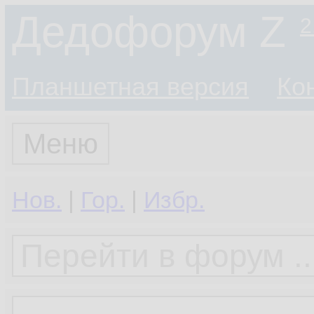
Дедофорум Z
2
Планшетная версия
Ко
Меню
Нов.
|
Гор.
|
Избр.