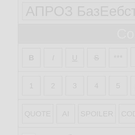
Со
B
I
U
S
***
1
2
3
4
5
QUOTE
AI
SPOILER
CO