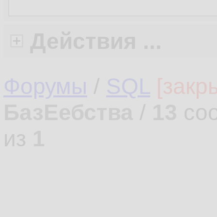
Действия ...
Форумы
/
SQL
[закр
БазЕебства
/
13
соо
из
1