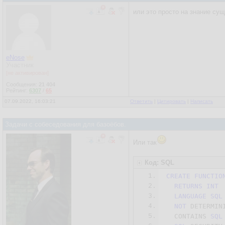
или это просто на знание су
eNose
Участник
[не активирован]
Сообщения:
21 404
Рейтинг:
6307
/
65
07.09.2022, 16:03:21
Ответить
|
Цитировать
|
Написать
Задачи с собеседования для базоёбов.
Или так
Код: SQL
1.
CREATE
FUNCTIO
2.
RETURNS
INT
3.
LANGUAGE
SQL
4.
NOT
 DETERMINI
5.
  CONTAINS 
SQL