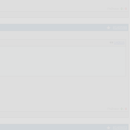
Рейтинг:
0
/
0
#140598
140515
Рейтинг:
0
/
0
#140603