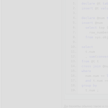
1.
declare
 @t 
ta
2.
insert
 @t 
val
3.
4.
declare
 @num 
5.
insert
 @num

6.
select
 top 
7.
    row_numbe
8.
from
 sys.ob
9.
10.
select
11.
  t.num

12.
  , 
sum
(
conve
13.
from
14.
cross
join
15.
where
16.
  num.num <= 
17.
and
 t.num >
18.
group
by
19.
  t.num ;
Да базоёбы обычно такое и горо