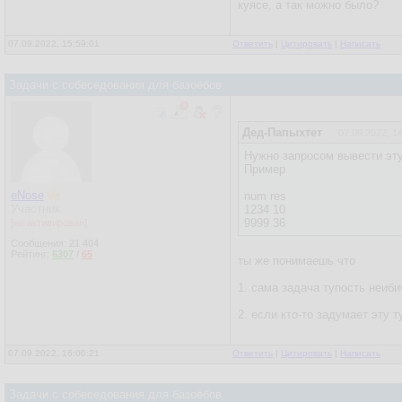
куясе, а так можно было?
07.09.2022, 15:59:01
Ответить
|
Цитировать
|
Написать
Задачи с собеседования для базоёбов.
Дед-Папыхтет
07.09.2022, 1
Нужно запросом вывести эту
Пример
eNose
num res
Участник
1234 10
9999 36
[не активирован]
Сообщения:
21 404
Рейтинг:
6307
/
65
ты же понимаешь что
1. сама задача тупость неиби
2. если кто-то задумает эту 
07.09.2022, 16:00:21
Ответить
|
Цитировать
|
Написать
Задачи с собеседования для базоёбов.