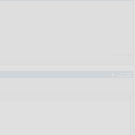
Рейтинг:
0
/
0
#140607