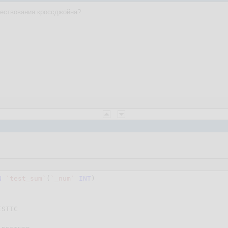
ществования кроссджойна?
N
`test_sum`
(
`_num`
INT
)

STIC
