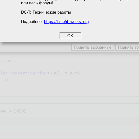
или весь форум!
соглашение
циальности
 (
1000
)

DC-T: Технические работы
er() over (
order
by
 o.object_id)

Подробнее:
https://t.me/it_works_org
okie
bjects o;
а статистики
етинга и рекламы
ert
(
int
, 
substring
(
convert
(
varchar
(
100
), t.num), num.num
 
len
(
convert
(
varchar
(
100
), t.num))

>= 
0
одят ))))))))))