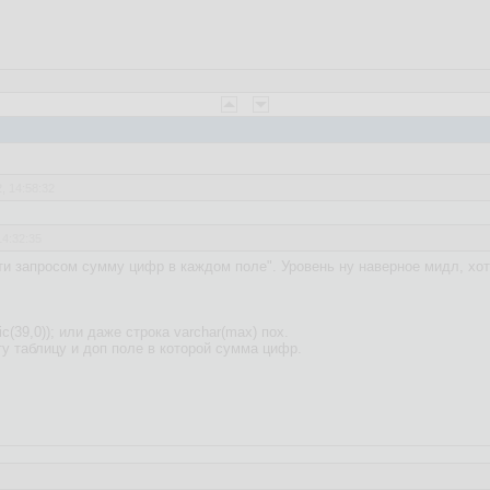
, 14:58:32
14:32:35
ти запросом сумму цифр в каждом поле". Уровень ну наверное мидл, хо
ic(39,0)); или даже строка varchar(max) пох.
у таблицу и доп поле в которой сумма цифр.