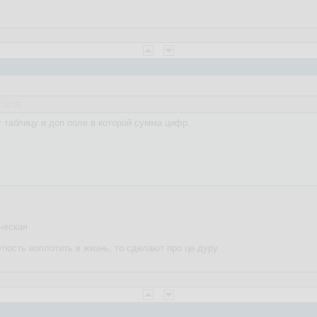
4:32:35
 таблицу и доп поле в которой сумма цифр.
ческая
тупость воплотить в жизнь, то сделают про це дуру