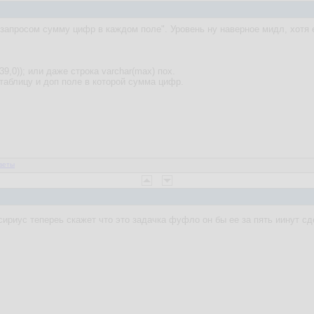
 запросом сумму цифр в каждом поле". Уровень ну наверное мидл, хотя
39,0)); или даже строка varchar(max) пох.
таблицу и доп поле в которой сумма цифр.
веты
сириус тепереь скажет что это задачка фуфло он бы ее за пять иинут с