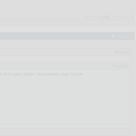
Нравится:
PaNik
Рейтинг:
1
/
0
#140540
140522
140515
тя если джун будет такие решать еще лучше.