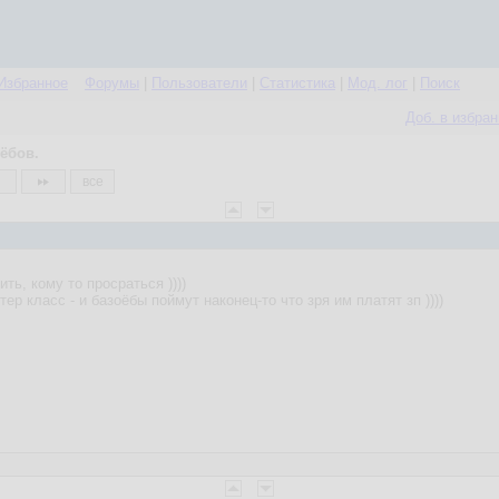
Избранное
Форумы
|
Пользователи
|
Статистика
|
Мод. лог
|
Поиск
Доб. в избра
ёбов.
все
ть, кому то просраться ))))
р класс - и базоёбы поймут наконец-то что зря им платят зп ))))