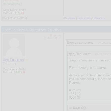
[не одобрен]
[заблокирован]
Сообщения:
5 084
Рейтинг:
447
/
81
07.09.2022, 15:12:58
Ответить
|
Цитировать
|
Написать
Задачи с собеседования для базоёбов.
Барсук-копатель
07.09.2022
Дед-Папыхтет
07.09.2022, 
Дед-Папыхтет
Задача "посчитать и вывес
Участник
Есть таблица с числами
Сообщения:
5 894
Рейтинг:
1868
/
16
declare @t table (num numer
Нужно запросом вывести эт
Пример
num res
1234 10
9999 36
Код: SQL