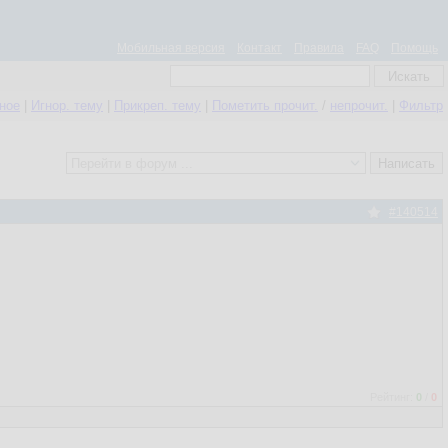
Мобильная версия
Контакт
Правила
FAQ
Помощь
нное
|
Игнор. тему
|
Прикреп. тему
|
Пометить прочит.
/
непрочит.
|
Фильтр
#140514
Рейтинг:
0
/
0