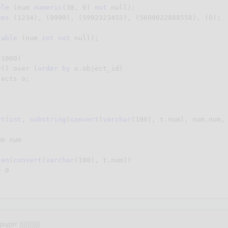
ble
 (num 
numeric
(
38
, 
0
) 
not
null
);
ues
 (
1234
), (
9999
), (
5992323455
), (
5609022888558
), (
0
);
table
 (num 
int
not
null
);
(
1000
)

r() over (
order
by
 o.object_id)

jects o;
rt
(
int
, 
substring
(
convert
(
varchar
(
100
), t.num), num.num,
len
(
convert
(
varchar
(
100
), t.num))

= 
0
дят ))))))))))