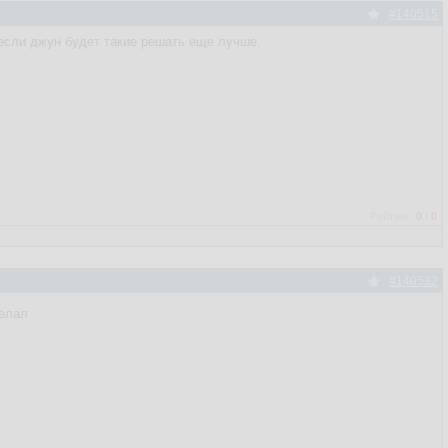
#140515
 если джун будет такие решать еще лучше.
Рейтинг:
0
/
0
#140532
делал