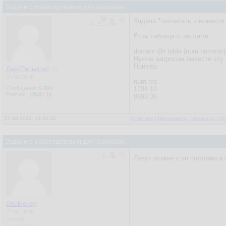
Задачи с собеседования для базоёбов.
Задача "посчитать и вывести
Есть таблица с числами
declare @t table (num numeric(
Нужно запросом вывести эту 
Пример
Дед-Папыхтет
Участник
num res
Сообщения:
5 894
1234 10
Рейтинг:
1868
/
16
9999 36
07.09.2022, 14:32:35
Ответить
|
Цитировать
|
Написать
|
От
Задачи с собеседования для базоёбов.
Лезут всякие с зп полляма а 
Doublekey
Участник
[скрыт]