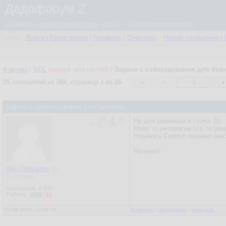
Дедофорум Z
powered by
simpleCommunicator
- 2.0.61 © 2026 Programmizd 02
Гость
Войти
|
Регистрация
|
Профиль
|
Очистить
Новые сообщения
|
Форумы
/
SQL
[закрыт для гостей]
/
Задачи с собеседования для базо
25
сообщений из
384
, страница
1
из
16
1
Задачи с собеседования для базоёбов.
Ну для разминки и срача ))))
Кому то интересно что то реши
Недеюсь Сириус покажет масте
Начнём?
Дед-Папыхтет
Участник
Сообщения:
5 894
Рейтинг:
1868
/
16
07.09.2022, 14:32:24
Ответить
|
Цитировать
|
Написать