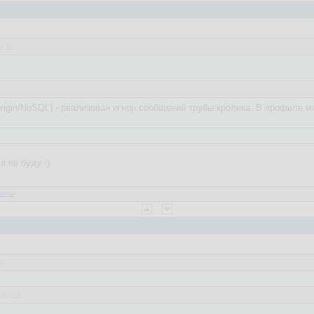
4:22
rigin/NoSQL) - реализован игнор сообщений трубы кролика. В профиле м
 не буду :)
веты
50
:04:22