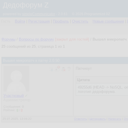
Дедофорум Z
powered by
simpleCommunicator
- 2.0.61 © 2026 Programmizd 02
Гость
Войти
|
Регистрация
|
Профиль
|
Очистить
Новые сообщения
|
Форумы
/
Вопросы по форуму
[закрыт для гостей]
/
Вышел микропатч к
25
сообщений из
25
, страница
1
из
1
Вышел микропатч к патчу 2.0.50
Патчноут
Цитата
49255d6 (HEAD -> NoSQL, or
логотип дедофорума.
Участковый
✓
Администратор
Сообщения:
0
Рейтинг:
0
/
0
25.07.2025, 13:04:22
Ответить
|
Цитировать
|
Написать
|
От