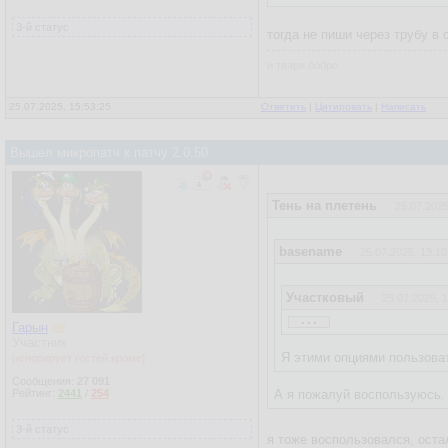
3-й статус
тогда не пиши через трубу в 
и твари бобро
25.07.2025, 15:53:25
Ответить
|
Цитировать
|
Написать
Вышел микропатч к патчу 2.0.50
Тень на плетень
25.07.2025
basename
25.07.2025, 13:10
Участковый
25.07.2025, 
...
Патчноут
Гарын
Участник
Я этими опциями пользоват
Цитата
[игнорирует гостей кроме]
Сообщения:
27 091
49255d6 (HEAD -> NoSQL,
Рейтинг:
2441
/
254
А я пожалуй воспользуюсь. 
старый логотип дедофор
3-й статус
я тоже воспользовался, оста