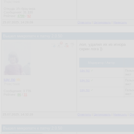
Участник
Откуда: Из браузера
Сообщения:
31 220
Рейтинг:
4799
/
92
25.07.2025, 14:26:09
Ответить
|
Цитировать
|
Написать
Вышел микропатч к патчу 2.0.50
лол, удалил их из игнора
скрин лога ))
say no
Участник
Сообщения:
3 776
Рейтинг:
86
/
31
25.07.2025, 14:32:26
Ответить
|
Цитировать
|
Написать
|
От
Вышел микропатч к патчу 2.0.50