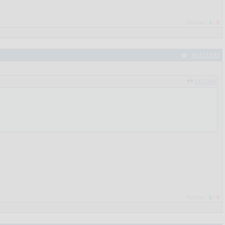
Рейтинг:
0
/
0
#1471432
1471349
Рейтинг:
0
/
0