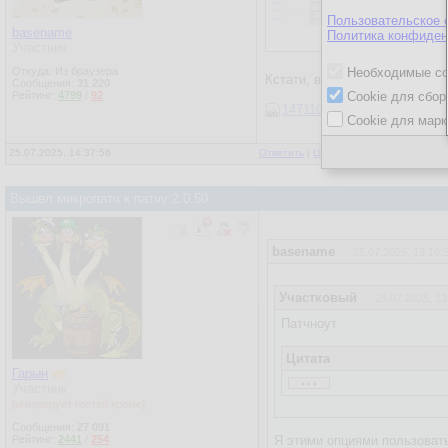
Пользовательское 
basename
Политика конфиден
Участник
Откуда: Из браузера
Необходимые co
Кстати, вроде бы картинки и
Сообщения:
31 220
Рейтинг:
4799
/
92
Cookie для сбор
1471101
Cookie для марк
25.07.2025, 14:37:56
Ответить
|
Цитировать
|
Написать
|
От
Вышел микропатч к патчу 2.0.50
basename
25.07.2025, 13:10:
Участковый
25.07.2025, 13
Патчноут
Цитата
Гарын
...
49255d6 (HEAD -> NoSQL, 
Участник
старый логотип дедофору
[игнорирует гостей кроме]
Сообщения:
27 091
Рейтинг:
2441
/
254
Я этими опциями пользовать