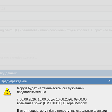
4:22
rigin/NoSQL) - реализован игнор сообщений трубы кролика. В профиле м
рвались кондёры хуанана ...
тку данных
яется обработка файлов cookie, необходимых для работы сайта, а такж
x
Предупреждение
та и улучшения предоставляемых сервисов с использованием метричес
Форум будет на техническом обслуживании
предположительно
вать сайт, вы даёте согласие на обработку файлов cookie, необходимы
ожете выбрать по своему усмотрению.
с 03.08.2026, 15:00:00 до 10.08.2026, 09:00:00
временная зона: [GMT+03:00] Europe/Moscow
м ссылкам мы можете ознакомиться с действующим на сайте пользова
итикой конфиденциальности.
В этот период могут быть недоступны отдельные функции