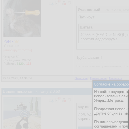
Участковый
25.07.2025, 13:0
Патчноут
Цитата
49255d6 (HEAD -> NoSQL, o
логотип дедофорума.
PaNik
Участник
[игнорирует гостей]
Откуда: 50
Труба шатают!
Сообщения:
28 051
Рейтинг:
6120
/
136
В комнате моей туманы-маны... Взо
25.07.2025, 14:36:54
Ответить
|
Цитировать
|
Написать
Согласие на обрабо
Вышел микропатч к патчу 2.0.50
На сайте осуществл
использования сай
Яндекс.Метрика.
say no
25.07.2025, 14:32:26
Продолжая использо
Другие опции вы м
лол, удалил их из игнора
скрин лога ))
По нижеприведенны
соглашением и пол