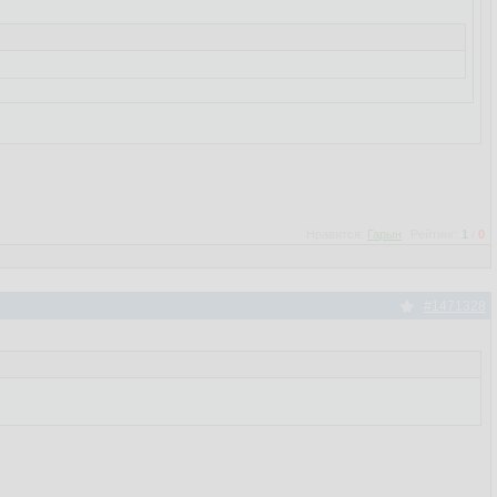
можно выставить. - в профиле появилась опция - показывать
Нравится:
Гарын
Рейтинг:
1
/
0
#1471328