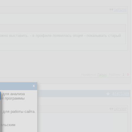
1471216
ожно выставить. - в профиле появилась опция - показывать старый
Нравится:
Гарын
Рейтинг:
1
/
0
x
е для анализа
#1471349
кой программы
1471337
х для работы сайта.
тельским