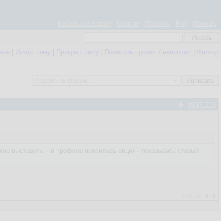
Мобильная версия
Контакт
Правила
FAQ
Помощь
нное
|
Игнор. тему
|
Прикреп. тему
|
Пометить прочит.
/
непрочит.
|
Фильтр
#1471216
жно выставить. - в профиле появилась опция - показывать старый
Рейтинг:
0
/
0