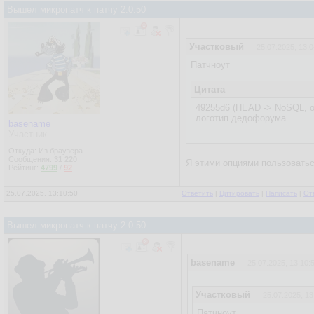
Вышел микропатч к патчу 2.0.50
Участковый
25.07.2025, 13:0
Патчноут
Цитата
49255d6 (HEAD -> NoSQL, o
логотип дедофорума.
basename
Участник
Откуда: Из браузера
Сообщения:
31 220
Я этими опциями пользоваться
Рейтинг:
4799
/
92
25.07.2025, 13:10:50
Ответить
|
Цитировать
|
Написать
|
От
Вышел микропатч к патчу 2.0.50
basename
25.07.2025, 13:10:
Участковый
25.07.2025, 13
Патчноут