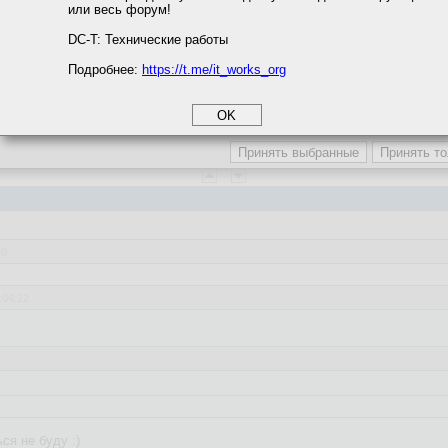
или весь форум!
соглашение
циальности
DC-T: Технические работы
Подробнее:
https://t.me/it_works_org
okie
справились
а статистики
етинга и рекламы
веты
50
:04:22
origin/NoSQL) - реализован игнор сообщений трубы кролика. В профиле 
ма.
ся не буду :)