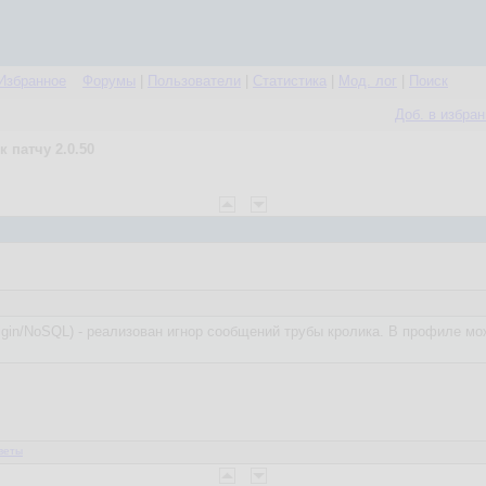
Избранное
Форумы
|
Пользователи
|
Статистика
|
Мод. лог
|
Поиск
Доб. в избра
 патчу 2.0.50
igin/NoSQL) - реализован игнор сообщений трубы кролика. В профиле мо
веты