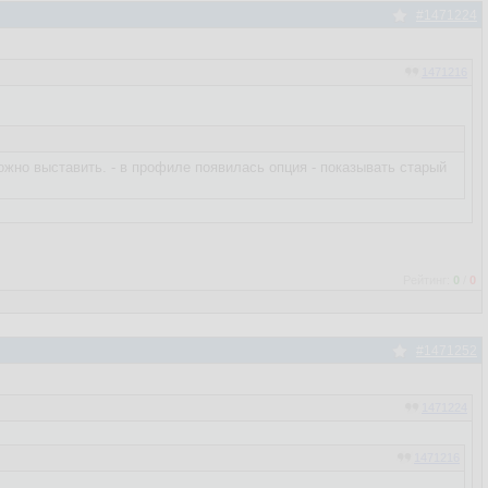
#1471224
1471216
ожно выставить. - в профиле появилась опция - показывать старый
Рейтинг:
0
/
0
#1471252
1471224
1471216