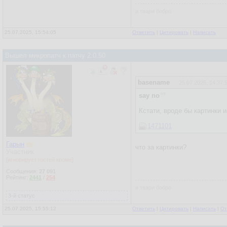
и твари бобро
25.07.2025, 15:54:05
Ответить
|
Цитировать
|
Написать
Вышел микропатч к патчу 2.0.50
basename
25.07.2025, 14:37:
say no
Кстати, вроде бы картинки 
1471101
Гарын
что за картинки?
Участник
[игнорирует гостей кроме]
Сообщения:
27 091
Рейтинг:
2441
/
254
и твари бобро
3-й статус
25.07.2025, 15:55:12
Ответить
|
Цитировать
|
Написать
|
От