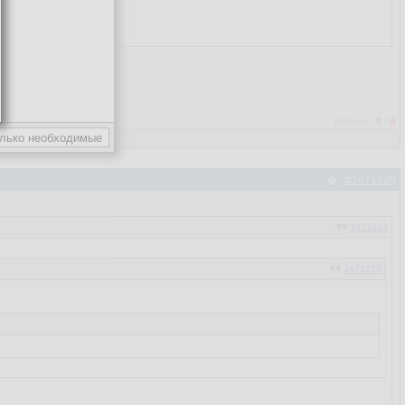
Рейтинг:
0
/
0
#1471429
1471224
1471216
можно выставить. - в профиле появилась опция - показывать