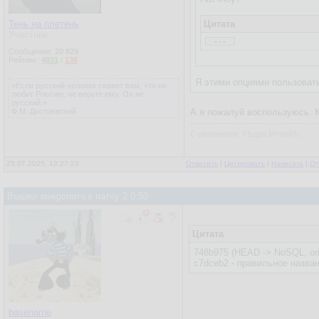
Тень на плетень
Цитата
Участник
...
49255d6 (HEAD -> NoSQL, 
Сообщения:
20 829
старый логотип дедофору
Рейтинг:
4831
/
138
Я этими опциями пользовать
«Если русский человек скажет вам, что не
любит Россию, не верьте ему. Он не
русский.»
Ф.М. Достоевский
А я пожалуй воспользуюсь. К
С уважением, КѢдра МiтрейЪ.
25.07.2025, 13:27:23
Ответить
|
Цитировать
|
Написать
|
От
Вышел микропатч к патчу 2.0.50
Цитата
748b975 (HEAD -> NoSQL, ori
c7dceb2 - правильное назва
basename