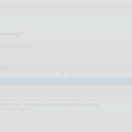
origin/NoSQL) - реализован игнор сообщений трубы кролика. В профиле 
ма.
ся не буду :)
ролег - конченый.
веты
gin/NoSQL) - исправление баги в игноре трубы кролека
ние Труба Кролега