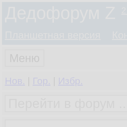
Дедофорум Z
2
Планшетная версия
Ко
Меню
Нов.
|
Гор.
|
Избр.