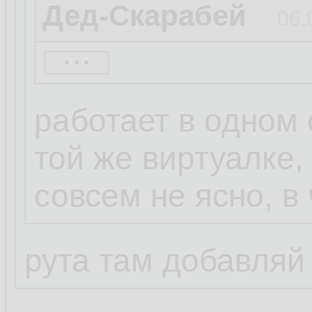
Дед-Скарабей
06.
...
Администратор
работает в одном 
Может у рескруля
той же виртуалке,
shell_exec?
совсем не ясно, в
рута там добавляй