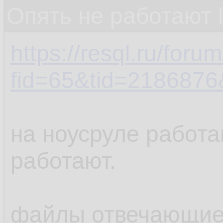
Опять не работают 
https://resql.ru/foru
fid=65&tid=218687
на ноусруле работа
работают.
файлы отвечающие 