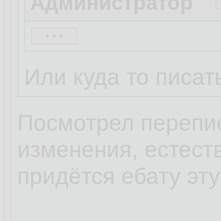
Администратор
...
Дед-Скарабей
06
Или куда то писат
Администратор
Посмотрел перепис
Может у рескруля
изменения, естест
shell_exec?
придётся ебату эту