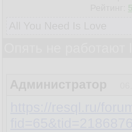
Рейтинг:
All You Need Is Love
Опять не работают 
Администратор
06
https://resql.ru/for
fid=65&tid=21868