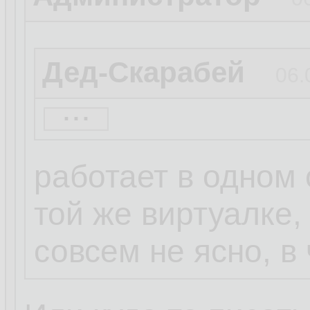
Дед-Скарабей
06.
...
Администратор
работает в одном 
Может у рескруля
той же виртуалке,
shell_exec?
совсем не ясно, в