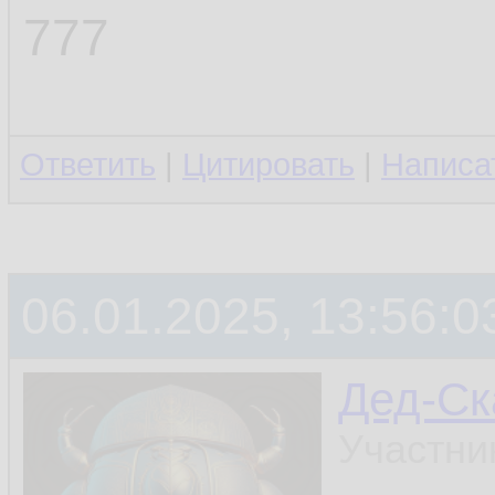
777
Ответить
|
Цитировать
|
Написа
06.01.2025, 13:56:0
Дед-Ск
Участни