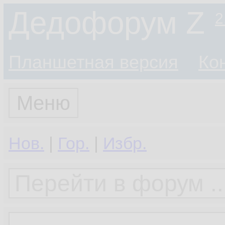
Дедофорум Z
2
Планшетная версия
Ко
Меню
Нов.
|
Гор.
|
Избр.