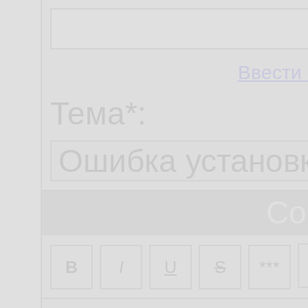
Ввести 
Тема*:
Со
B
I
U
S
***