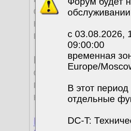
Форум будет н
согласие на обрабо
обслуживании
необходимых для р
с 03.08.2026, 
вы можете выбрать
09:00:00
временная зон
По нижеприведенн
Europe/Mosco
ознакомиться с де
пользовательским 
В этот период
конфиденциальност
отдельные фу
Пользовательское 
DC-T: Техниче