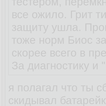
тестером, перемкн
Буся
12.06.2023, 11:
все ожило. Грит т
...
защиту ушла. Проц
тоже норм Биос за
да, ножки, все на
скорее всего в пр
надавливание не
За диагностику и 
походу завтра по
я полагал что ты 
скидывал батарей