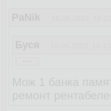
PaNik
16.06.2023, 16:2
Буся
16.06.2023, 16:13
...
PaNik
16.06.2023, 15
Мож 1 банка памя
1080ti тоже норм
ремонт рентабеле