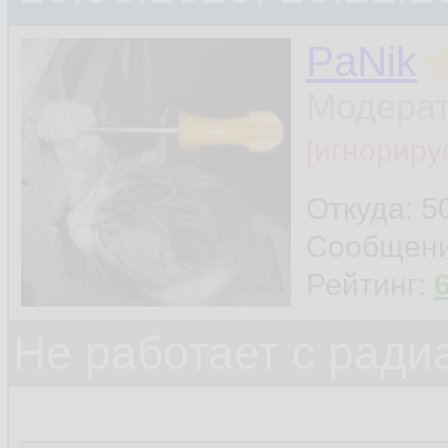
PaNik
Модера
[игнориру
Откуда: 5
Сообщен
Рейтинг:
Не работает с ради