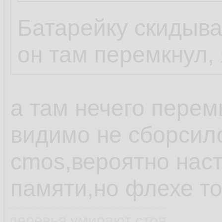
Батарейку скидыва
...
он там перемкнул, 
походу завтра п
а там нечего перем
Съездил на Савел
видимо не сборсил
померил тестером
cmos,вероятно наст
мамке и все ожил
памяти,но флехе т
мать в защиту у
деревья умирают стоя