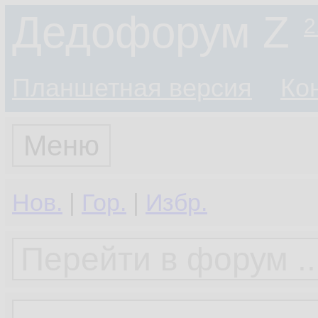
Дедофорум Z
2
Планшетная версия
Ко
Меню
Нов.
|
Гор.
|
Избр.