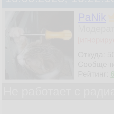
PaNik
Модера
[игнориру
Откуда: 5
Сообщен
Рейтинг:
Не работает с ради