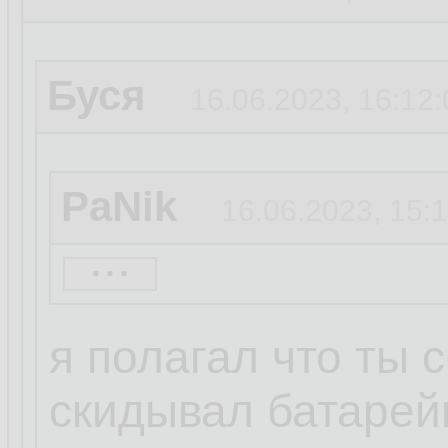
Буся
16.06.2023, 16:12:
PaNik
16.06.2023, 15:
...
PaNik
12.06.2023, 11:
я полагал что ты 
скидывал батарей
PaNik
12.06.2023, 11