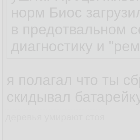
отвалился,тут ув
норм Биос загрузил
его не посадить
в предотвальном с
диагностику и "рем
да, ножки, все на
надавливание не 
я полагал что ты с
скидывал батарейк
деревья умирают стоя