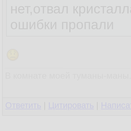
у меня тоже биос
нет,отвал кристал
пока не загрузиш
ошибки пропали
говорит про ошиб
каналов памяти
В комнате моей туманы-маны..
Ответить
|
Цитировать
|
Написа