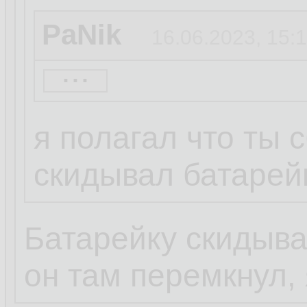
PaNik
16.06.2023, 15:
...
PaNik
12.06.2023, 11:
я полагал что ты 
скидывал батарей
PaNik
12.06.2023, 11
Батарейку скидыва
...
он там перемкнул, 
походу завтра п