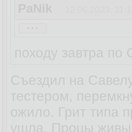
PaNik
12.06.2023, 11:
...
Буся
12.06.2023, 11:0
походу завтра по
там вроде ножки 
произошел отвал 
Съездил на Савелу
попробуй встави
тестером, перемкну
надавить сверху
ожило. Грит типа п
включить,если з
ушла. Процы живы 