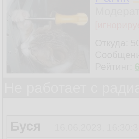
отдал косарь.
Модера
[игнориру
Откуда: 5
Сообщен
Рейтинг:
Не работает с ради
Буся
16.06.2023, 16:30:3