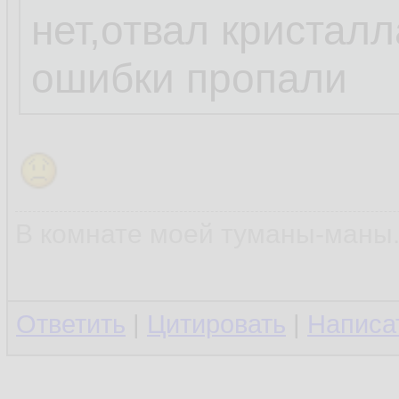
у меня тоже биос
нет,отвал кристал
пока не загрузиш
ошибки пропали
говорит про ошиб
каналов памяти
В комнате моей туманы-маны..
Ответить
|
Цитировать
|
Написа