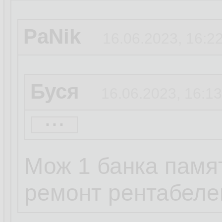
PaNik
16.06.2023, 16:2
Буся
16.06.2023, 16:13
...
PaNik
16.06.2023, 15
Мож 1 банка памя
1080ti тоже норм
ремонт рентабеле