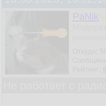
PaNik
Модера
[игнориру
Откуда: 5
Сообщен
Рейтинг:
Не работает с ради