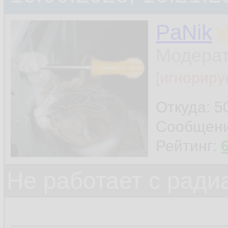
PaNik
Модера
[игнориру
Откуда: 5
Сообщен
Рейтинг:
Не работает с ради