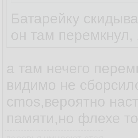
Батарейку скидыва
...
он там перемкнул, 
походу завтра п
а там нечего перем
Съездил на Савел
видимо не сборсил
померил тестером
cmos,вероятно наст
мамке и все ожил
памяти,но флехе т
мать в защиту у