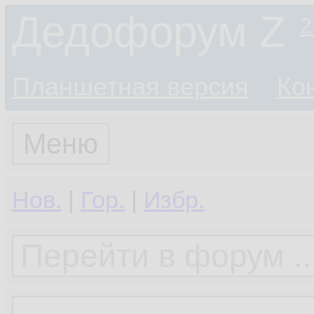
Дедофорум Z
2
Планшетная версия
Ко
Меню
Нов.
|
Гор.
|
Избр.