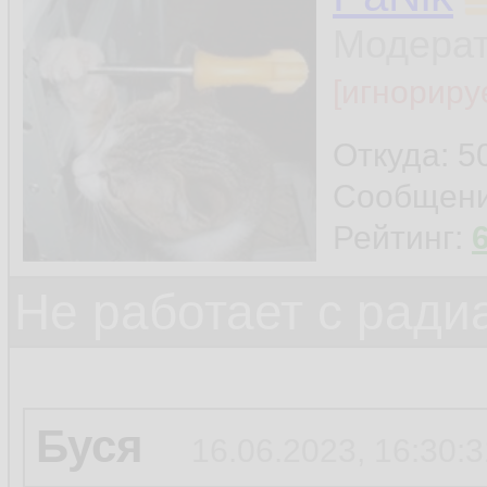
отдал косарь.
Модера
[игнориру
Откуда: 5
Сообщен
Рейтинг:
Не работает с ради
Буся
16.06.2023, 16:30:3