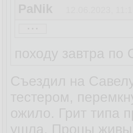
PaNik
12.06.2023, 11:
...
Буся
12.06.2023, 11:0
походу завтра по
там вроде ножки 
произошел отвал 
Съездил на Савелу
попробуй встави
тестером, перемкну
надавить сверху
ожило. Грит типа п
включить,если з
ушла. Процы живы 