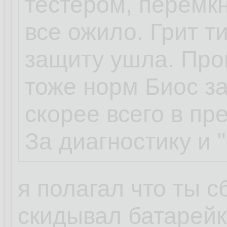
тестером, перемкн
Буся
12.06.2023, 11:
все ожило. Грит т
...
защиту ушла. Проц
тоже норм Биос за
да, ножки, все на
скорее всего в пр
надавливание не
За диагностику и 
походу завтра по
я полагал что ты 
скидывал батарей