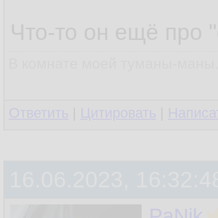
Что-то он ещё про "с
Съездил на Савел
В комнате моей туманы-маны..
померил тестером
мамке и все ожил
Ответить
|
Цитировать
|
Написа
мать в защиту у
два. 1080ti тоже 
хотя чип скорее 
16.06.2023, 16:32:4
состоянии. За диа
PaNik