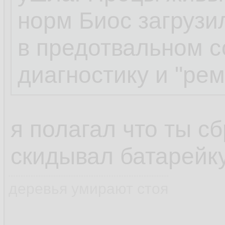
отвалился,тут ув
норм Биос загрузил
его не посадить
в предотвальном с
диагностику и "рем
да, ножки, все на
надавливание не 
я полагал что ты с
скидывал батарейк
деревья умирают стоя