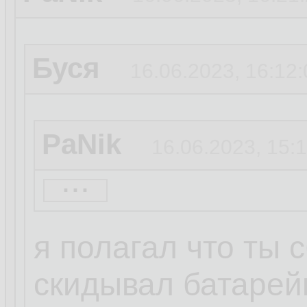
Буся
16.06.2023, 16:12:
PaNik
16.06.2023, 15:
...
PaNik
12.06.2023, 11:
я полагал что ты 
скидывал батарей
PaNik
12.06.2023, 11