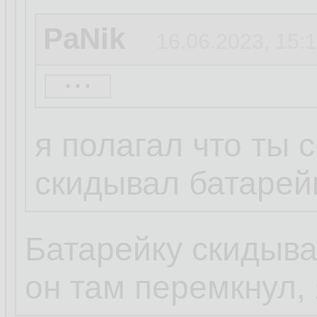
PaNik
16.06.2023, 15:
...
PaNik
12.06.2023, 11:
я полагал что ты 
скидывал батарей
PaNik
12.06.2023, 11
Батарейку скидыва
...
он там перемкнул, 
походу завтра п