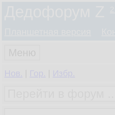
Дедофорум Z
2
Планшетная версия
Ко
Меню
Нов.
|
Гор.
|
Избр.