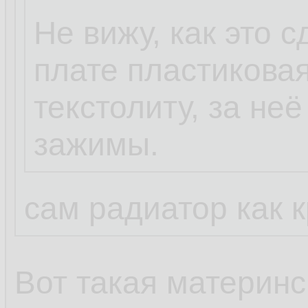
tkzv
07.05.2023, 23:39
Не вижу, как это 
плате пластикова
Буся
07.05.2023, 23:
текстолиту, за не
...
зажимы.
Какие винтики? 
сам радиатор как 
зажимах.
Вот такая материнс
ну какая сила пр