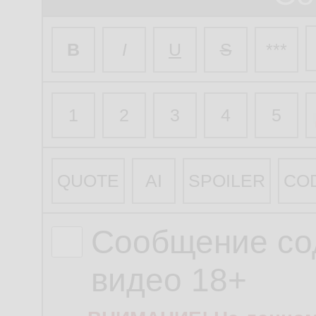
B
I
U
S
***
1
2
3
4
5
QUOTE
AI
SPOILER
CO
Сообщение со
видео 18+