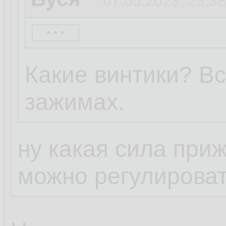
07.05.2023, 23:38
...
винтики ослабь,
радик,у тя отвал
Какие винтики? В
зажимах.
ну какая сила при
можно регулирова