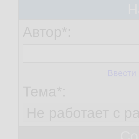
Н
Автор*:
Ввести 
Тема*:
Со