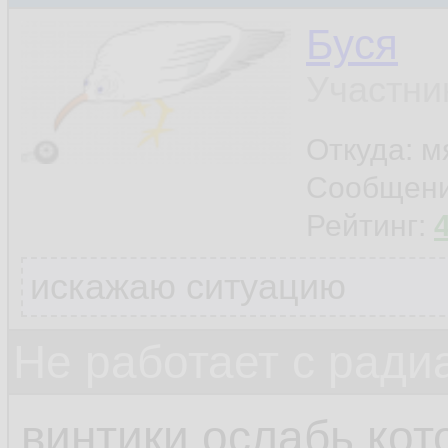
Буся
Участни
Откуда: м
Сообщен
Рейтинг:
искажаю ситуацию
Не работает с ради
винтики ослабь,ко