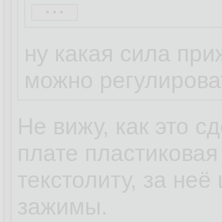
...
Буся
07.05.2023, 23:3
ну какая сила пр
винтики ослабь,
можно регулирова
радик,у тя отвал
немаловероятно
Не вижу, как это с
плате пластиковая
Какие винтики? В
текстолиту, за не
зажимах.
зажимы.