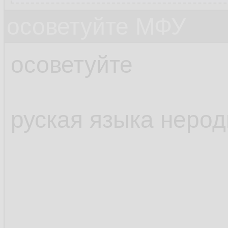
осоветуйте МФУ
осоветуйте
руская языка неро