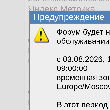
Яндекс.Метрика.
Предупреждение
Продолжая использо
Форум будет н
согласие на обрабо
обслуживании
необходимых для р
с 03.08.2026, 
вы можете выбрать
09:00:00
временная зон
По нижеприведенн
Europe/Mosco
ознакомиться с де
пользовательским 
В этот период