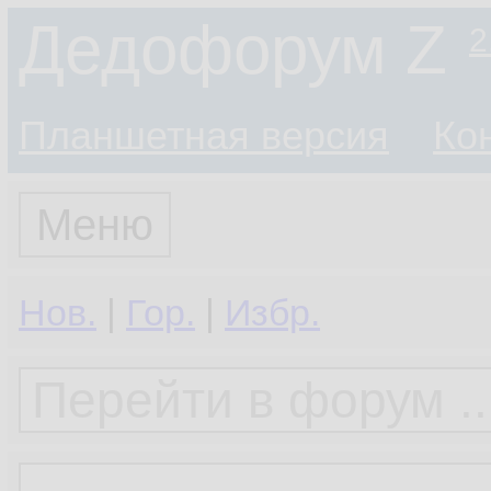
Дедофорум Z
2
Планшетная версия
Ко
Меню
Нов.
|
Гор.
|
Избр.