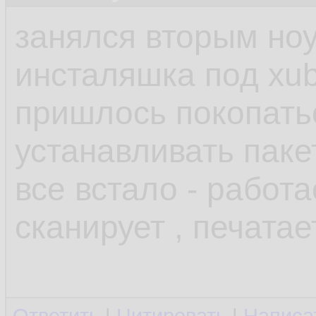
занялся вторым но
инсталяшка под xub
пришлось покопатьс
устанавливать паке
все встало - работа
сканирует , печатае