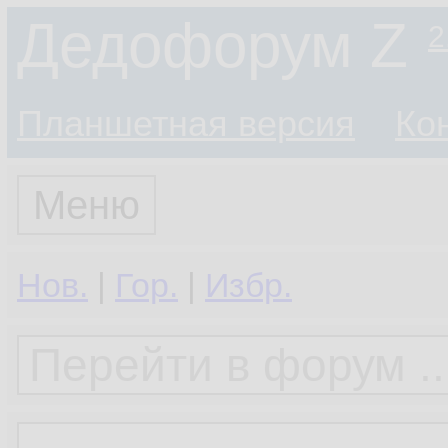
Дедофорум Z
2
Планшетная версия
Ко
Меню
Нов.
|
Гор.
|
Избр.