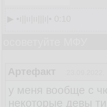
▶︎ •၊||၊၊|၊၊|||၊|• 0:10
осоветуйте МФУ
Артефакт
23.09.2022,
у меня вообще с ч
некоторые девы ти