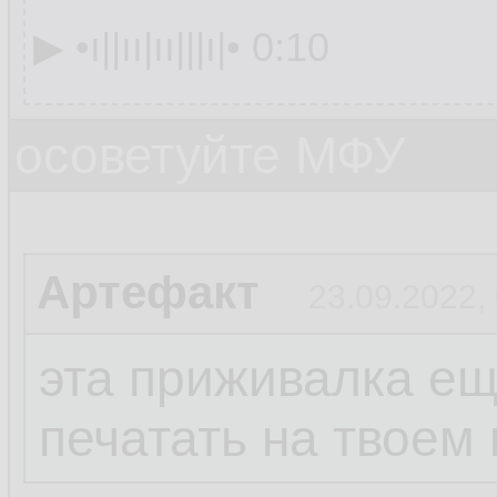
▶︎ •၊||၊၊|၊၊|||၊|• 0:10
осоветуйте МФУ
Артефакт
23.09.2022,
эта приживалка ещ
печатать на твоем