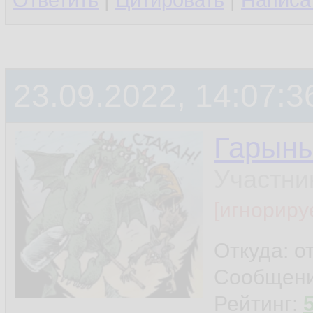
Ответить
|
Цитировать
|
Написа
23.09.2022, 14:07:3
Гарын
Участни
[игнориру
Откуда: о
Сообщен
Рейтинг: