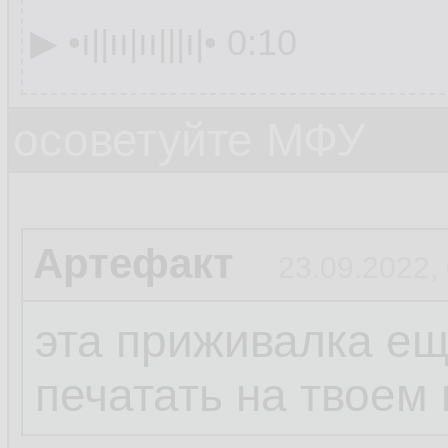
▶︎ •၊||၊၊|၊၊|||၊|• 0:10
осоветуйте МФУ
Артефакт
23.09.2022,
эта приживалка ещ
печатать на твоем