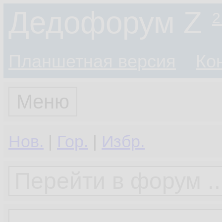
Дедофорум Z
2
Планшетная версия
Ко
Меню
Нов.
|
Гор.
|
Избр.