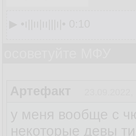
▶︎ •၊||၊၊|၊၊|||၊|• 0:10
осоветуйте МФУ
Артефакт
23.09.2022,
у меня вообще с ч
некоторые девы ти