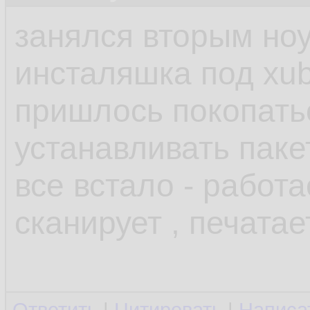
занялся вторым но
инсталяшка под xub
пришлось покопатьс
устанавливать паке
все встало - работа
сканирует , печатае