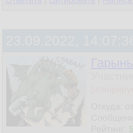
Ответить
|
Цитировать
|
Написа
23.09.2022, 14:07:3
Гарын
Участни
[игнориру
Откуда: о
Сообщен
Рейтинг: