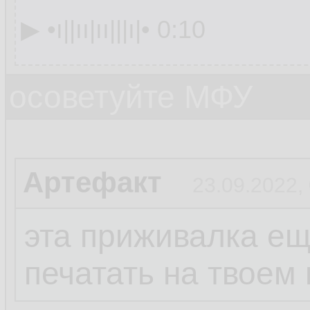
▶︎ •၊||၊၊|၊၊|||၊|• 0:10
осоветуйте МФУ
Артефакт
23.09.2022,
эта приживалка ещ
печатать на твоем