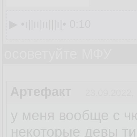
▶︎ •၊||၊၊|၊၊|||၊|• 0:10
осоветуйте МФУ
Артефакт
23.09.2022,
у меня вообще с ч
некоторые девы ти