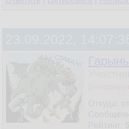
Ответить
|
Цитировать
|
Написа
23.09.2022, 14:07:3
Гарын
Участни
[игнориру
Откуда: о
Сообщен
Рейтинг: