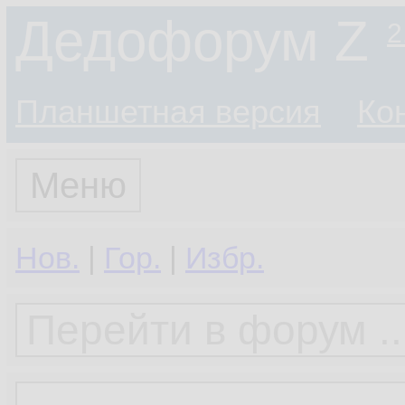
Дедофорум Z
2
Планшетная версия
Ко
Меню
Нов.
|
Гор.
|
Избр.