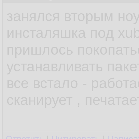
занялся вторым но
инсталяшка под xub
пришлось покопатьс
устанавливать паке
все встало - работа
сканирует , печатае