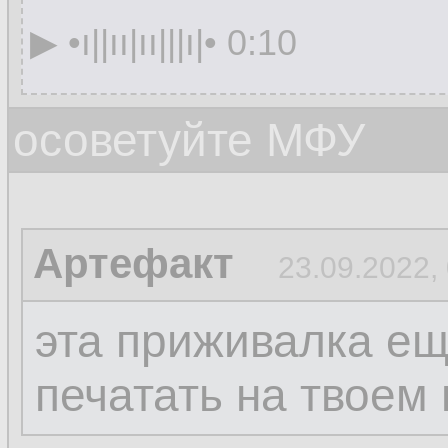
▶︎ •၊||၊၊|၊၊|||၊|• 0:10
осоветуйте МФУ
Артефакт
23.09.2022,
эта приживалка ещ
печатать на твоем