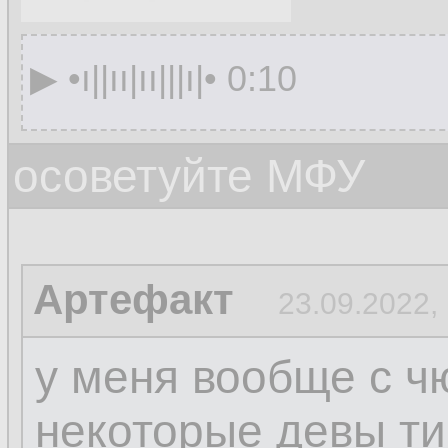
▶︎ •၊||၊၊|၊၊|||၊|• 0:10
осоветуйте МФУ
Артефакт
23.09.2022,
у меня вообще с ч
некоторые девы ти