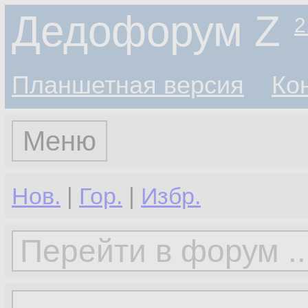
Дедофорум Z
2
Планшетная версия
Ко
Меню
Нов.
|
Гор.
|
Избр.