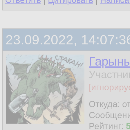
Ответить
|
Цитировать
|
Написа
23.09.2022, 14:07:3
Гарын
Участни
[игнориру
Откуда: о
Сообщен
Рейтинг: