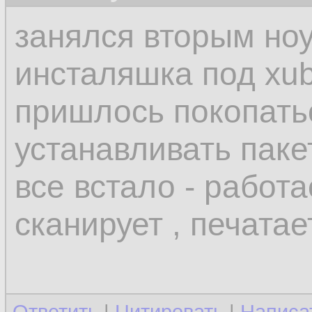
занялся вторым но
инсталяшка под xub
пришлось покопатьс
устанавливать паке
все встало - работа
сканирует , печатае