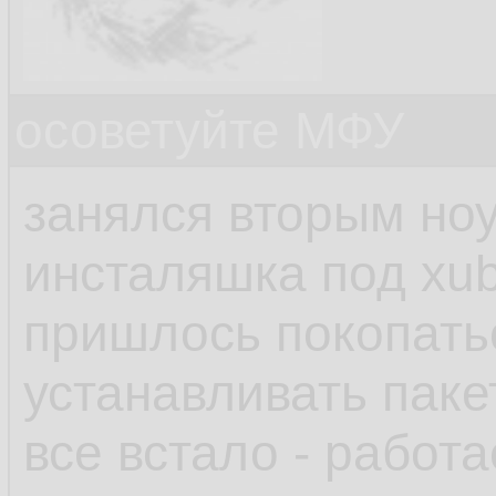
осоветуйте МФУ
занялся вторым но
инсталяшка под xub
пришлось покопатьс
устанавливать паке
все встало - работа