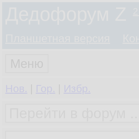
Дедофорум Z
2
Планшетная версия
Ко
Меню
Нов.
|
Гор.
|
Избр.