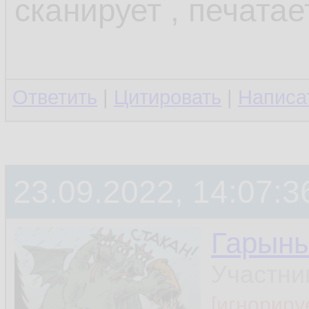
сканирует , печатае
Ответить
|
Цитировать
|
Написа
23.09.2022, 14:07:3
Гарын
Участни
[игнориру