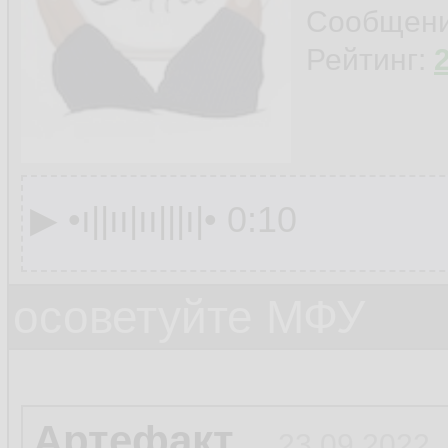
Сообщен
Рейтинг:
▶︎ •၊||၊၊|၊၊|||၊|• 0:10
осоветуйте МФУ
Артефакт
23.09.2022,