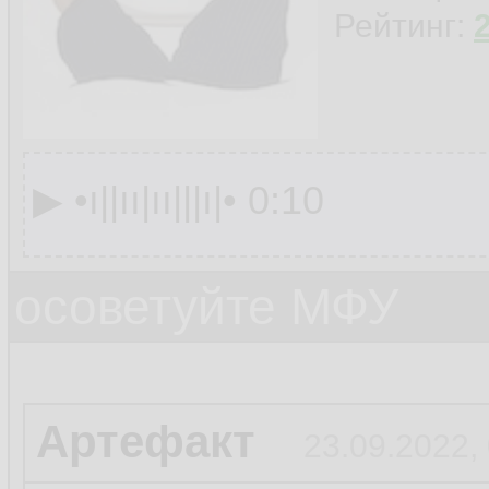
Рейтинг:
▶︎ •၊||၊၊|၊၊|||၊|• 0:10
осоветуйте МФУ
Артефакт
23.09.2022,