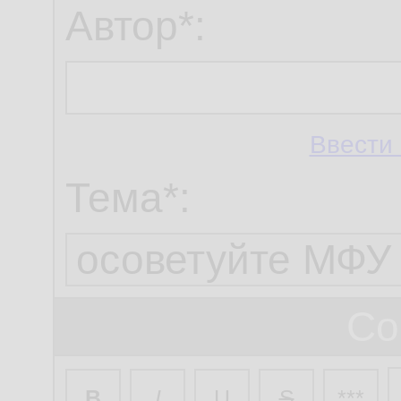
Автор*:
Ввести 
Тема*:
Со
B
I
U
S
***