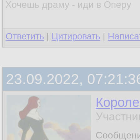
Хочешь драму - иди в Оперу
Ответить
|
Цитировать
|
Написа
23.09.2022, 07:21:3
Короле
Участни
Сообщен