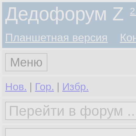
Дедофорум Z
2
Планшетная версия
Ко
Меню
Нов.
|
Гор.
|
Избр.