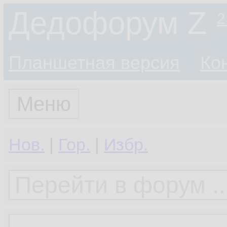
Дедофорум Z
2
Планшетная версия
Ко
Меню
Нов.
|
Гор.
|
Избр.