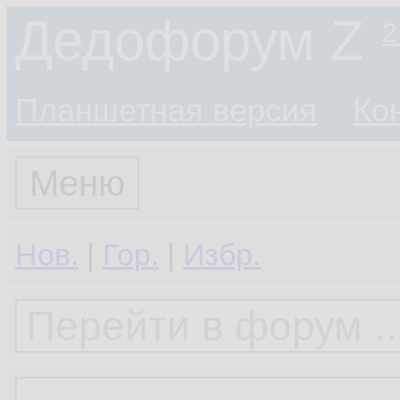
Дедофорум Z
2
Планшетная версия
Ко
Меню
Нов.
|
Гор.
|
Избр.