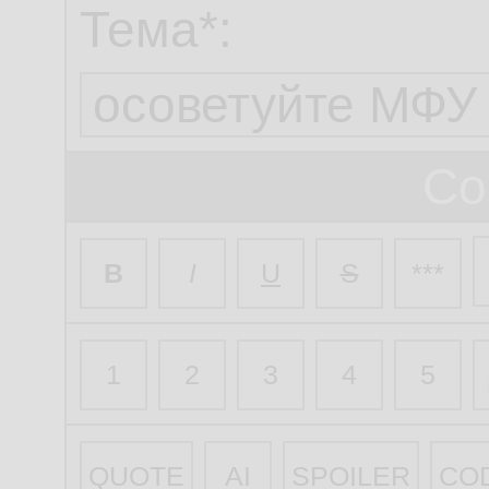
Тема*:
Со
B
I
U
S
***
1
2
3
4
5
QUOTE
AI
SPOILER
CO